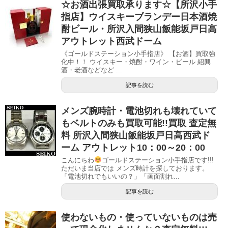
☆お酒出張買取承ります☆【所沢小手
指店】ウイスキーブランデー日本酒焼
酎ビール・所沢入間狭山飯能坂戸日高
アウトレット西武ドーム
《ゴールドステーション小手指店》 【お酒】買取強
化中！！ ウイスキー・焼酎・ワイン・ビール 紹興
酒・老酒などなど ...
記事を読む
メンズ腕時計・電池切れも壊れていて
もベルトのみも買取可能!!買取 査定無
料 所沢入間狭山飯能坂戸日高西武ド
ーム アウトレット10：00～20：00
こんにちわ
ゴールドステーション小手指店です!!!
ただいま当店では メンズ時計を探しております。
「電池切れでもいいの？」「画面割れ...
記事を読む
使わないもの・使っていないものは売