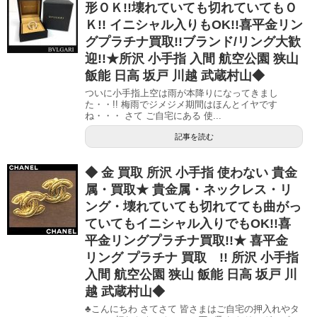
形ＯＫ!!壊れていても切れていてもＯ
Ｋ!! イニシャル入りもOK!!喜平金リン
グプラチナ買取!!ブランド/リング大歓
迎!!★所沢 小手指 入間 航空公園 狭山
飯能 日高 坂戸 川越 武蔵村山◆
ついに小手指上空は雨が本降りになってきまし
た・・!! 梅雨でジメジメ期間はほんとイヤです
ね・・・ さて ご自宅にある 使...
記事を読む
◆ 金 買取 所沢 小手指 使わない 貴金
属・買取★ 貴金属・ネックレス・リ
ング・壊れていても切れてても曲がっ
ていてもイニシャル入りでもOK!!喜
平金リングプラチナ買取!!★ 喜平金
リング プラチナ 買取 !! 所沢 小手指
入間 航空公園 狭山 飯能 日高 坂戸 川
越 武蔵村山◆
♣こんにちわ さてさて 皆さまはご自宅の押入れやタ