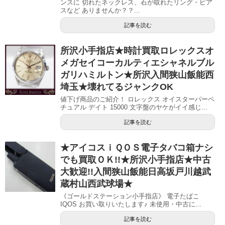
ンスに 切れたネックレス、石が取れたリング・ピア
スなど ありませんか？？...
記事を読む
所沢小手指店★時計買取ロレックスオ
メガセイコーカルティエシャネルブル
ガリハミルトン★所沢入間狭山飯能西
埼玉★壊れてるジャンクOK
値下げ商品のご紹介！ ロレックス オイスターパーペ
チュアル デイト 15000 文字盤のヤケがイイ感じ...
記事を読む
★アイコスｉＱＯＳ電子タバコ箱ナシ
でも買取ＯＫ!!★所沢小手指店★中古
大歓迎!!入間狭山飯能日高坂戸川越武
蔵村山西武球場★
《ゴールドステーション小手指店》 電子たばこ
IQOS お買い取りいたします♪ 未使用・中古に...
記事を読む