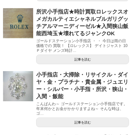
所沢小手指店★時計買取ロレックスオ
メガカルティエシャネルブルガリグッ
チアルマーニディーゼル★入間狭山飯
能西埼玉★壊れてるジャンクOK
ゴールドステーション小手指店 ・ ・ 今日は雨の日
価格での 買取！ 【ロレックス】 デイトジャスト 10
Ｐダイヤ メンズ時計...
記事を読む
小手指店・大掃除・リサイクル・ダイ
ヤ・金・プラチナ・貴金属・ジュエリ
ー・シルバー・小手指・所沢・狭山・
入間・飯能
こんばんわ～ ゴールドステーション小手指店です。
年末何かとお金がかかりますよね～ そんな時は、
ゴ...
記事を読む