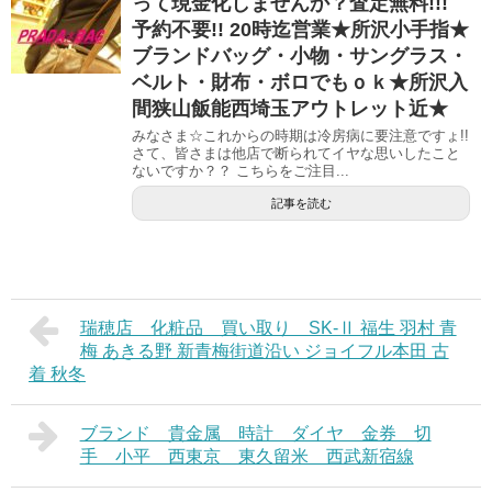
って現金化しませんか？査定無料!!!
予約不要!! 20時迄営業★所沢小手指★
ブランドバッグ・小物・サングラス・
ベルト・財布・ボロでもｏｋ★所沢入
間狭山飯能西埼玉アウトレット近★
みなさま☆これからの時期は冷房病に要注意ですょ!!
さて、皆さまは他店で断られてイヤな思いしたこと
ないですか？？ こちらをご注目...
記事を読む
瑞穂店 化粧品 買い取り SK-Ⅱ 福生 羽村 青
梅 あきる野 新青梅街道沿い ジョイフル本田 古
着 秋冬
ブランド 貴金属 時計 ダイヤ 金券 切
手 小平 西東京 東久留米 西武新宿線