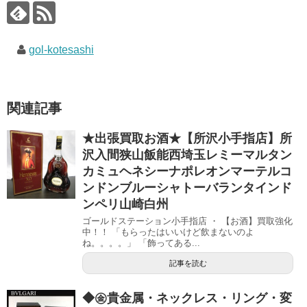
gol-kotesashi
関連記事
★出張買取お酒★【所沢小手指店】所
沢入間狭山飯能西埼玉レミーマルタン
カミュヘネシーナポレオンマーテルコ
ンドンブルーシャトーバランタインド
ンペリ山崎白州
ゴールドステーション小手指店 ・ 【お酒】買取強化
中！！ 「もらったはいいけど飲まないのよ
ね。。。。」 「飾ってある...
記事を読む
◆㊎貴金属・ネックレス・リング・変