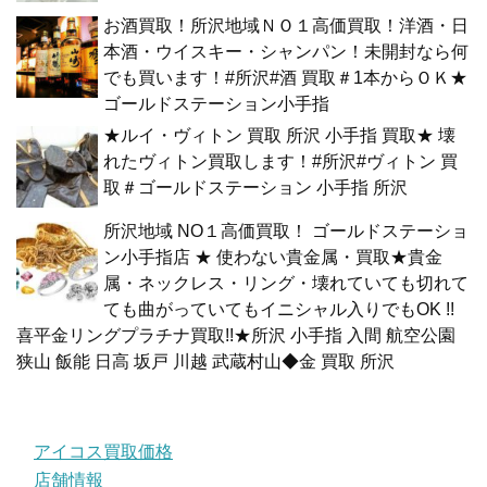
お酒買取！所沢地域ＮＯ１高価買取！洋酒・日
本酒・ウイスキー・シャンパン！未開封なら何
でも買います！#所沢#酒 買取＃1本からＯＫ★
ゴールドステーション小手指
★ルイ・ヴィトン 買取 所沢 小手指 買取★ 壊
れたヴィトン買取します！#所沢#ヴィトン 買
取＃ゴールドステーション 小手指 所沢
所沢地域 NO１高価買取！ ゴールドステーショ
ン小手指店 ★ 使わない貴金属・買取★貴金
属・ネックレス・リング・壊れていても切れて
ても曲がっていてもイニシャル入りでもOK !!
喜平金リングプラチナ買取!!★所沢 小手指 入間 航空公園
狭山 飯能 日高 坂戸 川越 武蔵村山◆金 買取 所沢
アイコス買取価格
店舗情報