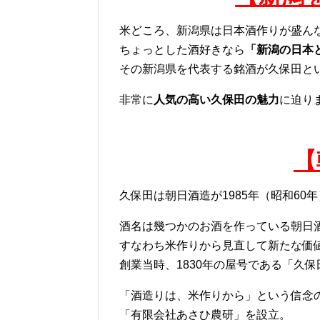
米どころ、新潟県は日本酒作りが盛ん
ちょっとした酒好きなら
「新潟の日本
その新潟県を代表する銘酒が久保田と
非常に
人気の高い久保田の魅力
に迫り
【
久保田は朝日酒造が1985年（昭和60
酒名は幾つかのお酒を作っている朝日
すなわち米作りから見直して新たな価
創業当時、1830年の屋号である「久
「酒造りは、米作りから」という信念
「有限会社あさひ農研」を設立。