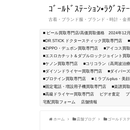
ｺﾞｰﾙﾄﾞｽﾃｰｼｮﾝ•ﾗｸﾞ
古着・ブランド服・ブランド・時計・金券
■ ビール買取専門店/高価買取価格 2024年12
■DR.STICK ドクタースティック買取専門店
■ZIPPO・デュポン買取専門店
■アイコス買
■エスロカチット＆ダブルロックジョイント買
■ケノン買取専門店
■コリコラン（高周波治療
■ダイソンドライヤー買取専門店
■ダイバー
■プロテイン買取専門店
■ミラブルplus・美
■固定電話・増設用子機買取専門店
■楽譜買
■高級ドライヤー買取専門店
ビデオ査定
プ
宅配買取フォーム
店舗情報
ホーム
店舗ブログ
ゴールドス