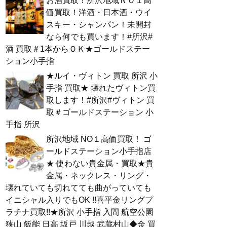
お酒買取！所沢地域ＮＯ１高
価買取！洋酒・日本酒・ウイ
スキー・シャンパン！未開封
なら何でも買います！#所沢#
酒 買取＃1本からＯＫ★ゴールドステー
ション小手指
★ルイ・ヴィトン 買取 所沢 小
手指 買取★ 壊れたヴィトン買
取します！#所沢#ヴィトン 買
取＃ゴールドステーション 小
手指 所沢
所沢地域 NO１高価買取！ ゴ
ールドステーション小手指店
★ 使わない貴金属・買取★貴
金属・ネックレス・リング・
壊れていても切れてても曲がっていても
イニシャル入りでもOK !!喜平金リングプ
ラチナ買取!!★所沢 小手指 入間 航空公園
狭山 飯能 日高 坂戸 川越 武蔵村山◆金 買