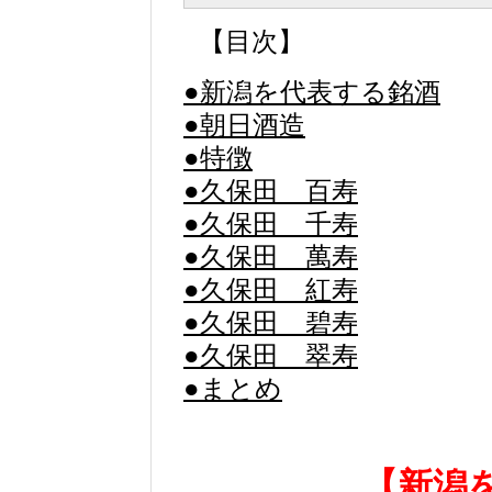
【目次】
●新潟を代表する銘酒
●朝日酒造
●特徴
●久保田 百寿
●久保田 千寿
●久保田 萬寿
●久保田 紅寿
●久保田 碧寿
●久保田 翠寿
●まとめ
【新潟