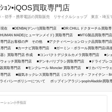
ｽﾃｰｼｮﾝ•iQOS買取専門店
・切手・携帯電話の買取販売 リサイクルショップ 東京・埼玉で展開
月現在
■DENBA(デンバ)買取専門店
■DR.CHILL ドクターチル買取
■HUMAN MADE(ヒューマンメイド) 買取専門店
■MTG製品買取専門
取専門店お客様の声 その他
■アクティベーションロック品買取専
取専門店
■カーナビ買取専門店
■ガーミン・ポラール買取専門店/
器）買取専門店 作成
■コンパクトデジタルカメラ買取専門店
■シ
ズウォッチ買取専門店
■デンキバリブラシ買取専門店
■ドライブレ
顔器買取専門店
■モンクレール Moncler 買取専門店
■リカバリーウ
取専門店
■磁気ネックレス買取専門店（コラントッテ・ファイテン・846Y
ライバシーポリシーについて
ポップインアラジンpopInAladdin買取
テーション小手指店