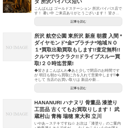
ダ 所沢バイパス沿い
こんばんは ゴールドステーション 所沢バイパス店で
す！ 暑い中 ご来店ありがとうございます！ 皆さ...
記事を読む
所沢 航空公園 東所沢 新座 朝霞 入間 *
ダイヤモンド*金*プラチナ*地域ＮＯ
１*買取出勤買取もします!!査定無料!!
クルマでラクラク!!ドライブスルー買
取!２０時迄営業!
◆皆さまこんばんわ◆あと少しで閉店のお時間です
が 明日も朝から買取に力を入れて営業中します!!◆
そして 当店のお買い取りは 新品や新...
記事を読む
HANANURI ハナヌリ 骨董品 漆塗り
工芸品 古くてもお買取りします！ 武
蔵村山 青梅 瑞穂 東大和 立川
いやあ～ステキですね☆ お次は「漆塗り」のご案内
♪ 輪島塗もそうですが。。なんかこういうのが落ち