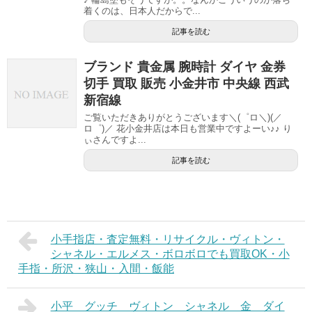
着くのは、日本人だからで...
記事を読む
ブランド 貴金属 腕時計 ダイヤ 金券
切手 買取 販売 小金井市 中央線 西武
新宿線
ご覧いただきありがとうございます＼(゜ロ＼)(／
ロ゜)／ 花小金井店は本日も営業中ですよーい♪♪ り
ぃさんですよ...
記事を読む
小手指店・査定無料・リサイクル・ヴィトン・
シャネル・エルメス・ボロボロでも買取OK・小
手指・所沢・狭山・入間・飯能
小平 グッチ ヴィトン シャネル 金 ダイ