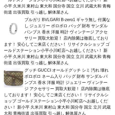
小平 久米川 東村山 東大和 国分寺 国立 立川 武蔵大和 青梅
街道 出張買取 引っ越し 解体屋さん
ブルガリ BVLGARI B-zero1 ギャラ無し 付属な
し ジュエリー ボロボロ バッグ 財布 サンダル
パンプス 香水 洋服 時計 ヴィンテージ アクセ
サリー 買取大歓迎！ 店内除菌は徹底しており
ます！ 安心してご来店ください！ リサイクルショップ ゴ
ールドステーション小平小川町店へお越しください！ 新
小平 久米川 東村山 東大和 国分寺 国立 立川 武蔵大和 青梅
街道 出張買取 引っ越し 解体屋さん
グッチ GUCCI オールドグッチ シミ 汚れ 壊れ
ボロボロ ネーム入り バッグ 財布 サンダル パ
ンプス 香水 洋服 時計 ジュエリー ヴィンテー
ジ アクセサリー 買取大歓迎！ 店内除菌は徹底
しております！ 安心してご来店ください！ リサイクルシ
ョップ ゴールドステーション小平小川町店へお越しくだ
さい！ 新小平 久米川 東村山 東大和 国分寺 国立 立川 武蔵
大和 青梅街道 出張買取 引っ越し 解体屋さん