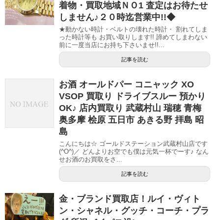
着物・買取地域ＮＯ1 査定はお待たせ
しません♪２０時迄営業中!!◆
★動かない時計・ベルトの壊れた時計・ 割れてしま
った時計等も お買い取りします!! 諦めてしまわない
前に一度当店にお持ち下さいませ!!...
記事を読む
お酒 オールドパー コニャック XO
VSOP 買取り ドライブスルー 預かり
OK♪ 店内買取り 武蔵村山 瑞穂 青梅
奥多摩 桧原 五日市 あきる野 拝島 昭
島
こんにちは☆ ゴールドステーション武蔵村山店です
(^O^)／ どんよりお空でも僕は元気一杯でーす♪ なん
せお酒のお買取をさ...
記事を読む
金・ブランド買取店！ルイ・ヴィト
ン・シャネル・グッチ・コーチ・プラ