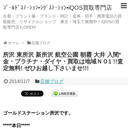
ｺﾞｰﾙﾄﾞｽﾃｰｼｮﾝ•ﾗｸﾞｽﾃｰｼｮﾝ•iQOS買取専門店
古着・ブランド服・ブランド・時計・金券・切手・携帯電話の買
取販売 リサイクルショップ 東京・埼玉で展開中！iQOSの買
取専門店もOPEN!
ホーム
店舗ブログ
所沢 東所沢 新所沢 航空公園 朝霞 大井 入間*
金・プラチナ・ダイヤ・買取は地域ＮＯ1 !!査
定無料! ぜひお越し下さいませ!!!
2014/11/7
店舗ブログ
ゴールドステーション所沢です。
*****本日*****