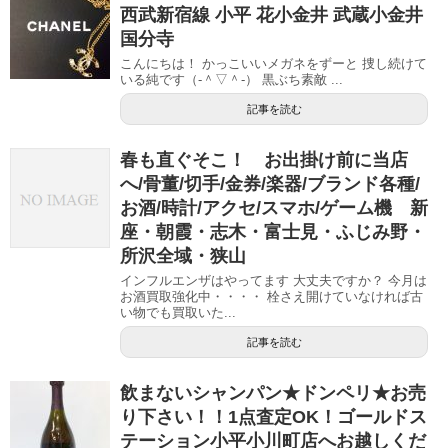
西武新宿線 小平 花小金井 武蔵小金井
国分寺
こんにちは！ かっこいいメガネをずーと 捜し続けて
いる純です（‐＾▽＾‐） 黒ぶち素敵 ...
記事を読む
春も直ぐそこ！ お出掛け前に当店
へ/骨董/切手/金券/楽器/ブランド各種/
お酒/時計/アクセ/スマホ/ゲーム機 新
座・朝霞・志木・富士見・ふじみ野・
所沢全域・狭山
インフルエンザはやってます 大丈夫ですか？ 今月は
お酒買取強化中・・・・ 栓さえ開けていなければ古
い物でも買取いた...
記事を読む
飲まないシャンパン★ドンペリ★お売
り下さい！！1点査定OK！ゴールドス
テーション小平小川町店へお越しくだ