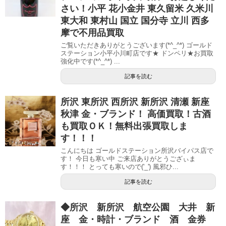
さい！小平 花小金井 東久留米 久米川
東大和 東村山 国立 国分寺 立川 西多
摩で不用品買取
ご覧いただきありがとうございます(*^_^*) ゴールド
ステーション小平小川町店です★ ドンペリ★お買取
強化中です(*^_^*) ...
記事を読む
所沢 東所沢 西所沢 新所沢 清瀬 新座
秋津 金・ブランド！ 高価買取！古酒
も買取ＯＫ！無料出張買取しま
す！！！
こんにちは ゴールドステーション所沢バイパス店で
す！ 今日も寒い中 ご来店ありがとうござぃま
す！！！ とっても寒いので('_') 風邪ひ...
記事を読む
◆所沢 新所沢 航空公園 大井 新
座 金・時計・ブランド 酒 金券