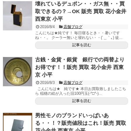
壊れているデュポン・・ガス無・・買
取できるの？→OK 販売 買取 花小金井
西東京 小平
2016/8/4
店舗ブログ
こんにちは★純です！ 毎日寝るとき・・暑いです
ね・・。 クーラー無いと寝れない・・(´＿｀｡) 徒...
記事を読む
古銭・金貨・銀貨 銀行での両替より
お得です！！販売 買取 花小金井 西東
京 小平
2016/8/3
店舗ブログ
こんにちは★ 純です★ 本日お買取致しましたこち
ら 稲穂の絵が入った旧100円玉(-^□^-)...
記事を読む
男性モノのブランドいっぱいあ
る・・！？販売値段はこれ！販売 買取
花小金井 西東京 小平