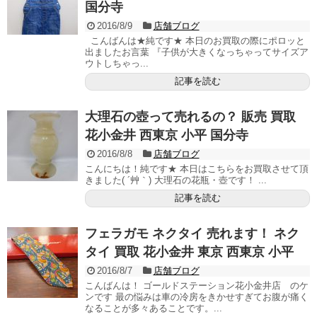
国分寺
2016/8/9
店舗ブログ
こんばんは★純です★ 本日のお買取の際にポロッと
出ましたお言葉 『子供が大きくなっちゃってサイズア
ウトしちゃっ...
記事を読む
大理石の壺って売れるの？ 販売 買取
花小金井 西東京 小平 国分寺
2016/8/8
店舗ブログ
こんにちは！純です★ 本日はこちらをお買取させて頂
きました( ´艸｀) 大理石の花瓶・壺です！ ...
記事を読む
フェラガモ ネクタイ 売れます！ ネク
タイ 買取 花小金井 東京 西東京 小平
2016/8/7
店舗ブログ
こんばんは！ ゴールドステーション花小金井店 のケ
ンです 最の悩みは車の冷房をきかせすぎてお腹が痛く
なることが多々あることです。...