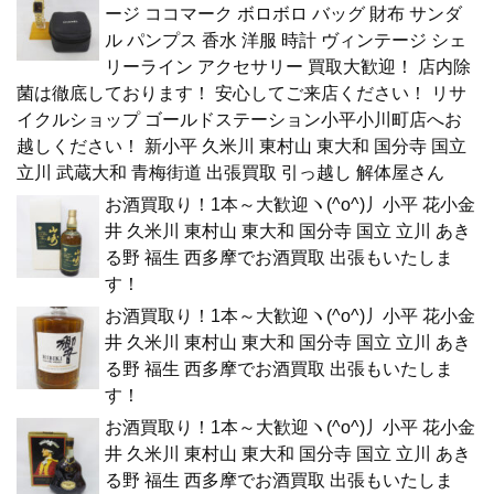
ージ ココマーク ボロボロ バッグ 財布 サンダ
ル パンプス 香水 洋服 時計 ヴィンテージ シェ
リーライン アクセサリー 買取大歓迎！ 店内除
菌は徹底しております！ 安心してご来店ください！ リサ
イクルショップ ゴールドステーション小平小川町店へお
越しください！ 新小平 久米川 東村山 東大和 国分寺 国立
立川 武蔵大和 青梅街道 出張買取 引っ越し 解体屋さん
お酒買取り！1本～大歓迎ヽ(^o^)丿小平 花小金
井 久米川 東村山 東大和 国分寺 国立 立川 あき
る野 福生 西多摩でお酒買取 出張もいたしま
す！
お酒買取り！1本～大歓迎ヽ(^o^)丿小平 花小金
井 久米川 東村山 東大和 国分寺 国立 立川 あき
る野 福生 西多摩でお酒買取 出張もいたしま
す！
お酒買取り！1本～大歓迎ヽ(^o^)丿小平 花小金
井 久米川 東村山 東大和 国分寺 国立 立川 あき
る野 福生 西多摩でお酒買取 出張もいたしま