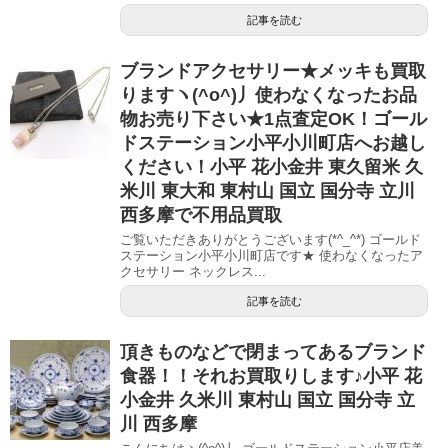
記事を読む
ブランドアクセサリー★メッキも買取
りますヽ(^o^)丿使わなくなったお品
物お売り下さい★1点査定OK！ゴール
ドステーション小平小川町店へお越し
ください！小平 花小金井 東久留米 久
米川 東大和 東村山 国立 国分寺 立川
西多摩で不用品買取
ご覧いただきありがとうございます(*^_^*) ゴールド
ステーション小平小川町店です★ 使わなくなったア
クセサリー ネックレス...
記事を読む
頂きものなどで閉まってあるブランド
食器！！それお買取りします♪小平 花
小金井 久米川 東村山 国立 国分寺 立
川 西多摩