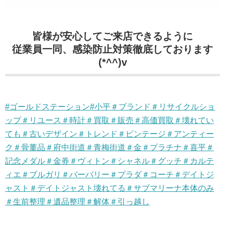
皆様が安心してご来店できるように
従業員一同、感染防止対策徹底しております
(*^^)v
#ゴールドステーション#小平＃ブランド＃リサイクルショ
ップ＃リユース＃時計＃買取＃販売＃高価買取＃壊れてい
ても＃古いデザイン＃トレンド＃ビンテージ＃アンティー
ク＃骨董品＃府中街道＃青梅街道＃金＃プラチナ＃喜平＃
記念メダル＃金券＃ヴィトン＃シャネル＃グッチ＃カルテ
ィエ＃ブルガリ＃バーバリー＃プラダ＃コーチ＃デイトジ
ャスト＃デイトジャスト壊れてる＃サブマリーナ本体のみ
＃生前整理＃遺品整理＃解体＃引っ越し