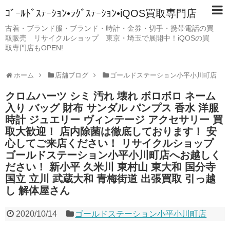
ｺﾞｰﾙﾄﾞｽﾃｰｼｮﾝ•ﾗｸﾞｽﾃｰｼｮﾝ•iQOS買取専門店
古着・ブランド服・ブランド・時計・金券・切手・携帯電話の買
取販売 リサイクルショップ 東京・埼玉で展開中！iQOSの買
取専門店もOPEN!
ホーム
店舗ブログ
ゴールドステーション小平小川町店
クロムハーツ シミ 汚れ 壊れ ボロボロ ネーム
入り バッグ 財布 サンダル パンプス 香水 洋服
時計 ジュエリー ヴィンテージ アクセサリー 買
取大歓迎！ 店内除菌は徹底しております！ 安
心してご来店ください！ リサイクルショップ
ゴールドステーション小平小川町店へお越しく
ださい！ 新小平 久米川 東村山 東大和 国分寺
国立 立川 武蔵大和 青梅街道 出張買取 引っ越
し 解体屋さん
2020/10/14
ゴールドステーション小平小川町店