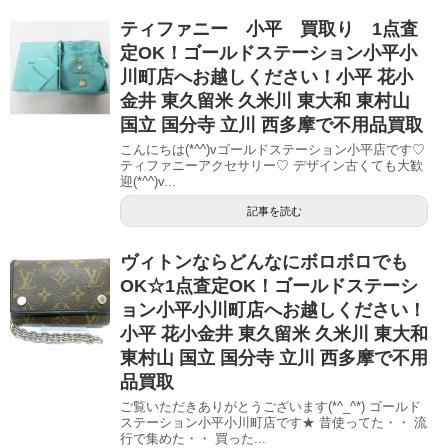
ティファニー 小平 買取り 1点査
定OK！ゴールドステーション小平小
川町店へお越しください！小平 花小
金井 東久留米 久米川 東大和 東村山
国立 国分寺 立川 西多摩で不用品買取
こんにちは(*^^)vゴールドステーション小平店です♡
ティファニーアクセサリー♡ デザイン古くても大歓
迎(*^^)v...
記事を読む
ヴィトンならどんなにボロボロでも
OK☆1点査定OK！ゴールドステーシ
ョン小平小川町店へお越しください！
小平 花小金井 東久留米 久米川 東大和
東村山 国立 国分寺 立川 西多摩で不用
品買取
ご覧いただきありがとうございます(*^_^*) ゴールド
ステーション小平小川町店です★ 昔使ってた・・ 流
行で集めた・・ 買った...