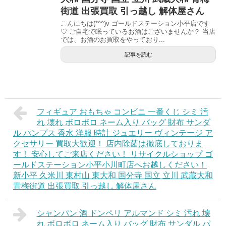
街道 出張買取 引っ越し 解体屋さん
こんにちは(*^^)v ゴールドステーション小平店です
♡ ご自宅で眠っているお酒はございませんか？ 当店
では、お酒のお買取をやっており...
記事を読む
フィギュア おもちゃ コンビニ 一番くじ シミ 汚
れ 壊れ ボロボロ ネーム入り バッグ 財布 サンダ
ル パンプス 香水 洋服 時計 ジュエリー ヴィンテージ ア
クセサリー 買取大歓迎！ 店内除菌は徹底しておりま
す！ 安心してご来店ください！ リサイクルショップ ゴ
ールドステーション小平小川町店へお越しください！
新小平 久米川 東村山 東大和 国分寺 国立 立川 武蔵大和
青梅街道 出張買取 引っ越し 解体屋さん
シャンパン 酒 ドンペリ アルマンド シミ 汚れ 壊
れ ボロボロ ネーム入り バッグ 財布 サンダル パ