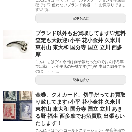
こんにちはヽ(^o^)丿 ゴールドステーション小平店美
穂です♡ 使わないブランド食器！！ お買取りできま
す♡ 頂...
記事を読む
ブランド以外もお買取してます♡無料
査定も大歓迎♪小平 花小金井 久米川
東村山 東大和 国分寺 国立 立川 西多
摩
こんにちは(^^♪ 今日は雨予報だったのでおんぼろ車
で出勤 した小平店の松林です(*^^)笑 本日ご紹介する
のは・・・ ...
記事を読む
金券、クオカード、切手だってお買取
り致してます♪小平 花小金井 久米川
東村山 東大和 国分寺 国立 立川 あき
る野 福生 西多摩でお酒買取 出張もい
たします！
こんにちは(^o^) ゴールドステーション小平店美穂で