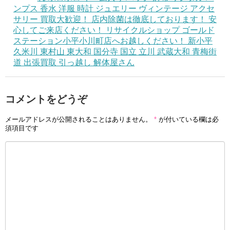
ンプス 香水 洋服 時計 ジュエリー ヴィンテージ アクセ
サリー 買取大歓迎！ 店内除菌は徹底しております！ 安
心してご来店ください！ リサイクルショップ ゴールド
ステーション小平小川町店へお越しください！ 新小平
久米川 東村山 東大和 国分寺 国立 立川 武蔵大和 青梅街
道 出張買取 引っ越し 解体屋さん
コメントをどうぞ
メールアドレスが公開されることはありません。
*
が付いている欄は必
須項目です