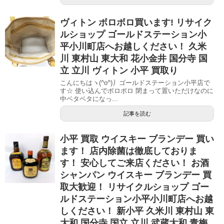
ヴィトン ボロボロ買います! リサイク
ルショップ ゴールドステーション小
平小川町店へお越しください！ 久米
川 東村山 東大和 花小金井 国分寺 国
立 立川 ヴィトン 小平 買取り
こんにちはヽ(^o^)丿ゴールドステーション小平店で
す☆ 使い込んでボロボロ 閉まって置いただけなのに
中ベタベタになっ...
記事を読む
小平 買取 ウイスキー ブランデー 買い
ます！ 店内除菌は徹底しておりま
す！ 安心してご来店ください！ お酒
シャンパン ウイスキー ブランデー 買
取大歓迎！ リサイクルショップ ゴー
ルドステーション小平小川町店へお越
しください！ 新小平 久米川 東村山 東
大和 国分寺 国立 立川 武蔵大和 青梅