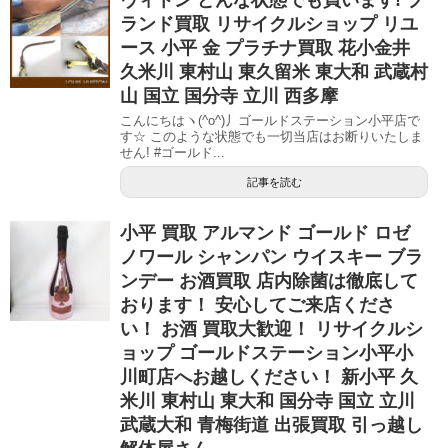
ヴィトン どんな状態でも買います! ブ
ランド買取 リサイクルショップ リユ
ース 小平 金 プラチナ買取 花小金井
久米川 東村山 東久留米 東大和 武蔵村
山 国立 国分寺 立川 西多摩
こんにちはヽ(^o^)丿ゴールドステーション小平店で
す☆ このような状態でも一切当店はお断りいたしま
せん! #ゴールド...
記事を読む
小平 買取 アルマンド ゴールド ロゼ
ノワール シャンパン ウイスキー ブラ
ンデー お酒買取 店内除菌は徹底して
おります！ 安心してご来店くださ
い！ お酒 買取大歓迎！ リサイクルシ
ョップ ゴールドステーション小平小
川町店へお越しください！ 新小平 久
米川 東村山 東大和 国分寺 国立 立川
武蔵大和 青梅街道 出張買取 引っ越し