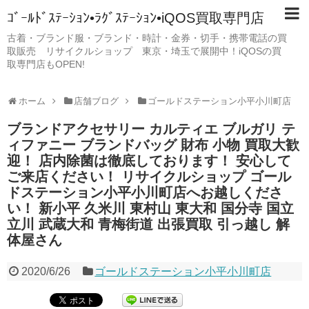
ｺﾞｰﾙﾄﾞｽﾃｰｼｮﾝ•ﾗｸﾞｽﾃｰｼｮﾝ•iQOS買取専門店
古着・ブランド服・ブランド・時計・金券・切手・携帯電話の買
取販売 リサイクルショップ 東京・埼玉で展開中！iQOSの買
取専門店もOPEN!
ホーム
店舗ブログ
ゴールドステーション小平小川町店
ブランドアクセサリー カルティエ ブルガリ テ
ィファニー ブランドバッグ 財布 小物 買取大歓
迎！ 店内除菌は徹底しております！ 安心して
ご来店ください！ リサイクルショップ ゴール
ドステーション小平小川町店へお越しくださ
い！ 新小平 久米川 東村山 東大和 国分寺 国立
立川 武蔵大和 青梅街道 出張買取 引っ越し 解
体屋さん
2020/6/26
ゴールドステーション小平小川町店