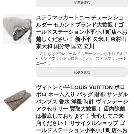
記事を読む
ステラマッカートニー チェーンショ
ルダー セカンドブランド大歓迎！ゴ
ールドステーション小平小川町店へお
越しください！ 新小平 久米川 東村山
東大和 国分寺 国立 立川
こんにちは(*^^)vゴールドステーション小平店です♡
セカンドブランド大歓迎ヽ(^o^)丿 ステラマッカート
ニ―(*...
記事を読む
ヴィトン 小平 LOUIS VUITTON ボロ
ボロ ネーム入り バッグ 財布 サンダル
パンプス 香水 洋服 時計 ヴィンテージ
アクセサリー 買取大歓迎！ 店内除菌
は徹底しております！ 安心してご来
店ください！ リサイクルショップ ゴ
ールドステーション小平小川町店へお