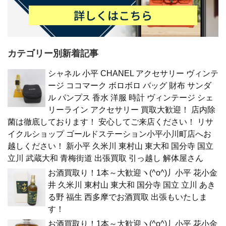
カテゴリー別新着記事
シャネル 小平 CHANEL アクセサリー ヴィンテ
ージ ココマーク ボロボロ バッグ 財布 サンダ
ル パンプス 香水 洋服 時計 ヴィンテージ シェ
リーライン アクセサリー 買取大歓迎！ 店内除
菌は徹底しております！ 安心してご来店ください！ リサ
イクルショップ ゴールドステーション小平小川町店へお
越しください！ 新小平 久米川 東村山 東大和 国分寺 国立
立川 武蔵大和 青梅街道 出張買取 引っ越し 解体屋さん
お酒買取り！1本～大歓迎ヽ(^o^)丿小平 花小金
井 久米川 東村山 東大和 国分寺 国立 立川 あき
る野 福生 西多摩でお酒買取 出張もいたしま
す！
お酒買取り！1本～大歓迎ヽ(^o^)丿小平 花小金