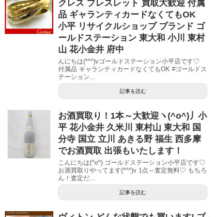
クレス ブレスレット 買取大歓迎 付属
品 ギャランティカードなくてもOK
小平 リサイクルショップ ブランド ゴ
ールドステーション 東大和 小川 東村
山 花小金井 府中
んにちは(*^^)vゴールドステーション小平店です♡
付属品 ギャランティカードなくてもOK #ゴールドス
テーション...
記事を読む
お酒買取り！1本～大歓迎ヽ(^o^)丿小
平 花小金井 久米川 東村山 東大和 国
分寺 国立 立川 あきる野 福生 西多摩
でお酒買取 出張もいたします！
こんにちは(^o^) ゴールドステーション小平店です♡
お酒買取りやってます(*^^)v 1点～査定無料♡ もちろ
ん！査定だ...
記事を読む