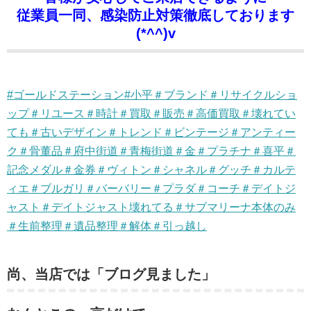
従業員一同、感染防止対策徹底しております
(*^^)v
#ゴールドステーション#小平＃ブランド＃リサイクルショ
ップ＃リユース＃時計＃買取＃販売＃高価買取＃壊れてい
ても＃古いデザイン＃トレンド＃ビンテージ＃アンティー
ク＃骨董品＃府中街道＃青梅街道＃金＃プラチナ＃喜平＃
記念メダル＃金券＃ヴィトン＃シャネル＃グッチ＃カルテ
ィエ＃ブルガリ＃バーバリー＃プラダ＃コーチ＃デイトジ
ャスト＃デイトジャスト壊れてる＃サブマリーナ本体のみ
＃生前整理＃遺品整理＃解体＃引っ越し
尚、当店では「ブログ見ました」