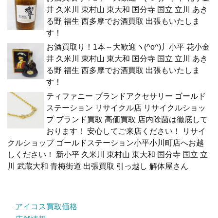
井 久米川 東村山 東大和 国分寺 国立 立川 あき
る野 福生 西多摩でお酒買取 出張もいたしま
す！
お酒買取り！1本～大歓迎ヽ(^o^)丿小平 花小金
井 久米川 東村山 東大和 国分寺 国立 立川 あき
る野 福生 西多摩でお酒買取 出張もいたしま
す！
ティファニー ブランドアクセサリー ゴールド
ステーション リサイクル店 リサイクルショッ
プ ブランド買取 高価買取 店内除菌は徹底して
おります！ 安心してご来店ください！ リサイ
クルショップ ゴールドステーション小平小川町店へお越
しください！ 新小平 久米川 東村山 東大和 国分寺 国立 立
川 武蔵大和 青梅街道 出張買取 引っ越し 解体屋さん
アイコス買取価格