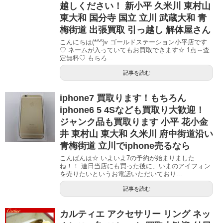
越しください！ 新小平 久米川 東村山
東大和 国分寺 国立 立川 武蔵大和 青
梅街道 出張買取 引っ越し 解体屋さん
こんにちは(*^^)v ゴールドステーション小平店です
♡ ネームが入っていてもお買取できます☆ 1点～査
定無料♡ もちろ...
記事を読む
iphone7 買取ります！もちろん
iphone6 5 4Sなども買取り大歓迎！
ジャンク品も買取ります 小平 花小金
井 東村山 東大和 久米川 府中街道沿い
青梅街道 立川でiphone売るなら
こんばんは☆ いよいよ7の予約が始まりました
ね！！ 連日当店にも買った後に、いまのアイフォン
を売りたいというお電話いただいており...
記事を読む
カルティエ アクセサリー リング ネッ