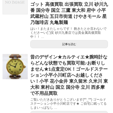
ゴット 高価買取 出張買取 立川 砂川九
番 国分寺 国立 三鷹 東大和 府中 小平
武蔵村山 五日市街道 けやきモール 星
乃珈琲店 丸亀製麺
はい！またまたしゃらです！ 飽きたとか言わないで
くださーい(';')笑 砂川九番店では貴金属高価買取
中！！ ...
記事を読む
昔のデザイン★カルティエ★腕時計な
らどんな状態でも買取可能♪お断りし
ません★1点査定OK！ゴールドステー
ション小平小川町店へお越しくださ
い！小平 花小金井 東久留米 久米川 東
大和 東村山 国立 国分寺 立川 西多摩
で不用品買取
ご覧いただきありがとうございます(*^_^*) ゴールド
ステーション小平小川町店です★ ご自宅に眠ってる
しまいっぱなし ...