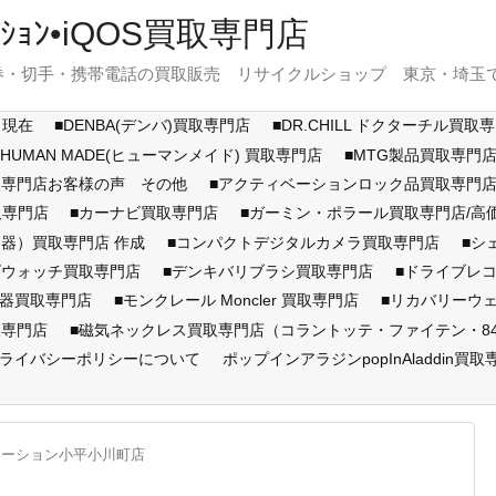
ｽﾃｰｼｮﾝ•iQOS買取専門店
・切手・携帯電話の買取販売 リサイクルショップ 東京・埼玉で展開
月現在
■DENBA(デンバ)買取専門店
■DR.CHILL ドクターチル買取
■HUMAN MADE(ヒューマンメイド) 買取専門店
■MTG製品買取専門
取専門店お客様の声 その他
■アクティベーションロック品買取専
取専門店
■カーナビ買取専門店
■ガーミン・ポラール買取専門店/
器）買取専門店 作成
■コンパクトデジタルカメラ買取専門店
■シ
ズウォッチ買取専門店
■デンキバリブラシ買取専門店
■ドライブレ
顔器買取専門店
■モンクレール Moncler 買取専門店
■リカバリーウ
取専門店
■磁気ネックレス買取専門店（コラントッテ・ファイテン・846Y
ライバシーポリシーについて
ポップインアラジンpopInAladdin買取
テーション小平小川町店