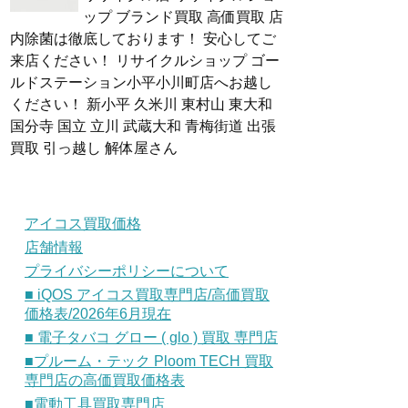
ップ ブランド買取 高価買取 店
内除菌は徹底しております！ 安心してご
来店ください！ リサイクルショップ ゴー
ルドステーション小平小川町店へお越し
ください！ 新小平 久米川 東村山 東大和
国分寺 国立 立川 武蔵大和 青梅街道 出張
買取 引っ越し 解体屋さん
アイコス買取価格
店舗情報
プライバシーポリシーについて
■ iQOS アイコス買取専門店/高価買取
価格表/2026年6月現在
■ 電子タバコ グロー ( glo ) 買取 専門店
■プルーム・テック Ploom TECH 買取
専門店の高価買取価格表
■電動工具買取専門店