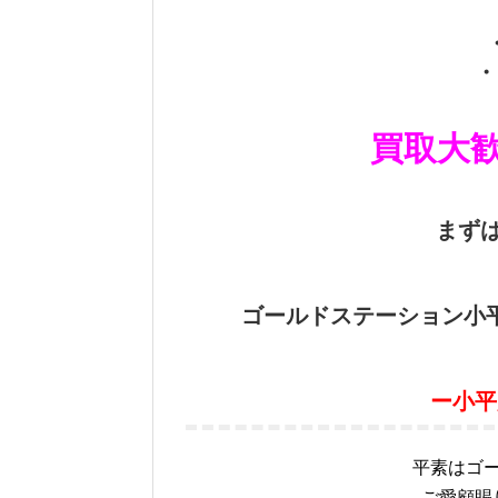
・
買取大歓
まず
ゴールドステーション小
ー小平
平素はゴ
ご愛顧賜