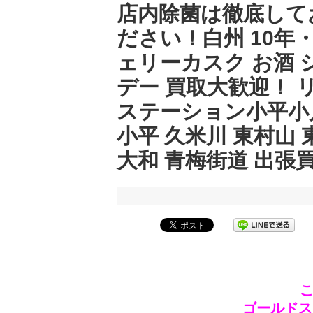
店内除菌は徹底して
ださい！白州 10年・
ェリーカスク お酒 
デー 買取大歓迎！ 
ステーション小平小
小平 久米川 東村山 
大和 青梅街道 出張
こ
ゴールドス