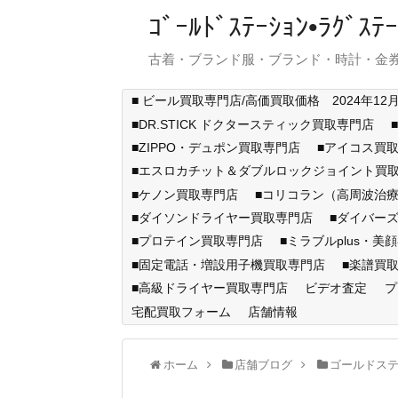
ｺﾞｰﾙﾄﾞｽﾃｰｼｮﾝ•ﾗｸﾞ
古着・ブランド服・ブランド・時計・金券
■ ビール買取専門店/高価買取価格 2024年12
■DR.STICK ドクタースティック買取専門店
■ZIPPO・デュポン買取専門店
■アイコス買
■エスロカチット＆ダブルロックジョイント買
■ケノン買取専門店
■コリコラン（高周波治療
■ダイソンドライヤー買取専門店
■ダイバー
■プロテイン買取専門店
■ミラブルplus・美
■固定電話・増設用子機買取専門店
■楽譜買
■高級ドライヤー買取専門店
ビデオ査定
プ
宅配買取フォーム
店舗情報
ホーム
店舗ブログ
ゴールドス