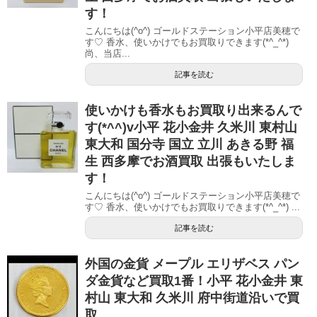
す！
こんにちは(^o^) ゴールドステーション小平店美穂で
す♡ 香水、使いかけでもお買取りできます(*^_^*)
尚、当店...
記事を読む
使いかけも香水もお買取り出来るんで
す(*^^)v小平 花小金井 久米川 東村山
東大和 国分寺 国立 立川 あきる野 福
生 西多摩でお酒買取 出張もいたしま
す！
こんにちは(^o^) ゴールドステーション小平店美穂で
す♡ 香水、使いかけでもお買取りできます(*^_^*) ...
記事を読む
外国の金貨 メープル エリザベス パン
ダ金貨など買取1番！小平 花小金井 東
村山 東大和 久米川 府中街道沿いで買
取