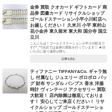
金券 買取 クオカード ギフトカード 商
品券 図書カード リサイクルショップ
ゴールドステーション小平小川町店へ
お越しください！ 久米川 小平 東村山
花小金井 東久留米 東大和 国分寺 国立
立川
こんにちは！ゴールドステーション小平小川町店で
す(*^_^*)当店では金券の買取を行っています♡ ★頂
いたのに使う場所が限ら...
記事を読む
ティファニー TIFFANY&Co. ギャラ無
し 付属なし ジュエリー ボロボロ バッ
グ 財布 サンダル パンプス 香水 洋服
時計 ヴィンテージ アクセサリー 買取
大歓迎！ 店内除菌は徹底しておりま
す！ 安心してご来店ください！ リサ
イクルショップ ゴールドステーショ