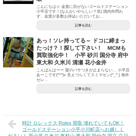
こんにちは☆ 金貨に目がないゴールドステーション
小平店です！(なんかいやらしい？笑) 国内外問わ
ず、金貨が多数お持込いただいてお...
記事を読む
あっ！ソレ持ってる～ ドコに締まっ
たっけ？！探して下さい！ MCMも
買取強化中！ 小平 砂川 国分寺 府中
東大和 久米川 清瀬 花小金井
こんばんはーー 髪のパサつきが止まらない… 小平店
あーこです(*^^)v 見えづらくてスミマセン(^_^;) 海外
セレ...
記事を読む
時計 ロレックス Rolex 買取 壊れていてもOK！
ゴールドステーション小平小川町店へお越しく
ださい！ 新小平 久米川 東村山 東大和 国分寺 国立 立川