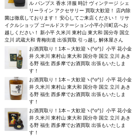
ル パンプス 香水 洋服 時計 ヴィンテージ シェ
リーライン アクセサリー 買取大歓迎！ 店内除
菌は徹底しております！ 安心してご来店ください！ リサ
イクルショップ ゴールドステーション小平小川町店へお
越しください！ 新小平 久米川 東村山 東大和 国分寺 国立
立川 武蔵大和 青梅街道 出張買取 引っ越し 解体屋さん
お酒買取り！1本～大歓迎ヽ(^o^)丿小平 花小金
井 久米川 東村山 東大和 国分寺 国立 立川 あき
る野 福生 西多摩でお酒買取 出張もいたしま
す！
お酒買取り！1本～大歓迎ヽ(^o^)丿小平 花小金
井 久米川 東村山 東大和 国分寺 国立 立川 あき
る野 福生 西多摩でお酒買取 出張もいたしま
す！
お酒買取り！1本～大歓迎ヽ(^o^)丿小平 花小金
井 久米川 東村山 東大和 国分寺 国立 立川 あき
る野 福生 西多摩でお酒買取 出張もいたしま
す！