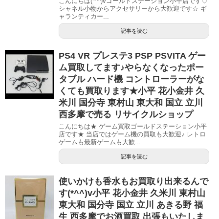
こんにちは(*^^)vゴールドステーション小平店です♡
シャネル小物からアクセサリーから大歓迎です☆ ギ
ャランティカー...
記事を読む
PS4 VR プレステ3 PSP PSVITA ゲー
ム買取してます♪やらなくなったポー
タブル ハード機 コントローラーがな
くても買取ります★小平 花小金井 久
米川 国分寺 東村山 東大和 国立 立川
西多摩で売る リサイクルショップ
こんにちは★ ゲーム買取ゴールドステーション小平
店です★ 当店ではゲーム機の買取も大歓迎♪ レトロ
ゲームも最新ゲームも大歓...
記事を読む
使いかけも香水もお買取り出来るんで
す(*^^)v小平 花小金井 久米川 東村山
東大和 国分寺 国立 立川 あきる野 福
生 西多摩でお酒買取 出張もいたしま