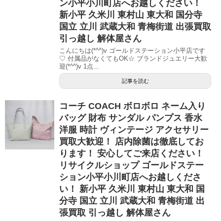
ン小平小川町店へお越しください！
新小平 久米川 東村山 東大和 国分寺
国立 立川 武蔵大和 青梅街道 出張買取
引っ越し 解体屋さん
こんにちは(*^^)v ゴールドステーション小平店です
♡ 付属品がなくてもOK☆ ブランドジュエリー大歓
迎(*^^)v 1点...
記事を読む
コーチ COACH ボロボロ ネーム入り
バッグ 財布 サンダル パンプス 香水
洋服 時計 ヴィンテージ アクセサリー
買取大歓迎！ 店内除菌は徹底してお
ります！ 安心してご来店ください！
リサイクルショップ ゴールドステー
ション小平小川町店へお越しくださ
い！ 新小平 久米川 東村山 東大和 国
分寺 国立 立川 武蔵大和 青梅街道 出
張買取 引っ越し 解体屋さん