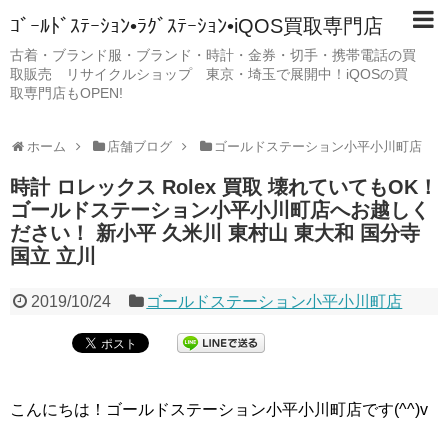
ｺﾞｰﾙﾄﾞｽﾃｰｼｮﾝ•ﾗｸﾞｽﾃｰｼｮﾝ•iQOS買取専門店
古着・ブランド服・ブランド・時計・金券・切手・携帯電話の買
取販売 リサイクルショップ 東京・埼玉で展開中！iQOSの買
取専門店もOPEN!
ホーム
店舗ブログ
ゴールドステーション小平小川町店
時計 ロレックス Rolex 買取 壊れていてもOK！
ゴールドステーション小平小川町店へお越しく
ださい！ 新小平 久米川 東村山 東大和 国分寺
国立 立川
2019/10/24
ゴールドステーション小平小川町店
こんにちは！ゴールドステーション小平小川町店です(^^)v