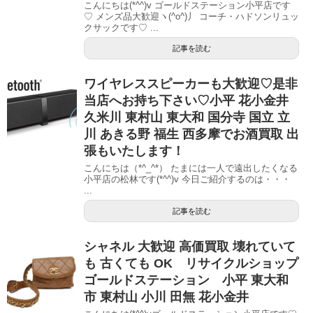
こんにちは(*^^)v ゴールドステーション小平店です
♡ メンズ品大歓迎ヽ(^o^)丿 コーチ・ハドソンリュッ
クサックです♡ ...
記事を読む
ワイヤレススピーカーも大歓迎♡是非
当店へお持ち下さい♡小平 花小金井
久米川 東村山 東大和 国分寺 国立 立
川 あきる野 福生 西多摩でお酒買取 出
張もいたします！
こんにちは（*^_^*） たまには一人で遠出したくなる
小平店の松林です(*^^)v 今日ご紹介するのは・・・
...
記事を読む
シャネル 大歓迎 高価買取 壊れていて
も 古くても OK リサイクルショップ
ゴールドステーション 小平 東大和
市 東村山 小川 田無 花小金井