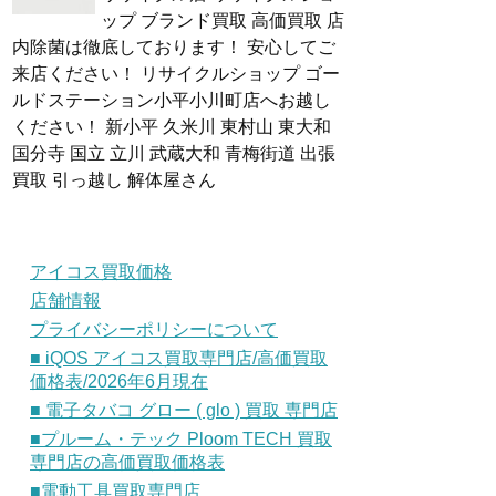
ップ ブランド買取 高価買取 店
内除菌は徹底しております！ 安心してご
来店ください！ リサイクルショップ ゴー
ルドステーション小平小川町店へお越し
ください！ 新小平 久米川 東村山 東大和
国分寺 国立 立川 武蔵大和 青梅街道 出張
買取 引っ越し 解体屋さん
アイコス買取価格
店舗情報
プライバシーポリシーについて
■ iQOS アイコス買取専門店/高価買取
価格表/2026年6月現在
■ 電子タバコ グロー ( glo ) 買取 専門店
■プルーム・テック Ploom TECH 買取
専門店の高価買取価格表
■電動工具買取専門店