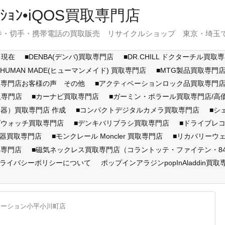
ｽﾃｰｼｮﾝ•iQOS買取専門店
・切手・携帯電話の買取販売 リサイクルショップ 東京・埼玉で展開
月現在
■DENBA(デンバ)買取専門店
■DR.CHILL ドクターチル買取
■HUMAN MADE(ヒューマンメイド) 買取専門店
■MTG製品買取専門
取専門店お客様の声 その他
■アクティベーションロック品買取専
取専門店
■カーナビ買取専門店
■ガーミン・ポラール買取専門店/
器）買取専門店 作成
■コンパクトデジタルカメラ買取専門店
■シ
ズウォッチ買取専門店
■デンキバリブラシ買取専門店
■ドライブレ
顔器買取専門店
■モンクレール Moncler 買取専門店
■リカバリーウ
取専門店
■磁気ネックレス買取専門店（コラントッテ・ファイテン・846Y
ライバシーポリシーについて
ポップインアラジンpopInAladdin買取
テーション小平小川町店