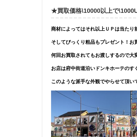
★買取価格\10000以上で\10
商材によってはそれ以上ＵＰは当たり
そしてびっくり粗品もプレゼント！お
何回お買取されてもお渡しするので大
お店は府中街道沿いドンキホーテのす
このような派手な外観でやらせて頂い