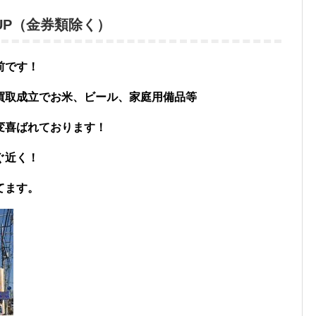
00UP（金券類除く）
前です！
買取成立でお米、ビール、家庭用備品等
変喜ばれております！
ぐ近く！
てます。