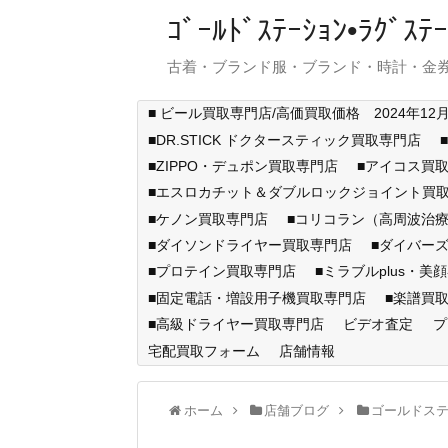
ｺﾞｰﾙﾄﾞｽﾃｰｼｮﾝ•ﾗｸﾞ
古着・ブランド服・ブランド・時計・金券
■ ビール買取専門店/高価買取価格 2024年12
■DR.STICK ドクタースティック買取専門店
■ZIPPO・デュポン買取専門店
■アイコス買
■エスロカチット＆ダブルロックジョイント買
■ケノン買取専門店
■コリコラン（高周波治療
■ダイソンドライヤー買取専門店
■ダイバー
■プロテイン買取専門店
■ミラブルplus・美
■固定電話・増設用子機買取専門店
■楽譜買
■高級ドライヤー買取専門店
ビデオ査定
プ
宅配買取フォーム
店舗情報
ホーム
店舗ブログ
ゴールドス