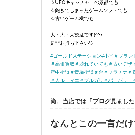
☆UFOキャッチャーの景品でも
☆飽きてしまったゲームソフトでも
☆古いゲーム機でも
大・大・大歓迎です(^^♪
是非お持ち下さい♡
#ゴールドステーション#小平＃ブラ
＃高価買取＃壊れていても＃古いデザ
府中街道＃青梅街道＃金＃プラチナ＃
＃カルティエ＃ブルガリ＃バーバリー
尚、当店では「ブログ見ました
なんとこの一言だけ