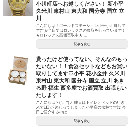
小川町店へお越しください！ 新小平
久米川 東村山 東大和 国分寺 国立 立
川
こんにちは！ゴールドステーション小平小川町店で
す(^^)v当店ではロレックスの買取を行っています！
★ロレックス高価買取中★ ...
記事を読む
貰ったけど使ってない、そんなのもっ
たいない！！食器セットなどもお買い
取りしてます♡小平 花小金井 久米川
東村山 東大和 国分寺 国立 立川 あき
る野 福生 西多摩でお酒買取 出張もい
たします！
こんにちはヽ(^。^)ノ 昨日はトイレとベッドの行き
来で1日が 終わってしまった小平店の松林です泣 今
日ご紹介するのは・・...
記事を読む