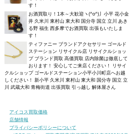
す！
お酒買取り！1本～大歓迎ヽ(^o^)丿小平 花小金
井 久米川 東村山 東大和 国分寺 国立 立川 あき
る野 福生 西多摩でお酒買取 出張もいたしま
す！
ティファニー ブランドアクセサリー ゴールド
ステーション リサイクル店 リサイクルショッ
プ ブランド買取 高価買取 店内除菌は徹底して
おります！ 安心してご来店ください！ リサイ
クルショップ ゴールドステーション小平小川町店へお越
しください！ 新小平 久米川 東村山 東大和 国分寺 国立 立
川 武蔵大和 青梅街道 出張買取 引っ越し 解体屋さん
アイコス買取価格
店舗情報
プライバシーポリシーについて