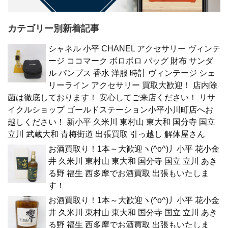
カテゴリー別新着記事
シャネル 小平 CHANEL アクセサリー ヴィンテ
ージ ココマーク ボロボロ バッグ 財布 サンダ
ル パンプス 香水 洋服 時計 ヴィンテージ シェ
リーライン アクセサリー 買取大歓迎！ 店内除
菌は徹底しております！ 安心してご来店ください！ リサ
イクルショップ ゴールドステーション小平小川町店へお
越しください！ 新小平 久米川 東村山 東大和 国分寺 国立
立川 武蔵大和 青梅街道 出張買取 引っ越し 解体屋さん
お酒買取り！1本～大歓迎ヽ(^o^)丿小平 花小金
井 久米川 東村山 東大和 国分寺 国立 立川 あき
る野 福生 西多摩でお酒買取 出張もいたしま
す！
お酒買取り！1本～大歓迎ヽ(^o^)丿小平 花小金
井 久米川 東村山 東大和 国分寺 国立 立川 あき
る野 福生 西多摩でお酒買取 出張もいたしま