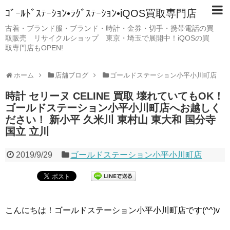
ｺﾞｰﾙﾄﾞｽﾃｰｼｮﾝ•ﾗｸﾞｽﾃｰｼｮﾝ•iQOS買取専門店
古着・ブランド服・ブランド・時計・金券・切手・携帯電話の買
取販売 リサイクルショップ 東京・埼玉で展開中！iQOSの買
取専門店もOPEN!
ホーム
店舗ブログ
ゴールドステーション小平小川町店
時計 セリーヌ CELINE 買取 壊れていてもOK！
ゴールドステーション小平小川町店へお越しく
ださい！ 新小平 久米川 東村山 東大和 国分寺
国立 立川
2019/9/29
ゴールドステーション小平小川町店
こんにちは！ゴールドステーション小平小川町店です(^^)v