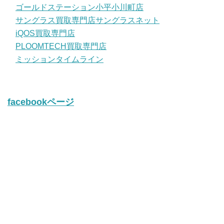
ゴールドステーション小平小川町店
サングラス買取専門店サングラスネット
iQOS買取専門店
PLOOMTECH買取専門店
ミッションタイムライン
facebookページ
twitter
Tweets by iQos_kaitori
© 2014
ｺﾞｰﾙﾄﾞｽﾃｰｼｮﾝ•ﾗｸﾞｽﾃｰｼｮﾝ•iQOS買取専門店