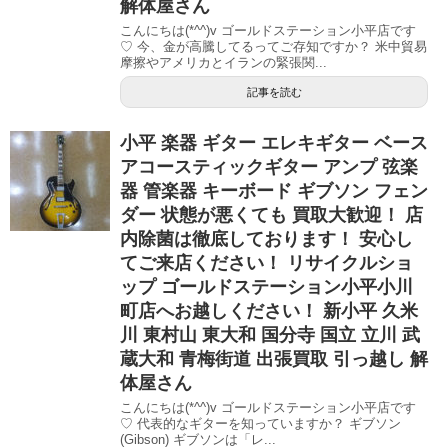
解体屋さん
こんにちは(*^^)v ゴールドステーション小平店です
♡ 今、金が高騰してるってご存知ですか？ 米中貿易
摩擦やアメリカとイランの緊張関...
記事を読む
小平 楽器 ギター エレキギター ベース
アコースティックギター アンプ 弦楽
器 管楽器 キーボード ギブソン フェン
ダー 状態が悪くても 買取大歓迎！ 店
内除菌は徹底しております！ 安心し
てご来店ください！ リサイクルショ
ップ ゴールドステーション小平小川
町店へお越しください！ 新小平 久米
川 東村山 東大和 国分寺 国立 立川 武
蔵大和 青梅街道 出張買取 引っ越し 解
体屋さん
こんにちは(*^^)v ゴールドステーション小平店です
♡ 代表的なギターを知っていますか？ ギブソン
(Gibson) ギブソンは「レ...