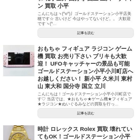
ン 買取 小平
こんにちはヽ(^o^)丿ゴールドステーション小平店美
穂です☆ 古いけど 今はやってないけど。。 大歓迎
ですヽ(^...
記事を読む
おもちゃ フィギュア ラジコン ゲーム
機 買取 お売り下さい ブリキも大歓
迎！ UFOキャッチャーの景品も可能
ゴールドステーション小平小川町店へ
お越しください！ 新小平 久米川 東村
山 東大和 国分寺 国立 立川
こんにちは！ゴールドステーション小平小川町店で
す♡ 当店では、★おもちゃ★ゲーム機★フィギュア
★ラジコン★ぬいぐるみなどの買取を行っ...
記事を読む
時計 ロレックス Rolex 買取 壊れてい
てもOK！ゴールドステーション小平