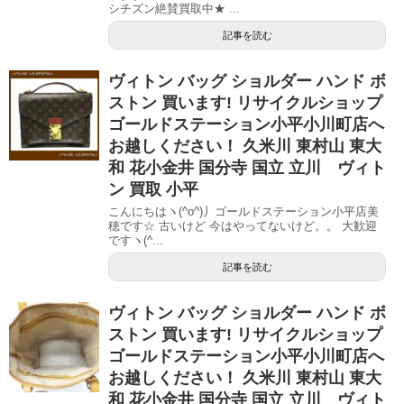
シチズン絶賛買取中★ ...
記事を読む
ヴィトン バッグ ショルダー ハンド ボ
ストン 買います! リサイクルショップ
ゴールドステーション小平小川町店へ
お越しください！ 久米川 東村山 東大
和 花小金井 国分寺 国立 立川 ヴィト
ン 買取 小平
こんにちはヽ(^o^)丿ゴールドステーション小平店美
穂です☆ 古いけど 今はやってないけど。。 大歓迎
ですヽ(^...
記事を読む
ヴィトン バッグ ショルダー ハンド ボ
ストン 買います! リサイクルショップ
ゴールドステーション小平小川町店へ
お越しください！ 久米川 東村山 東大
和 花小金井 国分寺 国立 立川 ヴィト