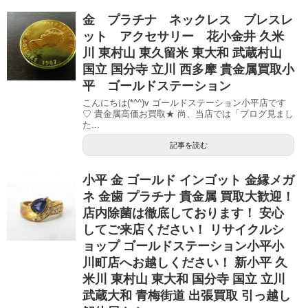
金 プラチナ ネックレス ブレスレ
ット アクセサリー 花小金井 久米
川 東村山 東久留米 東大和 武蔵村山
国立 国分寺 立川 西多摩 貴金属買取小
平 ゴールドステーション
こんにちは(*^^)v ゴールドステーション小平店です
♡ 貴金属高価お買取★ 尚、当店では「ブログ見まし
た...
記事を読む
小平 金 ゴールド インゴット 金縁メガ
ネ 金歯 プラチナ 貴金属 買取大歓迎！
店内除菌は徹底しております！ 安心
してご来店ください！ リサイクルシ
ョップ ゴールドステーション小平小
川町店へお越しください！ 新小平 久
米川 東村山 東大和 国分寺 国立 立川
武蔵大和 青梅街道 出張買取 引っ越し