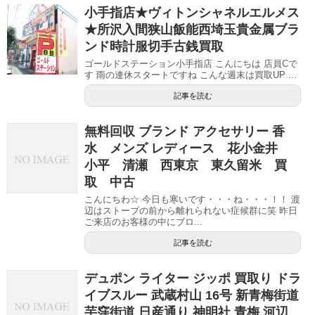
小手指店★ヴィトンシャネルエルメス
★所沢入間狭山飯能西埼玉貴金属ブラ
ンド時計服切手古銭買取
ゴールドステーション小手指店 こんにちは 店員Cで
す 雨の連休スタートですね こんな週末は買取UP ...
記事を読む
無料回収 ブランド アクセサリー 香
水 メンズ レディース 花小金井
小平 清瀬 西東京 東久留米 買
取 中古
こんにちわ☆ 今日も寒いです・・・ね・・・！！ 渡
辺はストーブの前から離れられない症候群に笑 昨日
ご来店のお客様の中にブロ...
記事を読む
デュポン ライター ジッポ 買取り ドラ
イブスルー 武蔵村山 16号 新青梅街道
芋窪街道 日産通り 神明社 青梅 河辺