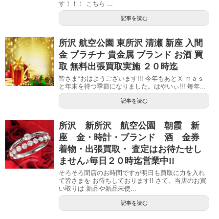
す！！！ こちら ...
記事を読む
所沢 航空公園 東所沢 清瀬 新座 入間
金 プラチナ 貴金属 ブランド お酒 買
取 無料出張買取実施 ２０時迄
皆さま*おはようございます!!! 今年もあとＸ’ｍａｓ
と年末を待つ季節になりました。はやいぃ!!! 毎年...
記事を読む
所沢 新所沢 航空公園 朝霞 新
座 金・時計・ブランド 酒 金券
着物・出張買取・ 査定はお待たせし
ません♪毎日２０時迄営業中!!
そろそろ閉店のお時間ですが明日も買取に力を入れ
て皆さまを お待ちしております!! さて、当店のお買
い取りは 新品や新品未使...
記事を読む