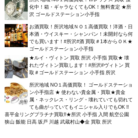
化中！箱・ギャラなくてもOK！無料査定 ★所
沢 ゴールドステーション小手指
お酒買取！所沢地域ＮＯ１高価買取！洋酒・日
本酒・ウイスキー・シャンパン！未開封なら何
でも買います！#所沢#酒 買取＃1本からＯＫ★
ゴールドステーション小手指
★ルイ・ヴィトン 買取 所沢 小手指 買取★ 壊
れたヴィトン買取します！#所沢#ヴィトン 買
取＃ゴールドステーション 小手指 所沢
所沢地域 NO１高価買取！ ゴールドステーショ
ン小手指店 ★ 使わない貴金属・買取★貴金
属・ネックレス・リング・壊れていても切れて
ても曲がっていてもイニシャル入りでもOK !!
喜平金リングプラチナ買取!!★所沢 小手指 入間 航空公園
狭山 飯能 日高 坂戸 川越 武蔵村山◆金 買取 所沢