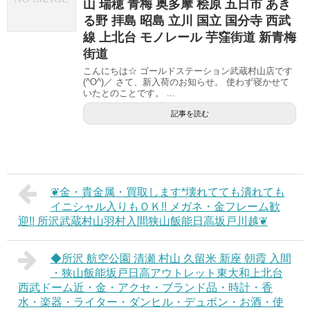
山 瑞穂 青梅 奥多摩 桧原 五日市 あき
る野 拝島 昭島 立川 国立 国分寺 西武
線 上北台 モノレール 芋窪街道 新青梅
街道
こんにちは☆ ゴールドステーション武蔵村山店です
(^O^)／ さて、新入荷のお知らせ。 使わず寝かせて
いたとのことです。 ...
記事を読む
❦金・貴金属・買取します*壊れてても潰れても
イニシャル入りもＯＫ!! メガネ・金フレーム歓
迎!! 所沢武蔵村山羽村入間狭山飯能日高坂戸川越❦
◆所沢 航空公園 清瀬 村山 久留米 新座 朝霞 入間
・狭山飯能坂戸日高アウトレット東大和上北台
西武ドーム近・金・アクセ・ブランド品・時計・香
水・楽器・ライター・ダンヒル・デュポン・お酒・使