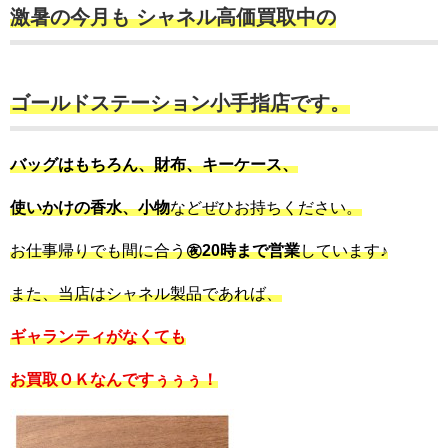
激暑の今月も シャネル高価買取中の
ゴールドステーション小手指店
です。
バッグはもちろん、財布、キーケース、
使いかけの香水、小物
などぜひお持ちください。
お仕事帰りでも間に合う
㊰20時まで営業
しています♪
また、当店はシャネル製品であれば、
ギャランティがなくても
お買取ＯＫなんですぅぅぅ！