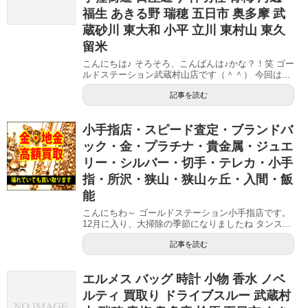
福生 あきる野 瑞穂 五日市 奥多摩 武
蔵砂川 東大和 小平 立川 東村山 東久
留米
こんにちは♪ そろそろ、こんばんは♪かな？！笑 ゴー
ルドステーション武蔵村山店です（＾＾） 今回は...
記事を読む
小手指店・スピード査定・ブランドバ
ック・金・プラチナ・貴金属・ジュエ
リー・シルバー・切手・テレカ・小手
指・所沢・狭山・狭山ヶ丘・入間・飯
能
こんにちわ～ ゴールドステーション小手指店です。
12月に入り、大掃除の季節になりましたね タンス...
記事を読む
エルメス バッグ 時計 小物 香水 ノベ
ルティ 買取り ドライブスルー 武蔵村