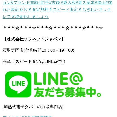
ョン
#ブランド買取
#切手
#古銭
#東大和
#東久留米
#狭山
#壊
れた時計ＯＫ＃査定無料＃スピード査定＃ちぎれたネック
レス＃現金化しましょう
＊＊＊☆＊＊＊☆＊＊＊☆＊＊＊☆＊＊＊☆＊＊＊☆
【株式会社ソフネットジャパン】
買取専門店(営業時間10：00～19：00)
簡単！スピード査定はLINE@で！
[加熱式電子タバコの買取専門店]