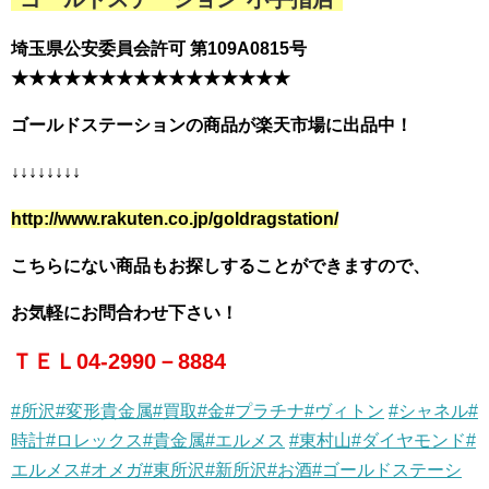
埼玉県公安委員会許可 第109A0815号
★★★★★★★★★★★★★★★★
ゴールドステーションの商品が楽天市場に出品中！
↓↓↓↓↓↓↓↓
http://www.rakuten.co.jp/goldragstation/
こちらにない商品もお探しすることができますので、
お気軽にお問合わせ下さい！
ＴＥＬ04-2990－8884
#所沢
#変形貴金属
#買取
#金
#プラチナ
#ヴィトン
#シャネル
#
時計
#ロレックス
#貴金属
#エルメス
#東村山
#ダイヤモンド
#
エルメス
#オメガ
#東所沢
#新所沢
#お酒
#ゴールドステーシ