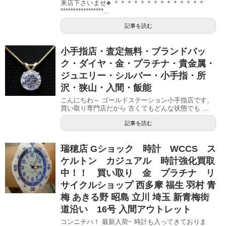
来店下さいませ♣ ＊＊＊＊＊＊＊＊＊＊＊＊＊＊
*****************...
記事を読む
小手指店・査定無料・ブランドバッ
ク・ダイヤ・金・プラチナ・貴金属・
ジュエリー・シルバー・小手指・所
沢・狭山・入間・飯能
こんにちわ～ ゴールドステーション小手指店です。
買い取り専門店だから 古くてもどんな状態でも ...
記事を読む
瑞穂店 Gショック 時計 WCCS ス
ケルトン カジュアル 時計強化買取
中！！ 買い取り 金 プラチナ リ
サイクルショップ 西多摩 福生 羽村 青
梅 あきる野 昭島 立川 埼玉 新青梅街
道沿い 16号 入間アウトレット
コンニチハ！ 最新入荷~ 時計も入ってきておりま