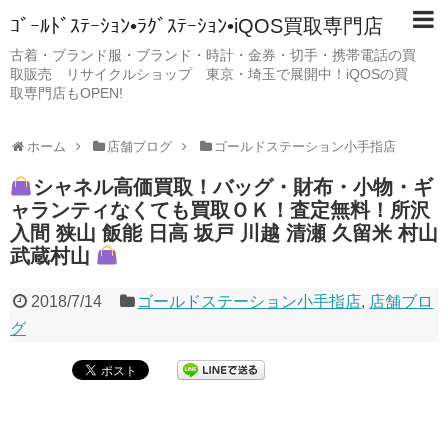
ｺﾞｰﾙﾄﾞｽﾃｰｼｮﾝ•ﾗｸﾞｽﾃｰｼｮﾝ•iQOS買取専門店
古着・ブランド服・ブランド・時計・金券・切手・携帯電話の買
取販売 リサイクルショップ 東京・埼玉で展開中！iQOSの買
取専門店もOPEN!
ホーム
店舗ブログ
ゴールドステーション小手指店
シャネル高価買取！バッグ・財布・小物・ギ
ャランティなくても買取ＯＫ！査定無料！所沢
入間 狭山 飯能 日高 坂戸 川越 清瀬 久留米 村山
武蔵村山
2018/7/14
ゴールドステーション小手指店
,
店舗ブロ
グ