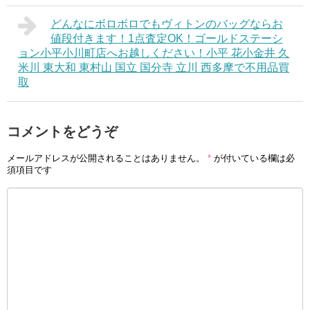
どんなにボロボロでもヴィトンのバッグならお
値段付きます！1点査定OK！ゴールドステーシ
ョン小平小川町店へお越しください！小平 花小金井 久
米川 東大和 東村山 国立 国分寺 立川 西多摩で不用品買
取
コメントをどうぞ
メールアドレスが公開されることはありません。
*
が付いている欄は必
須項目です