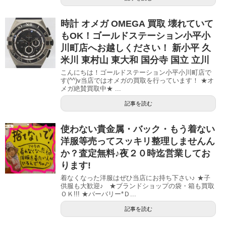
時計 オメガ OMEGA 買取 壊れていて
もOK！ゴールドステーション小平小
川町店へお越しください！ 新小平 久
米川 東村山 東大和 国分寺 国立 立川
こんにちは！ゴールドステーション小平小川町店で
す(^^)v当店ではオメガの買取を行っています！ ★オ
メガ絶賛買取中★ ...
記事を読む
使わない貴金属・バック・もう着ない
洋服等売ってスッキリ整理しませんん
か？査定無料♪夜２０時迄営業してお
ります!
着なくなった洋服はぜひ当店にお持ち下さい♪ ★子
供服も大歓迎♪ ★ブランドショップの袋・箱も買取
ＯＫ!!! ★バーバリー*Ｄ...
記事を読む