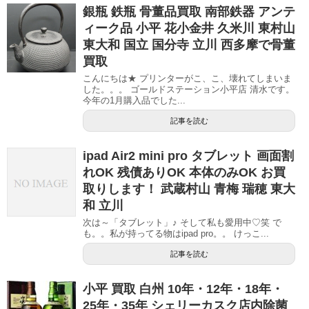
銀瓶 鉄瓶 骨董品買取 南部鉄器 アンテ
ィーク品 小平 花小金井 久米川 東村山
東大和 国立 国分寺 立川 西多摩で骨董
買取
こんにちは★ プリンターがこ、こ、壊れてしまいま
した。。。 ゴールドステーション小平店 清水です。
今年の1月購入品でした...
記事を読む
ipad Air2 mini pro タブレット 画面割
れOK 残債ありOK 本体のみOK お買
取りします！ 武蔵村山 青梅 瑞穂 東大
和 立川
次は～「タブレット」♪ そして私も愛用中♡笑 で
も。。私が持ってる物はipad pro。。 けっこ...
記事を読む
小平 買取 白州 10年・12年・18年・
25年・35年 シェリーカスク店内除菌