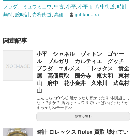
プラダ、ミュウミュウ
,
中古
,
小平
,
小平市
,
府中街道
,
時計
,
無料
,
腕時計
,
青梅街道
,
高価
gol-kodaira
関連記事
小平 シャネル ヴィトン ゴヤー
ル ブルガリ カルティエ グッチ
プラダ エルメス ロレックス 貴金
属 高価買取 国分寺 東大和 東村
山 府中 花小金井 久米川 武蔵村
山
こんにちは(^o^人) 暑かったり寒かったり 体調崩して
ないですか？ 店内はヒマワリでいっぱいだったのが
すっかり秋モード♪♪ ...
記事を読む
時計 ロレックス Rolex 買取 壊れてい