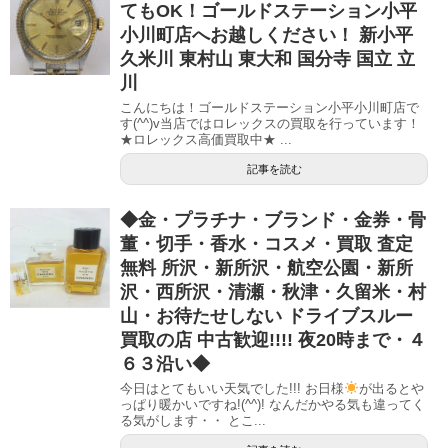
てもOK！ゴールドステーション小平
小川町店へお越しください！ 新小平
久米川 東村山 東大和 国分寺 国立 立
川
こんにちは！ゴールドステーション小平小川町店で
す(^^)v当店ではロレックスの買取を行っています！
★ロレックス高価買取中★ ...
記事を読む
◆金・プラチナ・ブランド・金券・骨
董・切手・香水・コスメ・買取 査定
無料 所沢・新所沢・航空公園・新所
沢・西所沢・清瀬・秋津・久留米・村
山・お待たせしない ドライブスルー
買取の店 中古歓迎!!!! 夜20時まで・４
６３沿い◆
今日はとてもいい天気でした!!! お日様
が出るとや
っぱり暖かいですね!(^^)! なんだかやる気も違ってく
る気がします・・ とこ...