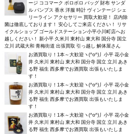
ージ ココマーク ボロボロ バッグ 財布 サンダ
ル パンプス 香水 洋服 時計 ヴィンテージ シェ
リーライン アクセサリー 買取大歓迎！ 店内除
菌は徹底しております！ 安心してご来店ください！ リサ
イクルショップ ゴールドステーション小平小川町店へお
越しください！ 新小平 久米川 東村山 東大和 国分寺 国立
立川 武蔵大和 青梅街道 出張買取 引っ越し 解体屋さん
お酒買取り！1本～大歓迎ヽ(^o^)丿小平 花小金
井 久米川 東村山 東大和 国分寺 国立 立川 あき
る野 福生 西多摩でお酒買取 出張もいたしま
す！
お酒買取り！1本～大歓迎ヽ(^o^)丿小平 花小金
井 久米川 東村山 東大和 国分寺 国立 立川 あき
る野 福生 西多摩でお酒買取 出張もいたしま
す！
お酒買取り！1本～大歓迎ヽ(^o^)丿小平 花小金
井 久米川 東村山 東大和 国分寺 国立 立川 あき
る野 福生 西多摩でお酒買取 出張もいたしま