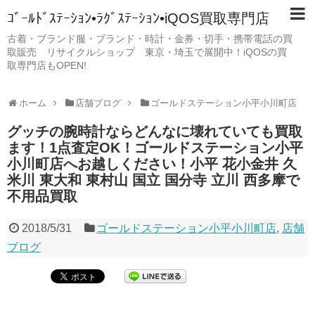
ｺﾞｰﾙﾄﾞｽﾃｰｼｮﾝ•ﾗｸﾞｽﾃｰｼｮﾝ•iQOS買取専門店
古着・ブランド服・ブランド・時計・金券・切手・携帯電話の買
取販売 リサイクルショップ 東京・埼玉で展開中！iQOSの買
取専門店もOPEN!
ホーム
店舗ブログ
ゴールドステーション小平小川町店
グッチの腕時計ならどんなに壊れていても買取
ます！1点査定OK！ゴールドステーション小平
小川町店へお越しください！小平 花小金井 久
米川 東大和 東村山 国立 国分寺 立川 西多摩で
不用品買取
2018/5/31
ゴールドステーション小平小川町店
,
店舗
ブログ