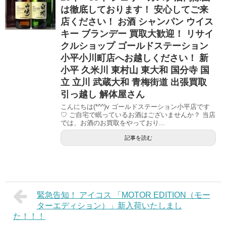
は徹底しております！ 安心してご来
店ください！ お酒 シャンパン ウイス
キー ブランデー 買取大歓迎！ リサイ
クルショップ ゴールドステーション
小平小川町店へお越しください！ 新
小平 久米川 東村山 東大和 国分寺 国
立 立川 武蔵大和 青梅街道 出張買取
引っ越し 解体屋さん
こんにちは(*^^)v ゴールドステーション小平店です
♡ ご自宅で眠っているお酒はございませんか？ 当店
では、お酒のお買取をやっており...
記事を読む
緊急告知！ アイコス 「MOTOR EDITION（モー
ターエディション）」新入荷いたしまし
た！！！