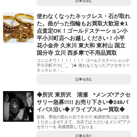
記事を読む
使わなくなったネックレス・石が取れ
た。曲がった指輪もお買取大歓迎★1
点査定OK！ゴールドステーション小
平小川町店へお越しください！小平
花小金井 久米川 東大和 東村山 国立
国分寺 立川 西多摩で不用品買取
コンニチワ！！！！！！！ ゴールドステーション小
平小川町デス(゜_゜)★ 使わなくなったアクセサリー
ネックレス・...
記事を読む
◆所沢 東所沢 清瀬 *メンズ*アクセ
サリー急募!!!!! お売り下さい◆246バ
イパス沿い◆ドライブスルー買取◆
皆様、季節の変わり目ですので 体調管理にはご注意
くださぃませ!! さて、当店では ただいまメンズ*アク
セサリーを 高価買取しておりま...
記事を読む