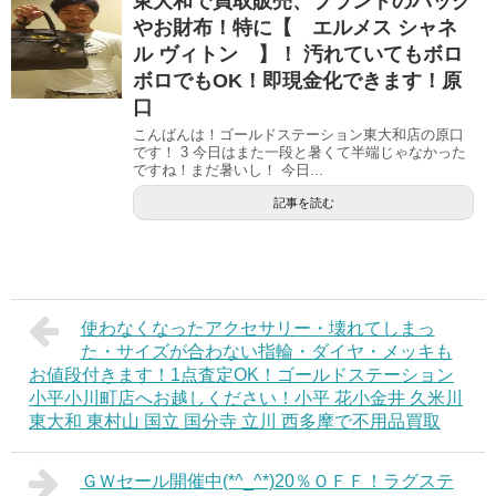
東大和で買取販売、ブランドのバッグ
やお財布！特に【 エルメス シャネ
ル ヴィトン 】！ 汚れていてもボロ
ボロでもOK！即現金化できます！原
口
こんばんは！ゴールドステーション東大和店の原口
です！ 3 今日はまた一段と暑くて半端じゃなかった
ですね！まだ暑いし！ 今日...
記事を読む
使わなくなったアクセサリー・壊れてしまっ
た・サイズが合わない指輪・ダイヤ・メッキも
お値段付きます！1点査定OK！ゴールドステーション
小平小川町店へお越しください！小平 花小金井 久米川
東大和 東村山 国立 国分寺 立川 西多摩で不用品買取
ＧＷセール開催中(*^_^*)20％ＯＦＦ！ラグステ