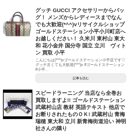
グッチ GUCCI アクセサリーからバッ
グ！ メンズからレディースまでなん
でも大歓迎(*^^)vリサイクルショップ
ゴールドステーション小平小川町店へ
お越しください！ 久米川 東村山 東大
和 花小金井 国分寺 国立 立川 ヴィト
ン 買取 小平
こんにちは(*^^)vゴールドステーション小平店です♡
グッチ古くても大歓迎(*^^)v #ゴールドステーション
#小平...
記事を読む
スピードラーニング 当店なら全巻お
買取しますよ!! ゴールドステーション
武蔵村山店 教材 英語テキスト 他店で
お断りされたものＯＫ! 武蔵村山 青梅
瑞穂 東大和 立川 新青梅街道沿い 神明
社さんの隣り