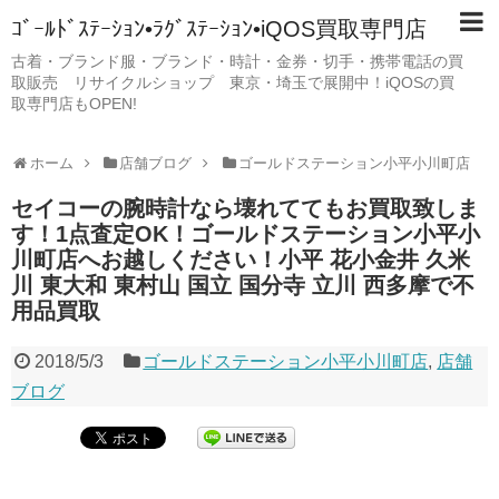
ｺﾞｰﾙﾄﾞｽﾃｰｼｮﾝ•ﾗｸﾞｽﾃｰｼｮﾝ•iQOS買取専門店
古着・ブランド服・ブランド・時計・金券・切手・携帯電話の買
取販売 リサイクルショップ 東京・埼玉で展開中！iQOSの買
取専門店もOPEN!
ホーム
店舗ブログ
ゴールドステーション小平小川町店
セイコーの腕時計なら壊れててもお買取致しま
す！1点査定OK！ゴールドステーション小平小
川町店へお越しください！小平 花小金井 久米
川 東大和 東村山 国立 国分寺 立川 西多摩で不
用品買取
2018/5/3
ゴールドステーション小平小川町店
,
店舗
ブログ