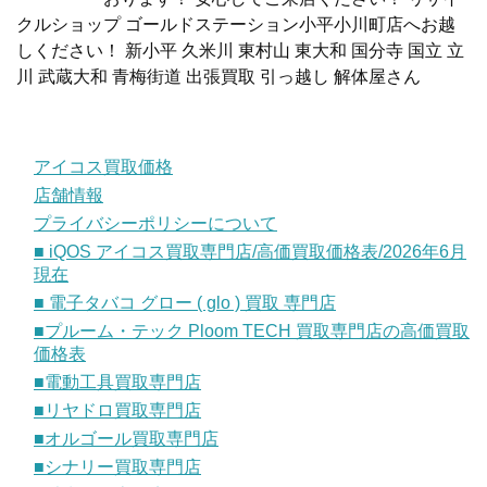
クルショップ ゴールドステーション小平小川町店へお越
しください！ 新小平 久米川 東村山 東大和 国分寺 国立 立
川 武蔵大和 青梅街道 出張買取 引っ越し 解体屋さん
アイコス買取価格
店舗情報
プライバシーポリシーについて
■ iQOS アイコス買取専門店/高価買取価格表/2026年6月
現在
■ 電子タバコ グロー ( glo ) 買取 専門店
■プルーム・テック Ploom TECH 買取専門店の高価買取
価格表
■電動工具買取専門店
■リヤドロ買取専門店
■オルゴール買取専門店
■シナリー買取専門店