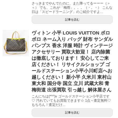
さっきまでやんでたのに、また降ってるーーー（＞
＜） でも、これが「梅雨」。。。（・。・） こんな
日は「スピードラーニング」のご紹介ですよ...
記事を読む
ヴィトン 小平 LOUIS VUITTON ボロ
ボロ ネーム入り バッグ 財布 サンダル
パンプス 香水 洋服 時計 ヴィンテージ
アクセサリー 買取大歓迎！ 店内除菌
は徹底しております！ 安心してご来
店ください！ リサイクルショップ ゴ
ールドステーション小平小川町店へお
越しください！ 新小平 久米川 東村山
東大和 国分寺 国立 立川 武蔵大和 青
梅街道 出張買取 引っ越し 解体屋さん
こんにちは(*^^)v ゴールドステーション小平店です
♡ 汚れていてもお買取できます☆ 1点～査定無料♡
もちろん！査定だけ...
記事を読む