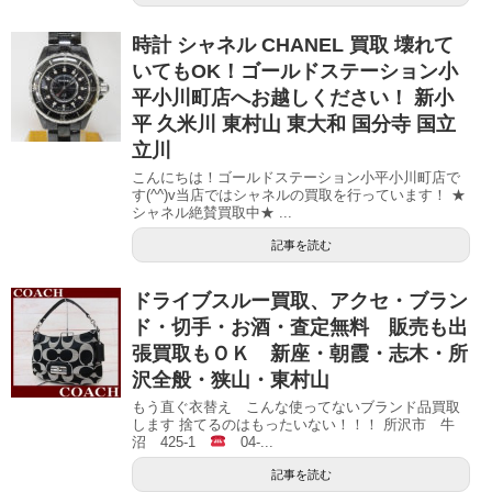
時計 シャネル CHANEL 買取 壊れて
いてもOK！ゴールドステーション小
平小川町店へお越しください！ 新小
平 久米川 東村山 東大和 国分寺 国立
立川
こんにちは！ゴールドステーション小平小川町店で
す(^^)v当店ではシャネルの買取を行っています！ ★
シャネル絶賛買取中★ ...
記事を読む
ドライブスルー買取、アクセ・ブラン
ド・切手・お酒・査定無料 販売も出
張買取もＯＫ 新座・朝霞・志木・所
沢全般・狭山・東村山
もう直ぐ衣替え こんな使ってないブランド品買取
します 捨てるのはもったいない！！！ 所沢市 牛
沼 425-1
04-...
記事を読む