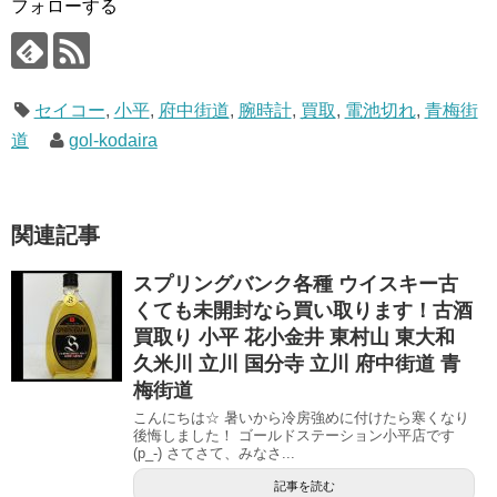
フォローする
セイコー
,
小平
,
府中街道
,
腕時計
,
買取
,
電池切れ
,
青梅街
道
gol-kodaira
関連記事
スプリングバンク各種 ウイスキー古
くても未開封なら買い取ります！古酒
買取り 小平 花小金井 東村山 東大和
久米川 立川 国分寺 立川 府中街道 青
梅街道
こんにちは☆ 暑いから冷房強めに付けたら寒くなり
後悔しました！ ゴールドステーション小平店です
(p_-) さてさて、みなさ...
記事を読む