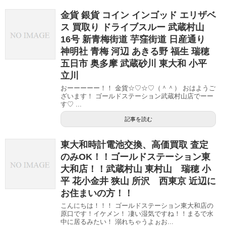
金貨 銀貨 コイン インゴッド エリザベ
ス 買取り ドライブスルー 武蔵村山
16号 新青梅街道 芋窪街道 日産通り
神明社 青梅 河辺 あきる野 福生 瑞穂
五日市 奥多摩 武蔵砂川 東大和 小平
立川
おーーーーー！！ 金貨☆♡☆♡（＾＾） おはようご
ざいます！ ゴールドステーション武蔵村山店でーー
す♡ ...
記事を読む
東大和時計電池交換、高価買取 査定
のみOK！！ゴールドステーション東
大和店！！武蔵村山 東村山 瑞穂 小
平 花小金井 狭山 所沢 西東京 近辺に
お住まいの方！！
こんにちは！！！ ゴールドステーション東大和店の
原口です！イケメン！ 凄い湿気ですね！！まるで水
中に居るみたい！ 溺れちゃうよぉお...