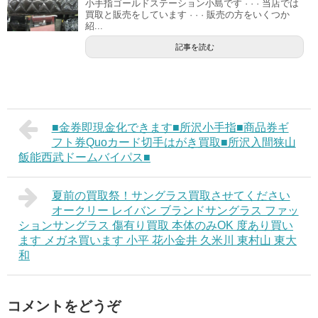
小手指ゴールドステーション小島です · · · 当店では
買取と販売をしています · · · 販売の方をいくつか
紹...
記事を読む
■金券即現金化できます■所沢小手指■商品券ギ
フト券Quoカード切手はがき買取■所沢入間狭山
飯能西武ドームバイパス■
夏前の買取祭！サングラス買取させてください
オークリー レイバン ブランドサングラス ファッ
ションサングラス 傷有り買取 本体のみOK 度あり買い
ます メガネ買います 小平 花小金井 久米川 東村山 東大
和
コメントをどうぞ