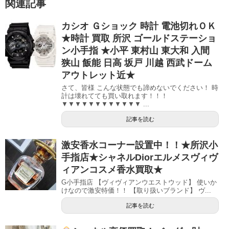
関連記事
カシオ Ｇショック 時計 電池切れＯＫ
★時計 買取 所沢 ゴールドステーショ
ン小手指 ★小平 東村山 東大和 入間
狭山 飯能 日高 坂戸 川越 西武ドーム
アウトレット近★
さて、皆様 こんな状態でも諦めないでください！ 時
計は壊れてても買い取れます！！！
▼▼▼▼▼▼▼▼▼▼▼▼ ...
記事を読む
激安香水コーナー設置中！！★所沢小
手指店★シャネルDiorエルメスヴィヴ
ィアンコスメ香水買取★
G小手指店 【ヴィヴィアンウエストウッド】 使いか
けなので激安特価！！ 【取り扱いブランド】 ヴ...
記事を読む