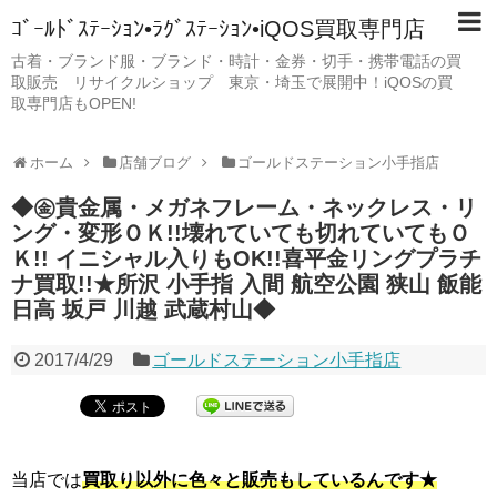
ｺﾞｰﾙﾄﾞｽﾃｰｼｮﾝ•ﾗｸﾞｽﾃｰｼｮﾝ•iQOS買取専門店
古着・ブランド服・ブランド・時計・金券・切手・携帯電話の買
取販売 リサイクルショップ 東京・埼玉で展開中！iQOSの買
取専門店もOPEN!
ホーム
店舗ブログ
ゴールドステーション小手指店
◆㊎貴金属・メガネフレーム・ネックレス・リ
ング・変形ＯＫ!!壊れていても切れていてもＯ
Ｋ!! イニシャル入りもOK!!喜平金リングプラチ
ナ買取!!★所沢 小手指 入間 航空公園 狭山 飯能
日高 坂戸 川越 武蔵村山◆
2017/4/29
ゴールドステーション小手指店
当店では
買取り以外に色々と販売もしているんです★