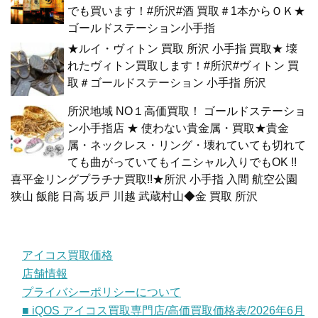
でも買います！#所沢#酒 買取＃1本からＯＫ★
ゴールドステーション小手指
★ルイ・ヴィトン 買取 所沢 小手指 買取★ 壊
れたヴィトン買取します！#所沢#ヴィトン 買
取＃ゴールドステーション 小手指 所沢
所沢地域 NO１高価買取！ ゴールドステーショ
ン小手指店 ★ 使わない貴金属・買取★貴金
属・ネックレス・リング・壊れていても切れて
ても曲がっていてもイニシャル入りでもOK !!
喜平金リングプラチナ買取!!★所沢 小手指 入間 航空公園
狭山 飯能 日高 坂戸 川越 武蔵村山◆金 買取 所沢
アイコス買取価格
店舗情報
プライバシーポリシーについて
■ iQOS アイコス買取専門店/高価買取価格表/2026年6月