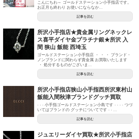
こんにちわ～ ゴールドステーション小手指店です。
お正月も終わり お使いにならなか...
記事を読む
所沢小手指店★貴金属リングネックレ
ス喜平ダイヤ金プラチナ銀★所沢 入
間 狭山 飯能 西埼玉
ゴールドステーション小手指店 ・ ・ ・ ブランド・
ノンブランドに関わらず貴金属 お買取いたします
・ 処分するものがございま...
記事を読む
所沢小手指店狭山小手指西所沢東村山
飯能入間秋津ブランドグッチ買取
· · · 小手指ゴールドステーション小島です · · · · つづ
いてはブランドの グッチについてです · · ...
記事を読む
ジュエリーダイヤ買取★所沢小手指店