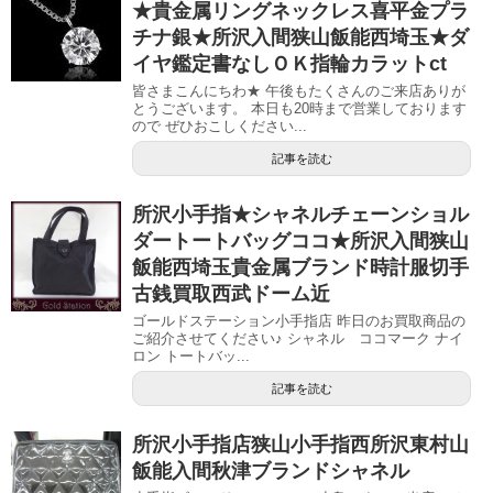
★貴金属リングネックレス喜平金プラ
チナ銀★所沢入間狭山飯能西埼玉★ダ
イヤ鑑定書なしＯＫ指輪カラットct
皆さまこんにちわ★ 午後もたくさんのご来店ありが
とうございます。 本日も20時まで営業しております
ので ぜひおこしください...
記事を読む
所沢小手指★シャネルチェーンショル
ダートートバッグココ★所沢入間狭山
飯能西埼玉貴金属ブランド時計服切手
古銭買取西武ドーム近
ゴールドステーション小手指店 昨日のお買取商品の
ご紹介させてください♪ シャネル ココマーク ナイ
ロン トートバッ...
記事を読む
所沢小手指店狭山小手指西所沢東村山
飯能入間秋津ブランドシャネル