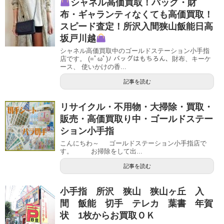
シャネル高価買取！バッグ・財
布・ギャランティなくても高価買取！
スピード査定！所沢入間狭山飯能日高
坂戸川越
シャネル高価買取中のゴールドステーション小手指
店です。 (=ﾟωﾟ)ﾉ バッグはもちろん、財布、キーケ
ース、 使いかけの香...
記事を読む
リサイクル・不用物・大掃除・買取・
販売・高価買取り中・ゴールドステー
ション小手指
こんにちわ～ ゴールドステーション小手指店で
す。 お掃除をして出...
記事を読む
小手指 所沢 狭山 狭山ヶ丘 入
間 飯能 切手 テレカ 葉書 年賀
状 1枚からお買取ＯＫ