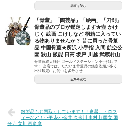
記事を読む
「骨董」「陶芸品」「絵画」「刀剣」
骨董品のプロが鑑定します★壺 かけ
じく 絵画 こけしなど 桐箱に入ってい
る物ありませんか？ 昔に買った骨董
品 中国骨董★所沢 小手指 入間 航空公
園 狭山 飯能 日高 坂戸 川越 武蔵村山
骨董買取大好評 ゴールドステーション小手指店で
す！ 当店では、ただいま骨董品の鑑定依頼が多く、
出張鑑定にお伺いを多数させ...
記事を読む
銀製品もお買取りしています！！食器、トロフ
ィーなど！小平 花小金井 久米川 東村山 国立 国
分寺 立川 西多摩