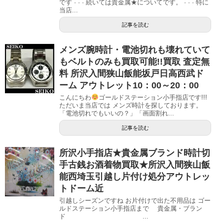
です · · · 続いては貴金属★についてです。 · · · 特に
当店...
記事を読む
メンズ腕時計・電池切れも壊れていて
もベルトのみも買取可能!!買取 査定無
料 所沢入間狭山飯能坂戸日高西武ド
ーム アウトレット10：00～20：00
こんにちわ
ゴールドステーション小手指店です!!!
ただいま当店では メンズ時計を探しております。
「電池切れでもいいの？」「画面割れ...
記事を読む
所沢小手指店★貴金属ブランド時計切
手古銭お酒着物買取★所沢入間狭山飯
能西埼玉引越し片付け処分アウトレッ
トドーム近
引越しシーズンですね お片付けで出た不用品は ゴー
ルドステーション小手指店まで 貴金属・ブラン
ド ...