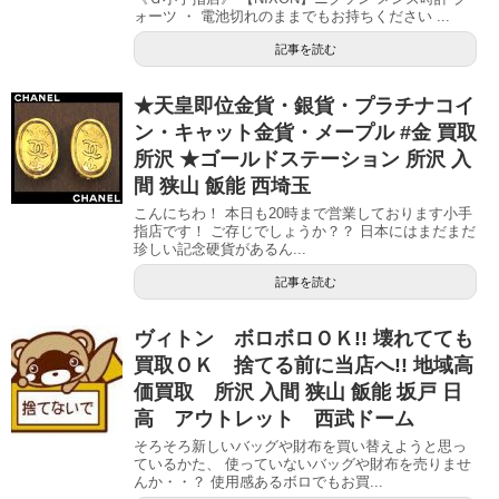
ォーツ ・ 電池切れのままでもお持ちください ...
記事を読む
★天皇即位金貨・銀貨・プラチナコイ
ン・キャット金貨・メープル #金 買取
所沢 ★ゴールドステーション 所沢 入
間 狭山 飯能 西埼玉
こんにちわ！ 本日も20時まで営業しております小手
指店です！ ご存じでしょうか？？ 日本にはまだまだ
珍しい記念硬貨があるん...
記事を読む
ヴィトン ボロボロＯＫ!! 壊れてても
買取ＯＫ 捨てる前に当店へ!! 地域高
価買取 所沢 入間 狭山 飯能 坂戸 日
高 アウトレット 西武ドーム
そろそろ新しいバッグや財布を買い替えようと思っ
ているかた、 使っていないバッグや財布を売りませ
んか・・？ 使用感あるボロでもお買...