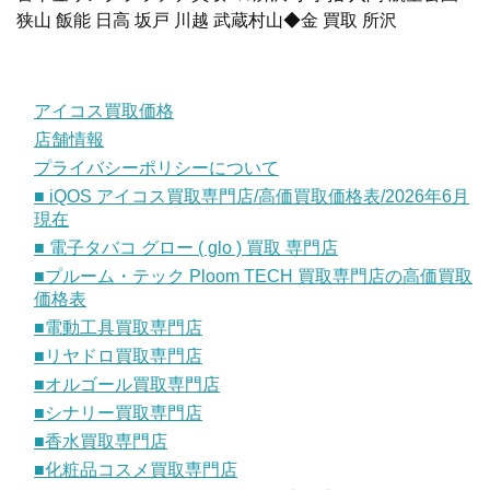
狭山 飯能 日高 坂戸 川越 武蔵村山◆金 買取 所沢
アイコス買取価格
店舗情報
プライバシーポリシーについて
■ iQOS アイコス買取専門店/高価買取価格表/2026年6月
現在
■ 電子タバコ グロー ( glo ) 買取 専門店
■プルーム・テック Ploom TECH 買取専門店の高価買取
価格表
■電動工具買取専門店
■リヤドロ買取専門店
■オルゴール買取専門店
■シナリー買取専門店
■香水買取専門店
■化粧品コスメ買取専門店