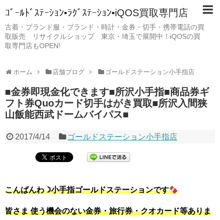
ｺﾞｰﾙﾄﾞｽﾃｰｼｮﾝ•ﾗｸﾞｽﾃｰｼｮﾝ•iQOS買取専門店
古着・ブランド服・ブランド・時計・金券・切手・携帯電話の買
取販売 リサイクルショップ 東京・埼玉で展開中！iQOSの買
取専門店もOPEN!
ホーム
店舗ブログ
ゴールドステーション小手指店
■金券即現金化できます■所沢小手指■商品券ギ
フト券Quoカード切手はがき買取■所沢入間狭
山飯能西武ドームバイパス■
2017/4/14
ゴールドステーション小手指店
こんばんわ☽小手指ゴールドステーションです
皆さま 使う機会のない金券・旅行券・クオカード等ありま