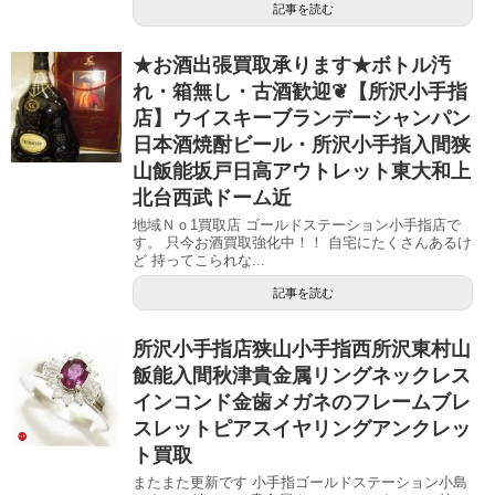
記事を読む
★お酒出張買取承ります★ボトル汚
れ・箱無し・古酒歓迎❦【所沢小手指
店】ウイスキーブランデーシャンパン
日本酒焼酎ビール・所沢小手指入間狭
山飯能坂戸日高アウトレット東大和上
北台西武ドーム近
地域Ｎｏ1買取店 ゴールドステーション小手指店で
す。 只今お酒買取強化中！！ 自宅にたくさんあるけ
ど 持ってこられな...
記事を読む
所沢小手指店狭山小手指西所沢東村山
飯能入間秋津貴金属リングネックレス
インコンド金歯メガネのフレームブレ
スレットピアスイヤリングアンクレッ
ト買取
またまた更新です 小手指ゴールドステーション小島