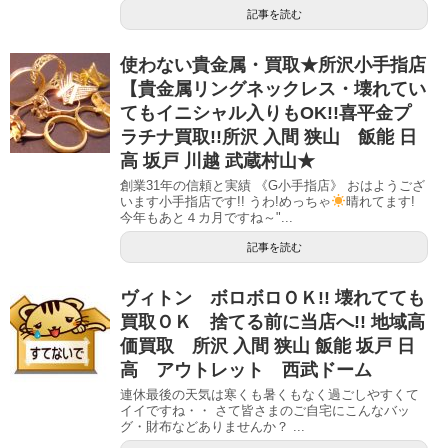
記事を読む
使わない貴金属・買取★所沢小手指店
【貴金属リングネックレス・壊れてい
てもイニシャル入りもOK!!喜平金プ
ラチナ買取!!所沢 入間 狭山 飯能 日
高 坂戸 川越 武蔵村山★
創業31年の信頼と実績 《G小手指店》 おはようござ
います小手指店です!! うわ!めっちゃ
晴れてます!
今年もあと４カ月ですね～"...
記事を読む
ヴィトン ボロボロＯＫ!! 壊れてても
買取ＯＫ 捨てる前に当店へ!! 地域高
価買取 所沢 入間 狭山 飯能 坂戸 日
高 アウトレット 西武ドーム
連休最後の天気は寒くも暑くもなく過ごしやすくて
イイですね・・ さて皆さまのご自宅にこんなバッ
グ・財布などありませんか？ ...