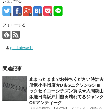
シェアする
0
0
フォローする
gol-kotesashi
関連記事
止まったままでお持ちください時計★
所沢小手指店★D＆GニクソンGショ
ックセイコーシチズン買取★入間狭山
飯能日高坂戸川越★壊れてるジャンク
OKアンティーク
《Ｇ小手指店》 【NIXON】ニクソン メンズ時計 ク