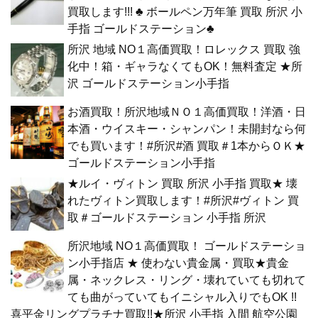
買取します!!! ♣ ボールペン万年筆 買取 所沢 小
手指 ゴールドステーション♣
所沢 地域 NO１高価買取！ロレックス 買取 強
化中！箱・ギャラなくてもOK！無料査定 ★所
沢 ゴールドステーション小手指
お酒買取！所沢地域ＮＯ１高価買取！洋酒・日
本酒・ウイスキー・シャンパン！未開封なら何
でも買います！#所沢#酒 買取＃1本からＯＫ★
ゴールドステーション小手指
★ルイ・ヴィトン 買取 所沢 小手指 買取★ 壊
れたヴィトン買取します！#所沢#ヴィトン 買
取＃ゴールドステーション 小手指 所沢
所沢地域 NO１高価買取！ ゴールドステーショ
ン小手指店 ★ 使わない貴金属・買取★貴金
属・ネックレス・リング・壊れていても切れて
ても曲がっていてもイニシャル入りでもOK !!
喜平金リングプラチナ買取!!★所沢 小手指 入間 航空公園