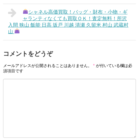
シャネル高価買取！バッグ・財布・小物・ギ
ャランティなくても買取ＯＫ！査定無料！所沢
入間 狭山 飯能 日高 坂戸 川越 清瀬 久留米 村山 武蔵村
山
コメントをどうぞ
メールアドレスが公開されることはありません。
*
が付いている欄は必
須項目です