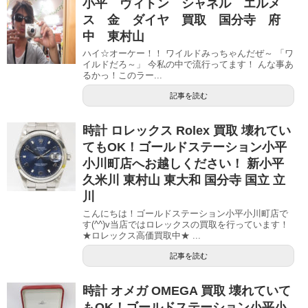
小平 ヴィトン シャネル エルメ
ス 金 ダイヤ 買取 国分寺 府
中 東村山
ハイ☆オーケー！！ ワイルドみっちゃんだぜ～ 「ワ
イルドだろ～」 今私の中で流行ってます！ んな事あ
るかっ！このラー...
記事を読む
時計 ロレックス Rolex 買取 壊れてい
てもOK！ゴールドステーション小平
小川町店へお越しください！ 新小平
久米川 東村山 東大和 国分寺 国立 立
川
こんにちは！ゴールドステーション小平小川町店で
す(^^)v当店ではロレックスの買取を行っています！
★ロレックス高価買取中★ ...
記事を読む
時計 オメガ OMEGA 買取 壊れていて
もOK！ゴールドステーション小平小