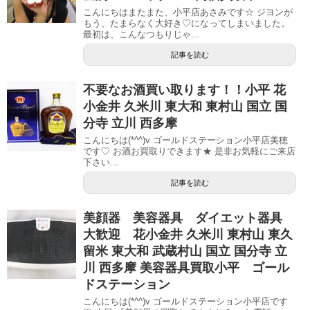
こんにちはまたまた、小平店あさみです☆ ジヨンが
もう、たまらなく大好き♡になってしまいました。
最初は、こんなつもりじゃ...
記事を読む
不要なお酒買い取ります！！小平 花
小金井 久米川 東大和 東村山 国立 国
分寺 立川 西多摩
こんにちは(*^^)v ゴールドステーション小平店美穂
です♡ お酒お買取りできます★ 是非お気軽にご来店
下さい...
記事を読む
美顔器 美容器具 ダイエット器具
大歓迎 花小金井 久米川 東村山 東久
留米 東大和 武蔵村山 国立 国分寺 立
川 西多摩 美容器具買取小平 ゴール
ドステーション
こんにちは(*^^)v ゴールドステーション小平店です