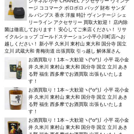
シャネル 小平 CHANEL アクセサリー ヴィンテ
ージ ココマーク ボロボロ バッグ 財布 サンダ
ル パンプス 香水 洋服 時計 ヴィンテージ シェ
リーライン アクセサリー 買取大歓迎！ 店内除
菌は徹底しております！ 安心してご来店ください！ リサ
イクルショップ ゴールドステーション小平小川町店へお
越しください！ 新小平 久米川 東村山 東大和 国分寺 国立
立川 武蔵大和 青梅街道 出張買取 引っ越し 解体屋さん
お酒買取り！1本～大歓迎ヽ(^o^)丿小平 花小金
井 久米川 東村山 東大和 国分寺 国立 立川 あき
る野 福生 西多摩でお酒買取 出張もいたしま
す！
お酒買取り！1本～大歓迎ヽ(^o^)丿小平 花小金
井 久米川 東村山 東大和 国分寺 国立 立川 あき
る野 福生 西多摩でお酒買取 出張もいたしま
す！
お酒買取り！1本～大歓迎ヽ(^o^)丿小平 花小金
井 久米川 東村山 東大和 国分寺 国立 立川 あき