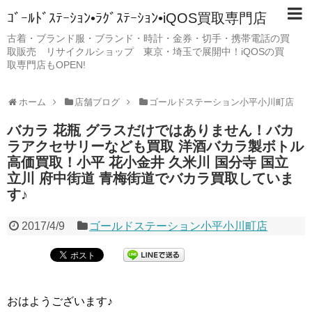
ｺﾞｰﾙﾄﾞｽﾃｰｼｮﾝ•ﾗｸﾞｽﾃｰｼｮﾝ•iQOS買取専門店
古着・ブランド服・ブランド・時計・金券・切手・携帯電話の買
取販売 リサイクルショップ 東京・埼玉で展開中！iQOSの買
取専門店もOPEN!
ホーム
店舗ブログ
ゴールドステーション小平小川町店
バカラ 花瓶 グラスだけではありません！バカ
ラアクセサリーなども買取 洋酒バカラ製ボトル
高価買取！小平 花小金井 久米川 国分寺 国立
立川 府中街道 青梅街道でバカラ買取していま
す♪
2017/4/9
ゴールドステーション小平小川町店
おはようございます♪