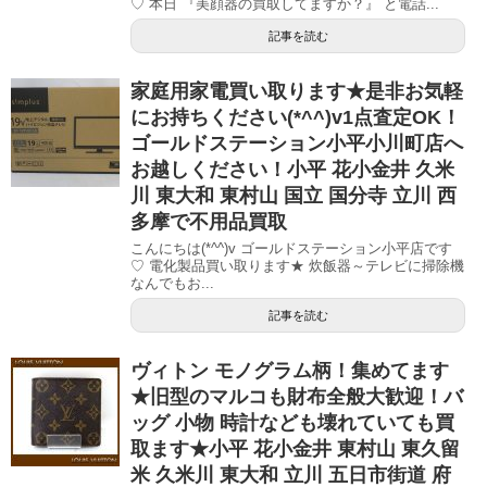
♡ 本日 『美顔器の買取してますか？』 と電話...
記事を読む
家庭用家電買い取ります★是非お気軽
にお持ちください(*^^)v1点査定OK！
ゴールドステーション小平小川町店へ
お越しください！小平 花小金井 久米
川 東大和 東村山 国立 国分寺 立川 西
多摩で不用品買取
こんにちは(*^^)v ゴールドステーション小平店です
♡ 電化製品買い取ります★ 炊飯器～テレビに掃除機
なんでもお...
記事を読む
ヴィトン モノグラム柄！集めてます
★旧型のマルコも財布全般大歓迎！バ
ッグ 小物 時計なども壊れていても買
取ます★小平 花小金井 東村山 東久留
米 久米川 東大和 立川 五日市街道 府