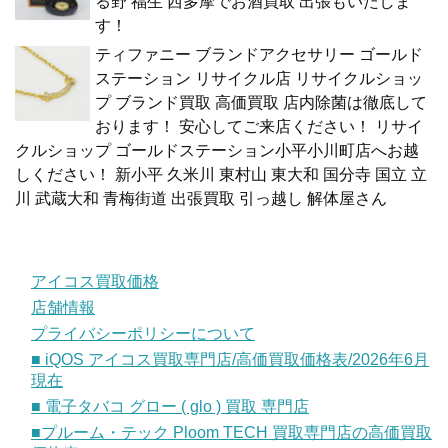
る野 福生 西多摩でお酒買取 出張もいたしま
す！
ティファニー ブランドアクセサリー ゴールド
ステーション リサイクル店 リサイクルショッ
プ ブランド買取 高価買取 店内除菌は徹底して
おります！ 安心してご来店ください！ リサイ
クルショップ ゴールドステーション小平小川町店へお越
しください！ 新小平 久米川 東村山 東大和 国分寺 国立 立
川 武蔵大和 青梅街道 出張買取 引っ越し 解体屋さん
アイコス買取価格
店舗情報
プライバシーポリシーについて
■ iQOS アイコス買取専門店/高価買取価格表/2026年6月
現在
■ 電子タバコ グロー ( glo ) 買取 専門店
■プルーム・テック Ploom TECH 買取専門店の高価買取