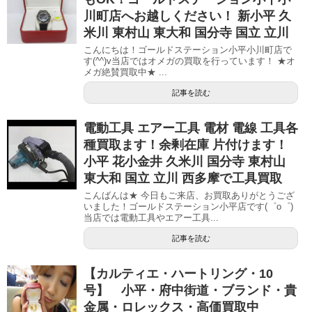
川町店へお越しください！ 新小平 久
米川 東村山 東大和 国分寺 国立 立川
こんにちは！ゴールドステーション小平小川町店で
す(^^)v当店ではオメガの買取を行っています！ ★オ
メガ絶賛買取中★ ...
記事を読む
電動工具 エアー工具 電材 電線 工具各
種買取ます！余剰在庫 片付けます！
小平 花小金井 久米川 国分寺 東村山
東大和 国立 立川 西多摩で工具買取
こんばんは★ 今日もご来店、お買取ありがとうござ
いました！ゴールドステーション小平店です(゜o゜)
当店では電動工具やエアー工具...
記事を読む
【カルティエ・ハートリング・10
号】 小平・府中街道・ブランド・貴
金属・ロレックス・高価買取中