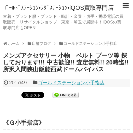
ｺﾞｰﾙﾄﾞｽﾃｰｼｮﾝ•ﾗｸﾞｽﾃｰｼｮﾝ•iQOS買取専門店
古着・ブランド服・ブランド・時計・金券・切手・携帯電話の買
取販売 リサイクルショップ 東京・埼玉で展開中！iQOSの買
取専門店もOPEN!
ホーム
店舗ブログ
ゴールドステーション小手指店
メンズアクセサリー 小物 ベルト ブーツ等 探
しております!!! 中古歓迎!! 査定無料!! 20時迄!!
所沢入間狭山飯能西武ドームバイパス
2017/4/7
ゴールドステーション小手指店
《Ｇ小手指店》