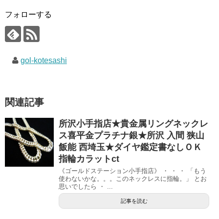
フォローする
gol-kotesashi
関連記事
所沢小手指店★貴金属リングネックレ
ス喜平金プラチナ銀★所沢 入間 狭山
飯能 西埼玉★ダイヤ鑑定書なしＯＫ
指輪カラットct
《ゴールドステーション小手指店》 ・ ・ ・ 「もう
使わないかな。。。このネックレスに指輪。」 とお
思いでしたら ・ ...
記事を読む