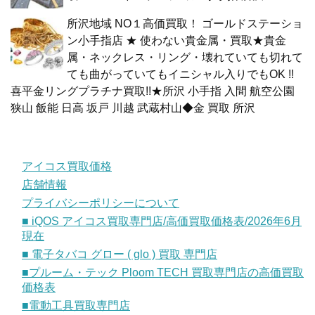
所沢地域 NO１高価買取！ ゴールドステーショ
ン小手指店 ★ 使わない貴金属・買取★貴金
属・ネックレス・リング・壊れていても切れて
ても曲がっていてもイニシャル入りでもOK !!
喜平金リングプラチナ買取!!★所沢 小手指 入間 航空公園
狭山 飯能 日高 坂戸 川越 武蔵村山◆金 買取 所沢
アイコス買取価格
店舗情報
プライバシーポリシーについて
■ iQOS アイコス買取専門店/高価買取価格表/2026年6月
現在
■ 電子タバコ グロー ( glo ) 買取 専門店
■プルーム・テック Ploom TECH 買取専門店の高価買取
価格表
■電動工具買取専門店