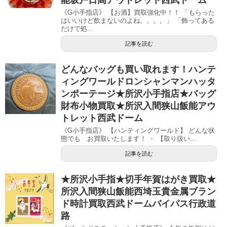
《G小手指店》 【お酒】買取強化中！！ 「もらった
はいいけど飲まないのよね。。。。」 「飾ってある
だけで処...
記事を読む
どんなバッグも買い取れます！ハンテ
ィングワールドロンシャンマンハッタ
ンポーテージ★所沢小手指店★バッグ
財布小物買取★所沢入間狭山飯能アウ
トレット西武ドーム
《G小手指店》 【ハンティングワールド】 どんな状
態でも お買取いたします！ ・ 【取り扱い...
記事を読む
★所沢小手指★切手年賀はがき買取★
所沢入間狭山飯能西埼玉貴金属ブラン
ド時計買取西武ドームバイパス行政道
路