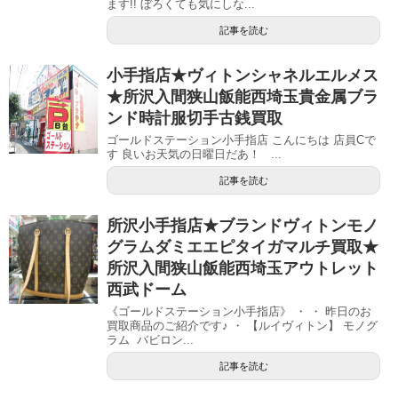
ます!! ぼろくても気にしな...
記事を読む
小手指店★ヴィトンシャネルエルメス
★所沢入間狭山飯能西埼玉貴金属ブラ
ンド時計服切手古銭買取
ゴールドステーション小手指店 こんにちは 店員Cで
す 良いお天気の日曜日だあ！ ...
記事を読む
所沢小手指店★ブランドヴィトンモノ
グラムダミエエピタイガマルチ買取★
所沢入間狭山飯能西埼玉アウトレット
西武ドーム
《ゴールドステーション小手指店》 ・ ・ 昨日のお
買取商品のご紹介です♪ ・ 【ルイヴィトン】 モノグ
ラム バビロン...
記事を読む