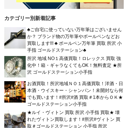
カテゴリー別新着記事
♣ご自宅に使っていない万年筆はございません
か？ ブランド物の万年筆やボールペンなどお
買取します!!! ♣ ボールペン万年筆 買取 所沢 小
手指 ゴールドステーション♣
所沢 地域 NO１高価買取！ロレックス 買取 強
化中！箱・ギャラなくてもOK！無料査定 ★所
沢 ゴールドステーション小手指
お酒買取！所沢地域ＮＯ１高価買取！洋酒・日
本酒・ウイスキー・シャンパン！未開封なら何
でも買います！#所沢#酒 買取＃1本からＯＫ★
ゴールドステーション小手指
★ルイ・ヴィトン 買取 所沢 小手指 買取★ 壊
れたヴィトン買取します！#所沢#ヴィトン 買
取＃ゴールドステーション 小手指 所沢