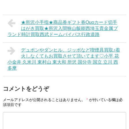
★所沢小手指★商品券ギフト券Quoカード切手
はがき買取★所沢入間狭山飯能西埼玉貴金属ブ
ランド時計買取西武ドームバイパス行政道路
デュポンやダンヒル、ジッポなど喫煙具買取♪着
火しなくてもお買取させて頂いてます♡小平 花
小金井 久米川 東村山 東大和 所沢 国分寺 国立 立川 西
多摩
コメントをどうぞ
メールアドレスが公開されることはありません。
*
が付いている欄は必
須項目です