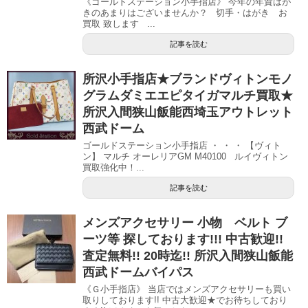
《ゴールドステーション小手指店》 今年の年賀はが
きのあまりはございませんか？ 切手・はがき お
買取 致します ...
記事を読む
所沢小手指店★ブランドヴィトンモノ
グラムダミエエピタイガマルチ買取★
所沢入間狭山飯能西埼玉アウトレット
西武ドーム
ゴールドステーション小手指店 ・ ・ ・ 【ヴィト
ン】 マルチ オーレリアGM M40100 ルイヴィトン
買取強化中！...
記事を読む
メンズアクセサリー 小物 ベルト ブ
ーツ等 探しております!!! 中古歓迎!!
査定無料!! 20時迄!! 所沢入間狭山飯能
西武ドームバイパス
《Ｇ小手指店》 当店ではメンズアクセサリーも買い
取りしております!! 中古大歓迎★でお待ちしており