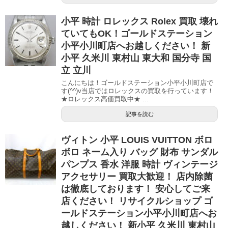
小平 時計 ロレックス Rolex 買取 壊れ
ていてもOK！ゴールドステーション
小平小川町店へお越しください！ 新
小平 久米川 東村山 東大和 国分寺 国
立 立川
こんにちは！ゴールドステーション小平小川町店で
す(^^)v当店ではロレックスの買取を行っています！
★ロレックス高価買取中★ ...
記事を読む
ヴィトン 小平 LOUIS VUITTON ボロ
ボロ ネーム入り バッグ 財布 サンダル
パンプス 香水 洋服 時計 ヴィンテージ
アクセサリー 買取大歓迎！ 店内除菌
は徹底しております！ 安心してご来
店ください！ リサイクルショップ ゴ
ールドステーション小平小川町店へお
越しください！ 新小平 久米川 東村山