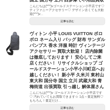
こんにちは(*^^)vゴールドステーション小平店です♡
ティファニーアクセサリー♡ デザイン古くても大歓
迎(*^^)v...
記事を読む
ヴィトン 小平 LOUIS VUITTON ボロ
ボロ ネーム入り バッグ 財布 サンダル
パンプス 香水 洋服 時計 ヴィンテージ
アクセサリー 買取大歓迎！ 店内除菌
は徹底しております！ 安心してご来
店ください！ リサイクルショップ ゴ
ールドステーション小平小川町店へお
越しください！ 新小平 久米川 東村山
東大和 国分寺 国立 立川 武蔵大和 青
梅街道 出張買取 引っ越し 解体屋さん
こんにちは(*^^)v ゴールドステーション小平店です
♡ 汚れていてもお買取できます☆ 1点～査定無料♡
もちろん！査定だけ...
記事を読む