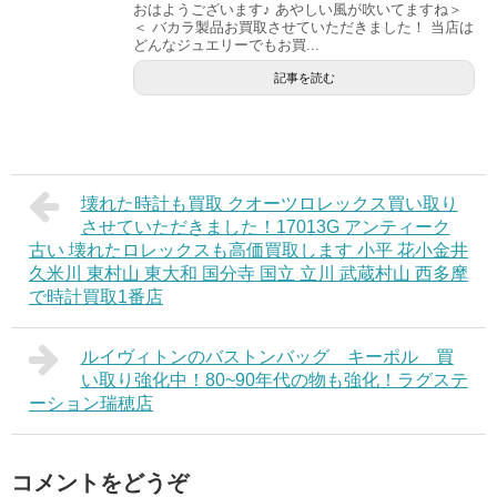
おはようございます♪ あやしい風が吹いてますね＞
＜ バカラ製品お買取させていただきました！ 当店は
どんなジュエリーでもお買...
記事を読む
壊れた時計も買取 クオーツロレックス買い取り
させていただきました！17013G アンティーク
古い 壊れたロレックスも高価買取します 小平 花小金井
久米川 東村山 東大和 国分寺 国立 立川 武蔵村山 西多摩
で時計買取1番店
ルイヴィトンのバストンバッグ キーポル 買
い取り強化中！80~90年代の物も強化！ラグステ
ーション瑞穂店
コメントをどうぞ