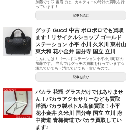
加藤です♡ 当店では、カルティエの時計の買取を行
っています！ ...
記事を読む
グッチ Gucci 中古 ボロボロでも買取
ます！リサイクルショップ ゴールド
ステーション 小平 小川 久米川 東村山
東大和 花小金井 国分寺 国立 立川
こんにちは！ゴールドステーション小平小川町店の
加藤です。 当店ではグッチの買取を行っています☆
壊れていても・汚れていても・古いもので...
記事を読む
バカラ 花瓶 グラスだけではありませ
ん！バカラアクセサリーなども買取
洋酒バカラ製ボトル高価買取！小平
花小金井 久米川 国分寺 国立 立川 府
中街道 青梅街道でバカラ買取してい
ます♪