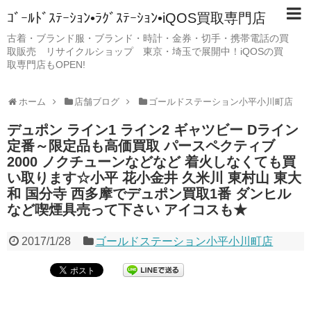
ｺﾞｰﾙﾄﾞｽﾃｰｼｮﾝ•ﾗｸﾞｽﾃｰｼｮﾝ•iQOS買取専門店
古着・ブランド服・ブランド・時計・金券・切手・携帯電話の買
取販売 リサイクルショップ 東京・埼玉で展開中！iQOSの買
取専門店もOPEN!
ホーム
店舗ブログ
ゴールドステーション小平小川町店
デュポン ライン1 ライン2 ギャツビー Dライン
定番～限定品も高価買取 パースペクティブ
2000 ノクチューンなどなど 着火しなくても買
い取ります☆小平 花小金井 久米川 東村山 東大
和 国分寺 西多摩でデュポン買取1番 ダンヒル
など喫煙具売って下さい アイコスも★
2017/1/28
ゴールドステーション小平小川町店