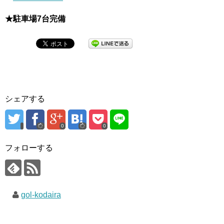
★駐車場7台完備
シェアする
0
0
フォローする
gol-kodaira