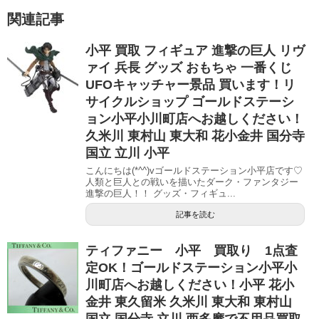
関連記事
小平 買取 フィギュア 進撃の巨人 リヴ
ァイ 兵長 グッズ おもちゃ 一番くじ
UFOキャッチャー景品 買います！リ
サイクルショップ ゴールドステーシ
ョン小平小川町店へお越しください！
久米川 東村山 東大和 花小金井 国分寺
国立 立川 小平
こんにちは(*^^)vゴールドステーション小平店です♡
人類と巨人との戦いを描いたダーク・ファンタジー
進撃の巨人！！ グッズ・フィギュ...
記事を読む
ティファニー 小平 買取り 1点査
定OK！ゴールドステーション小平小
川町店へお越しください！小平 花小
金井 東久留米 久米川 東大和 東村山
国立 国分寺 立川 西多摩で不用品買取