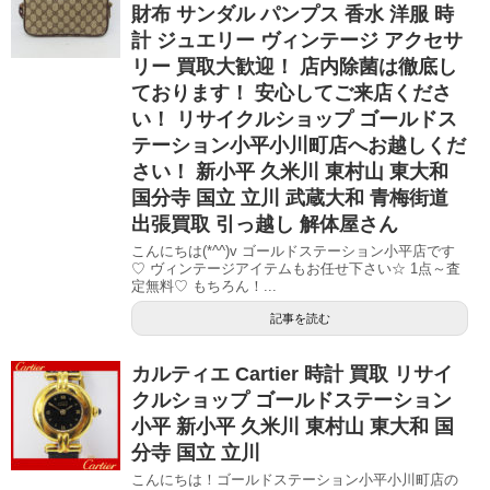
財布 サンダル パンプス 香水 洋服 時
計 ジュエリー ヴィンテージ アクセサ
リー 買取大歓迎！ 店内除菌は徹底し
ております！ 安心してご来店くださ
い！ リサイクルショップ ゴールドス
テーション小平小川町店へお越しくだ
さい！ 新小平 久米川 東村山 東大和
国分寺 国立 立川 武蔵大和 青梅街道
出張買取 引っ越し 解体屋さん
こんにちは(*^^)v ゴールドステーション小平店です
♡ ヴィンテージアイテムもお任せ下さい☆ 1点～査
定無料♡ もちろん！...
記事を読む
カルティエ Cartier 時計 買取 リサイ
クルショップ ゴールドステーション
小平 新小平 久米川 東村山 東大和 国
分寺 国立 立川
こんにちは！ゴールドステーション小平小川町店の