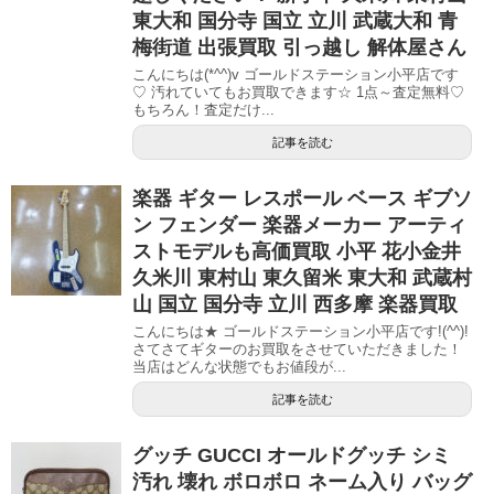
東大和 国分寺 国立 立川 武蔵大和 青
梅街道 出張買取 引っ越し 解体屋さん
こんにちは(*^^)v ゴールドステーション小平店です
♡ 汚れていてもお買取できます☆ 1点～査定無料♡
もちろん！査定だけ...
記事を読む
楽器 ギター レスポール ベース ギブソ
ン フェンダー 楽器メーカー アーティ
ストモデルも高価買取 小平 花小金井
久米川 東村山 東久留米 東大和 武蔵村
山 国立 国分寺 立川 西多摩 楽器買取
こんにちは★ ゴールドステーション小平店です!(^^)!
さてさてギターのお買取をさせていただきました！
当店はどんな状態でもお値段が...
記事を読む
グッチ GUCCI オールドグッチ シミ
汚れ 壊れ ボロボロ ネーム入り バッグ