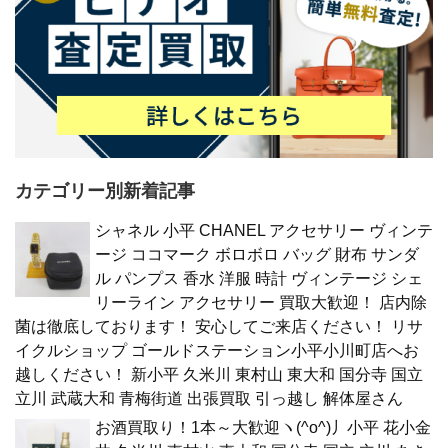
カテゴリー別新着記事
シャネル 小平 CHANEL アクセサリー ヴィンテ
ージ ココマーク ボロボロ バッグ 財布 サンダ
ル パンプス 香水 洋服 時計 ヴィンテージ シェ
リーライン アクセサリー 買取大歓迎！ 店内除
菌は徹底しております！ 安心してご来店ください！ リサ
イクルショップ ゴールドステーション小平小川町店へお
越しください！ 新小平 久米川 東村山 東大和 国分寺 国立
立川 武蔵大和 青梅街道 出張買取 引っ越し 解体屋さん
お酒買取り！1本～大歓迎ヽ(^o^)丿小平 花小金