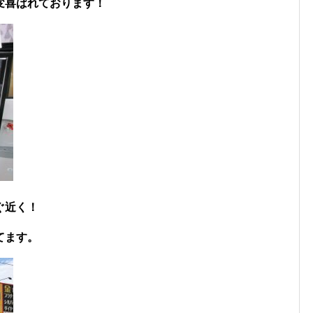
変喜ばれております！
ぐ近く！
てます。