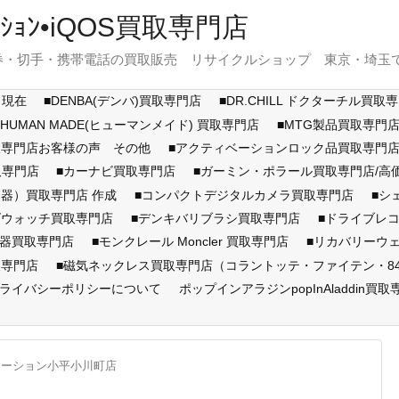
ｽﾃｰｼｮﾝ•iQOS買取専門店
・切手・携帯電話の買取販売 リサイクルショップ 東京・埼玉で展開
月現在
■DENBA(デンバ)買取専門店
■DR.CHILL ドクターチル買取
■HUMAN MADE(ヒューマンメイド) 買取専門店
■MTG製品買取専門
取専門店お客様の声 その他
■アクティベーションロック品買取専
取専門店
■カーナビ買取専門店
■ガーミン・ポラール買取専門店/
器）買取専門店 作成
■コンパクトデジタルカメラ買取専門店
■シ
ズウォッチ買取専門店
■デンキバリブラシ買取専門店
■ドライブレ
顔器買取専門店
■モンクレール Moncler 買取専門店
■リカバリーウ
取専門店
■磁気ネックレス買取専門店（コラントッテ・ファイテン・846Y
ライバシーポリシーについて
ポップインアラジンpopInAladdin買取
テーション小平小川町店