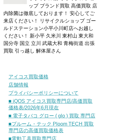
ップ ブランド買取 高価買取 店
内除菌は徹底しております！ 安心してご
来店ください！ リサイクルショップ ゴー
ルドステーション小平小川町店へお越し
ください！ 新小平 久米川 東村山 東大和
国分寺 国立 立川 武蔵大和 青梅街道 出張
買取 引っ越し 解体屋さん
アイコス買取価格
店舗情報
プライバシーポリシーについて
■ iQOS アイコス買取専門店/高価買取
価格表/2026年6月現在
■ 電子タバコ グロー ( glo ) 買取 専門店
■プルーム・テック Ploom TECH 買取
専門店の高価買取価格表
■電動工具買取専門店