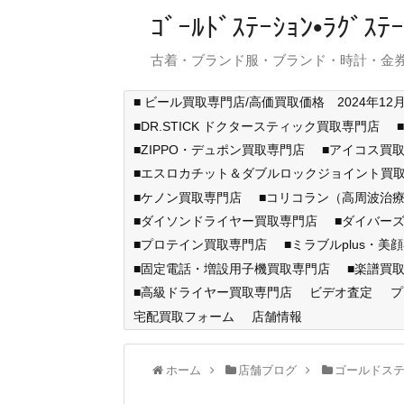
ｺﾞｰﾙﾄﾞｽﾃｰｼｮﾝ•ﾗｸﾞ
古着・ブランド服・ブランド・時計・金券
■ ビール買取専門店/高価買取価格 2024年12
■DR.STICK ドクタースティック買取専門店
■ZIPPO・デュポン買取専門店
■アイコス買
■エスロカチット＆ダブルロックジョイント買
■ケノン買取専門店
■コリコラン（高周波治療
■ダイソンドライヤー買取専門店
■ダイバー
■プロテイン買取専門店
■ミラブルplus・美
■固定電話・増設用子機買取専門店
■楽譜買
■高級ドライヤー買取専門店
ビデオ査定
プ
宅配買取フォーム
店舗情報
ホーム
店舗ブログ
ゴールドス