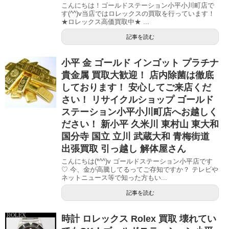
こんにちは！ゴールドステーション小平小川町店で
す(^^)v当店ではロレックスの買取を行っています！
★ロレックス高価買取中★ ...
記事を読む
小平 金 ゴールド インゴット プラチナ
貴金属 買取大歓迎！ 店内除菌は徹底
しております！ 安心してご来店くだ
さい！ リサイクルショップ ゴールド
ステーション小平小川町店へお越しく
ださい！ 新小平 久米川 東村山 東大和
国分寺 国立 立川 武蔵大和 青梅街道
出張買取 引っ越し 解体屋さん
こんにちは(*^^)v ゴールドステーション小平店です
♡ 今、金が高騰してるってご存知ですか？ テレビや
ネットニュース等で知った方もい...
記事を読む
時計 ロレックス Rolex 買取 壊れてい