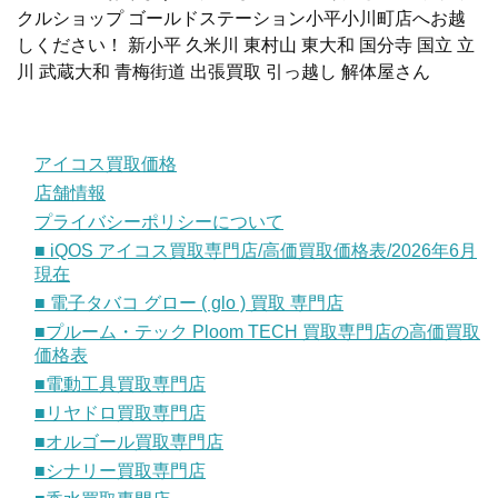
クルショップ ゴールドステーション小平小川町店へお越
しください！ 新小平 久米川 東村山 東大和 国分寺 国立 立
川 武蔵大和 青梅街道 出張買取 引っ越し 解体屋さん
アイコス買取価格
店舗情報
プライバシーポリシーについて
■ iQOS アイコス買取専門店/高価買取価格表/2026年6月
現在
■ 電子タバコ グロー ( glo ) 買取 専門店
■プルーム・テック Ploom TECH 買取専門店の高価買取
価格表
■電動工具買取専門店
■リヤドロ買取専門店
■オルゴール買取専門店
■シナリー買取専門店