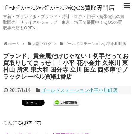
ｺﾞｰﾙﾄﾞｽﾃｰｼｮﾝ•ﾗｸﾞｽﾃｰｼｮﾝ•iQOS買取専門店
古着・ブランド服・ブランド・時計・金券・切手・携帯電話の買
取販売 リサイクルショップ 東京・埼玉で展開中！iQOSの買
取専門店もOPEN!
ホーム
店舗ブログ
ゴールドステーション小平小川町店
ブランド、貴金属だけじゃない！切手だってお
買取りしてまっせ！！小平 花小金井 久米川 東
村山 所沢 東大和 国分寺 立川 国立 西多摩でブ
ラックレーベル買取1番店
2017/1/14
ゴールドステーション小平小川町店
こんにちは(#^.^#)