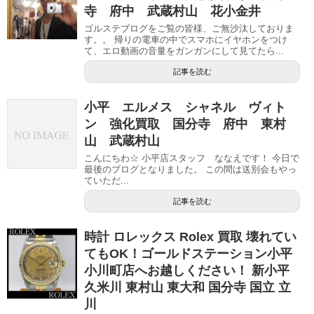
寺 府中 武蔵村山 花小金井
ゴルステブログをご覧の皆様、ご無沙汰しておりま
す。。 帰りの電車の中でスマホにイヤホンをつけ
て、エロ動画の音量をガンガンにして見てたら...
記事を読む
小平 エルメス シャネル ヴィト
ン 強化買取 国分寺 府中 東村
山 武蔵村山
こんにちわ☆ 小平店スタッフ ななえです！ 今日で
最後のブログとなりました。 この間は送別会もやっ
ていただ...
記事を読む
時計 ロレックス Rolex 買取 壊れてい
てもOK！ゴールドステーション小平
小川町店へお越しください！ 新小平
久米川 東村山 東大和 国分寺 国立 立
川