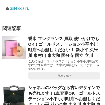
gol-kodaira
関連記事
香水 フレグランス 買取 使いかけでも
OK！ゴールドステーション小平小川
町店へお越しください！ 新小平 久米
川 東村山 東大和 国分寺 国立 立川
こんにちは！ゴールドステーション小平小川町店で
す(*^_^*) 当店では、香水の買取を行っています！ ★
匂いに飽きてし...
記事を読む
シャネルのバッグなら古いデザインで
も売れます！1点査定OK！ゴールドス
テーション小平小川町店へお越しくだ
さい！小平 花小金井 久米川 東大和 東