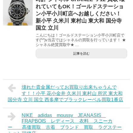
れていてもOK！ゴールドステーショ
ン小平小川町店へお越しください！
新小平 久米川 東村山 東大和 国分寺
国立 立川
こんにちは！ゴールドステーション小平小川町店で
す(^^)v当店ではシャネルの買取を行っています！ ★
シャネル絶賛買取中★ ...
記事を読む
壊れた貴金属だってお買取り出来ちゃうんで
す！！小平 花小金井 久米川 東村山 所沢 東大和
国分寺 立川 国立 西多摩でブラックレーベル買取1番店
NIKE adidas moussy JEANASIS
FRAPBOIS レディース 衣料 スニーカ
ー 高価買取 古着 ブランド 買取 ラグステー