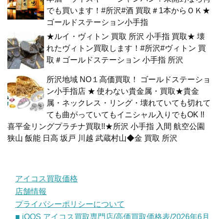
でも買います！#所沢#酒 買取＃1本からＯＫ★
ゴールドステーション小手指
★ルイ・ヴィトン 買取 所沢 小手指 買取★ 壊
れたヴィトン買取します！#所沢#ヴィトン 買
取＃ゴールドステーション 小手指 所沢
所沢地域 NO１高価買取！ ゴールドステーショ
ン小手指店 ★ 使わない貴金属・買取★貴金
属・ネックレス・リング・壊れていても切れて
ても曲がっていてもイニシャル入りでもOK !!
喜平金リングプラチナ買取!!★所沢 小手指 入間 航空公園
狭山 飯能 日高 坂戸 川越 武蔵村山◆金 買取 所沢
アイコス買取価格
店舗情報
プライバシーポリシーについて
■ iQOS アイコス買取専門店/高価買取価格表/2026年6月