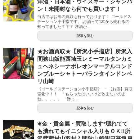
洋酒・日本酒・ウイスキー・シャンパ
ン！未開封なら何でも買います！
当店ではお酒の買取も行っております！ ゴールドス
テーション小手指です。 お酒って1本から売れるの
知ってました？？？ 洋酒か...
記事を読む
★お酒買取★【所沢小手指店】所沢入
間狭山飯能西埼玉レミーマルタンカミ
ュヘネシーナポレオンマーテルコンド
ンブルーシャトーバランタインドンペ
リ山崎
《ゴールドステーション小手指店》 ・ 【お酒】買取
強化中！！ 「もらったはいいけど飲まないのよ
ね。。。。」 「飾っ...
記事を読む
❦金・貴金属・買取します*壊れてて
も潰れてもイニシャル入りもＯＫ!!所
沢武蔵村山羽村入間狭山飯能日高坂戸