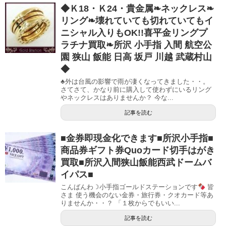
◆Ｋ18・Ｋ24・貴金属❧ネックレス❧
リング❧壊れていても切れていてもイ
ニシャル入りもOK!!喜平金リングプ
ラチナ買取❧所沢 小手指 入間 航空公
園 狭山 飯能 日高 坂戸 川越 武蔵村山
◆
♣外は台風の影響で雨が凄くなってきました・・。
さてさて、かなり前に購入して使わずにいるリング
やネックレスはありませんか？ 今な...
記事を読む
■金券即現金化できます■所沢小手指■
商品券ギフト券Quoカード切手はがき
買取■所沢入間狭山飯能西武ドームバ
イパス■
こんばんわ☽小手指ゴールドステーションです
皆
さま 使う機会のない金券・旅行券・クオカード等あ
りませんか・・？ 「１枚からでもいい...
記事を読む