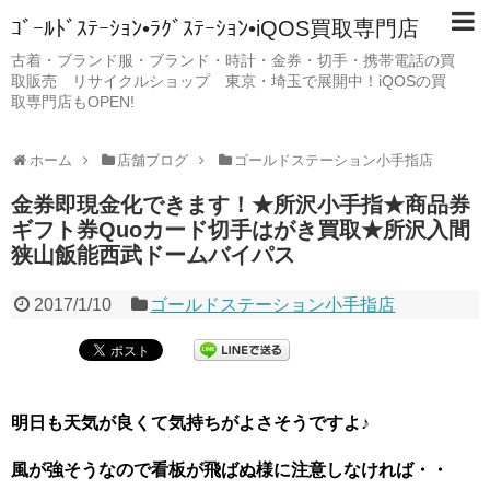
ｺﾞｰﾙﾄﾞｽﾃｰｼｮﾝ•ﾗｸﾞｽﾃｰｼｮﾝ•iQOS買取専門店
古着・ブランド服・ブランド・時計・金券・切手・携帯電話の買
取販売 リサイクルショップ 東京・埼玉で展開中！iQOSの買
取専門店もOPEN!
ホーム
店舗ブログ
ゴールドステーション小手指店
金券即現金化できます！★所沢小手指★商品券
ギフト券Quoカード切手はがき買取★所沢入間
狭山飯能西武ドームバイパス
2017/1/10
ゴールドステーション小手指店
明日も天気が良くて気持ちがよさそうですよ
♪
風が強そうなので看板が飛ばぬ様に注意しなければ・・