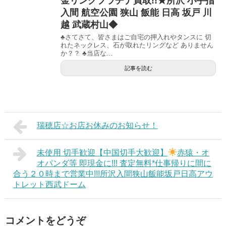
金リングプラチナ買取!!★所沢 小手指
入間 航空公園 狭山 飯能 日高 坂戸 川
越 武蔵村山◆
♣さてさて、皆さまはご自宅の押入れやタンスに 切
れたネックレス、石が取れたリングなど ありません
か？？ ♣当店な...
記事を読む
瑞穂店☆お店お休みのお知らせ！
未使用 切手歓迎【中国切手大歓迎】
赤猿・オ
オパンダ等 即現金に!!! 査定無料*仕事帰りに間に
合う２０時まで営業中!!!所沢入間狭山飯能坂戸日高アウ
トレット西武ドーム
コメントをどうぞ