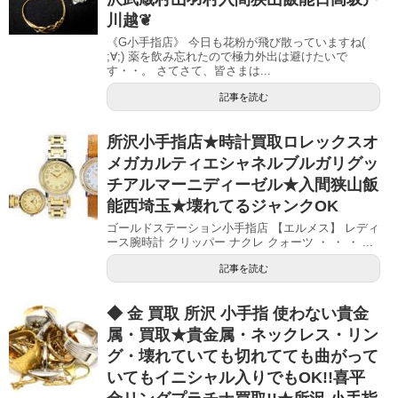
川越❦
《G小手指店》 今日も花粉が飛び散っていますね(
;∀;) 薬を飲み忘れたので極力外出は避けたいで
す・・。 さてさて、皆さまは...
記事を読む
所沢小手指店★時計買取ロレックスオ
メガカルティエシャネルブルガリグッ
チアルマーニディーゼル★入間狭山飯
能西埼玉★壊れてるジャンクOK
ゴールドステーション小手指店 【エルメス】 レディ
ース腕時計 クリッパー ナクレ クォーツ ・ ・ ・ ...
記事を読む
◆ 金 買取 所沢 小手指 使わない貴金
属・買取★貴金属・ネックレス・リン
グ・壊れていても切れてても曲がって
いてもイニシャル入りでもOK!!喜平