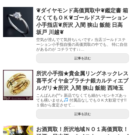
❦ダイヤモンド高価買取中❦鑑定書 箱
なくてもＯＫ❦ゴールドステーション
小手指店❦所沢 入間 狭山 飯能 日高
坂戸 川越❦
空気が澄んでて気持ちいいです♪ 当店ゴールドステ
ーション小手指自慢の高価買取の中でも、 特に自信
があるのが コチラです↓↓...
記事を読む
所沢小手指★貴金属リングネックレス
喜平ダイヤ金プラチナ銀カルティエブ
ルガリ★所沢 入間 狭山 飯能 西埼玉
こんばんわ(^^♪ 新品でなくても細かいセンキズあっ
ても構いません
付属品なしでもＯＫ大歓迎です!!
１個から査定させて...
記事を読む
お酒買取！所沢地域ＮＯ１高価買取！