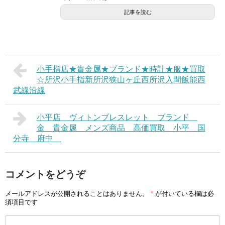
記事を読む
小手指店★貴金属★ブランド★時計★服★買取
☆所沢小手指新所沢狭山ヶ丘西所沢入間飯能西
武線沿線
小平店 ヴィトンブレスレット ブランド
金 貴金属 メンズ商品 高価買取 小平 国
分寺 府中
コメントをどうぞ
メールアドレスが公開されることはありません。
*
が付いている欄は必
須項目です