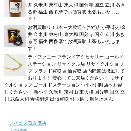
井 久米川 東村山 東大和 国分寺 国立 立川 あき
る野 福生 西多摩でお酒買取 出張もいたしま
す！
お酒買取り！1本～大歓迎ヽ(^o^)丿小平 花小金
井 久米川 東村山 東大和 国分寺 国立 立川 あき
る野 福生 西多摩でお酒買取 出張もいたしま
す！
ティファニー ブランドアクセサリー ゴールド
ステーション リサイクル店 リサイクルショッ
プ ブランド買取 高価買取 店内除菌は徹底して
おります！ 安心してご来店ください！ リサイ
クルショップ ゴールドステーション小平小川町店へお越
しください！ 新小平 久米川 東村山 東大和 国分寺 国立 立
川 武蔵大和 青梅街道 出張買取 引っ越し 解体屋さん
アイコス買取価格
店舗情報