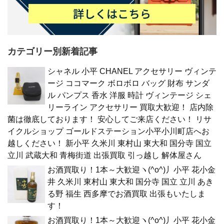
カテゴリー別新着記事
シャネル 小平 CHANEL アクセサリー ヴィンテ
ージ ココマーク ボロボロ バッグ 財布 サンダ
ル パンプス 香水 洋服 時計 ヴィンテージ シェ
リーライン アクセサリー 買取大歓迎！ 店内除
菌は徹底しております！ 安心してご来店ください！ リサ
イクルショップ ゴールドステーション小平小川町店へお
越しください！ 新小平 久米川 東村山 東大和 国分寺 国立
立川 武蔵大和 青梅街道 出張買取 引っ越し 解体屋さん
お酒買取り！1本～大歓迎ヽ(^o^)丿小平 花小金
井 久米川 東村山 東大和 国分寺 国立 立川 あき
る野 福生 西多摩でお酒買取 出張もいたしま
す！
お酒買取り！1本～大歓迎ヽ(^o^)丿小平 花小金