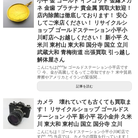
小平 金 ゴールド インゴット 金縁メガ
ネ 金歯 プラチナ 貴金属 買取大歓迎！
店内除菌は徹底しております！ 安心
してご来店ください！ リサイクルシ
ョップ ゴールドステーション小平小
川町店へお越しください！ 新小平 久
米川 東村山 東大和 国分寺 国立 立川
武蔵大和 青梅街道 出張買取 引っ越し
解体屋さん
こんにちは(*^^)v ゴールドステーション小平店です
♡ 今、金が高騰してるってご存知ですか？ 米中貿易
摩擦やアメリカとイランの緊張関...
記事を読む
カメラ 壊れていても古くても買取ま
す！ リサイクルショップ ゴールドス
テーション 小平 新小平 花小金井 久米
川 東大和 東村山 国立 国分寺 立川
こんにちは！ゴールドステーション小平小川町店で
す(*^_^*) 当店では、カメラの買取を行っています！