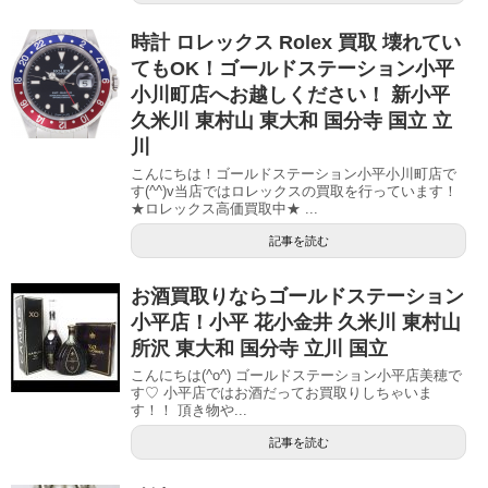
時計 ロレックス Rolex 買取 壊れてい
てもOK！ゴールドステーション小平
小川町店へお越しください！ 新小平
久米川 東村山 東大和 国分寺 国立 立
川
こんにちは！ゴールドステーション小平小川町店で
す(^^)v当店ではロレックスの買取を行っています！
★ロレックス高価買取中★ ...
記事を読む
お酒買取りならゴールドステーション
小平店！小平 花小金井 久米川 東村山
所沢 東大和 国分寺 立川 国立
こんにちは(^o^) ゴールドステーション小平店美穂で
す♡ 小平店ではお酒だってお買取りしちゃいま
す！！ 頂き物や...
記事を読む