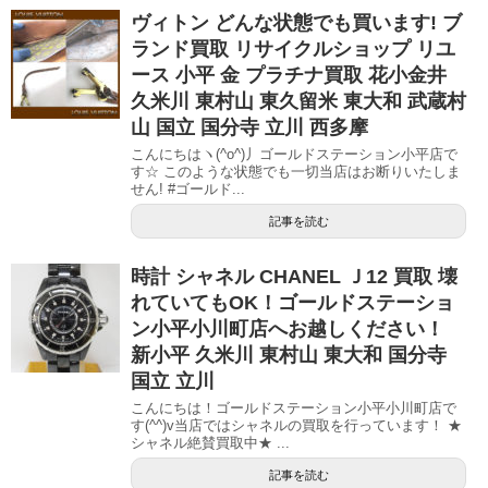
ヴィトン どんな状態でも買います! ブ
ランド買取 リサイクルショップ リユ
ース 小平 金 プラチナ買取 花小金井
久米川 東村山 東久留米 東大和 武蔵村
山 国立 国分寺 立川 西多摩
こんにちはヽ(^o^)丿ゴールドステーション小平店で
す☆ このような状態でも一切当店はお断りいたしま
せん! #ゴールド...
記事を読む
時計 シャネル CHANEL Ｊ12 買取 壊
れていてもOK！ゴールドステーショ
ン小平小川町店へお越しください！
新小平 久米川 東村山 東大和 国分寺
国立 立川
こんにちは！ゴールドステーション小平小川町店で
す(^^)v当店ではシャネルの買取を行っています！ ★
シャネル絶賛買取中★ ...
記事を読む