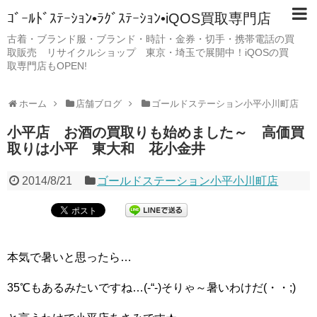
ｺﾞｰﾙﾄﾞｽﾃｰｼｮﾝ•ﾗｸﾞｽﾃｰｼｮﾝ•iQOS買取専門店
古着・ブランド服・ブランド・時計・金券・切手・携帯電話の買
取販売 リサイクルショップ 東京・埼玉で展開中！iQOSの買
取専門店もOPEN!
ホーム
店舗ブログ
ゴールドステーション小平小川町店
小平店 お酒の買取りも始めました～ 高価買
取りは小平 東大和 花小金井
2014/8/21
ゴールドステーション小平小川町店
本気で暑いと思ったら…
35℃もあるみたいですね…(-“-)そりゃ～暑いわけだ(・・;)