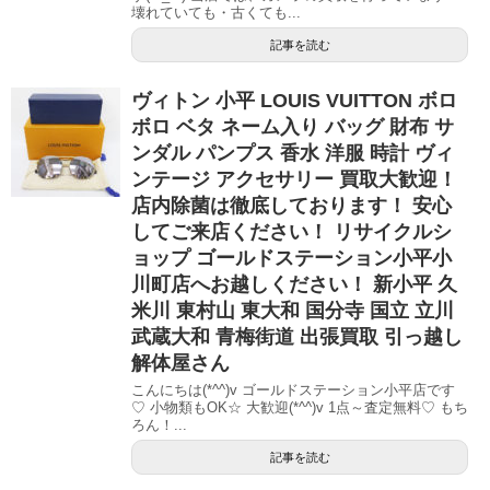
壊れていても・古くても...
記事を読む
ヴィトン 小平 LOUIS VUITTON ボロ
ボロ ベタ ネーム入り バッグ 財布 サ
ンダル パンプス 香水 洋服 時計 ヴィ
ンテージ アクセサリー 買取大歓迎！
店内除菌は徹底しております！ 安心
してご来店ください！ リサイクルシ
ョップ ゴールドステーション小平小
川町店へお越しください！ 新小平 久
米川 東村山 東大和 国分寺 国立 立川
武蔵大和 青梅街道 出張買取 引っ越し
解体屋さん
こんにちは(*^^)v ゴールドステーション小平店です
♡ 小物類もOK☆ 大歓迎(*^^)v 1点～査定無料♡ もち
ろん！...
記事を読む