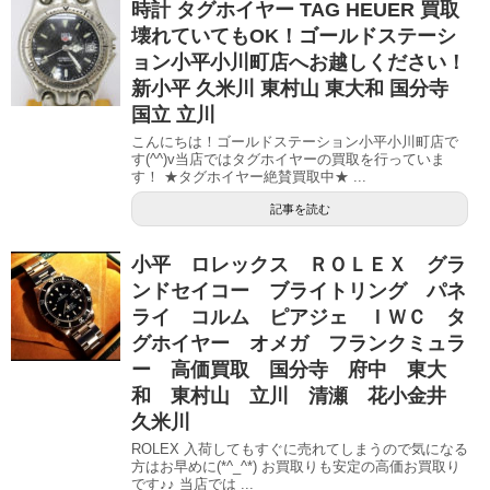
時計 タグホイヤー TAG HEUER 買取
壊れていてもOK！ゴールドステーシ
ョン小平小川町店へお越しください！
新小平 久米川 東村山 東大和 国分寺
国立 立川
こんにちは！ゴールドステーション小平小川町店で
す(^^)v当店ではタグホイヤーの買取を行っていま
す！ ★タグホイヤー絶賛買取中★ ...
記事を読む
小平 ロレックス ＲＯＬＥＸ グラ
ンドセイコー ブライトリング パネ
ライ コルム ピアジェ ＩＷＣ タ
グホイヤー オメガ フランクミュラ
ー 高価買取 国分寺 府中 東大
和 東村山 立川 清瀬 花小金井
久米川
ROLEX 入荷してもすぐに売れてしまうので気になる
方はお早めに(*^_^*) お買取りも安定の高価お買取り
です♪♪ 当店では ...