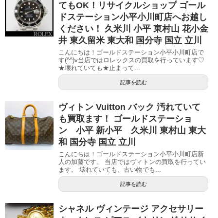
てもOK！リサイクルショップ ゴール
ドステーション小平小川町店へお越し
ください！ 久米川 小平 東村山 花小金
井 東久留米 東大和 国分寺 国立 立川
こんにちは！ゴールドステーション小平小川町店で
す(^^)v当店ではロレックスの買取を行っています♡
★壊れていても★止まって...
記事を読む
ヴィトン Vuitton バック 汚れていて
も買取ます！ ゴールドステーショ
ン 小平 新小平 久米川 東村山 東大
和 国分寺 国立 立川
こんにちは！ゴールドステーション小平小川町店新
人の加藤です。 当店ではヴィトンの買取を行ってい
ます。 壊れていても、古い物でも...
記事を読む
シャネル ヴィンテージ アクセサリー