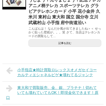
アニメ柄テレカ スポーツテレカ グラ
ビアテレホンカード 小平 花小金井 久
米川 東村山 東大和 国立 国分寺 立川
武蔵村山 小手指 府中街道沿い
こんばんは！ なんだか風が出てきましたね＞＜ せっ
かく貼った壁紙が。。。笑 さて、当店はテレホンカ
ードの買取もして...
記事を読む
小手指店★時計買取ロレックスオメガセイコー
カルティエシャネルピゲ★壊れてるジャンク
東大和で買取販売、金、銀、プラチナ！切れて
いても壊れていてもOK！即現金化できます！原
口