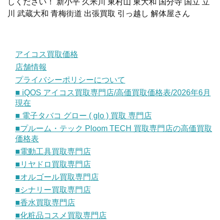
しください！ 新小平 久米川 東村山 東大和 国分寺 国立 立
川 武蔵大和 青梅街道 出張買取 引っ越し 解体屋さん
アイコス買取価格
店舗情報
プライバシーポリシーについて
■ iQOS アイコス買取専門店/高価買取価格表/2026年6月
現在
■ 電子タバコ グロー ( glo ) 買取 専門店
■プルーム・テック Ploom TECH 買取専門店の高価買取
価格表
■電動工具買取専門店
■リヤドロ買取専門店
■オルゴール買取専門店
■シナリー買取専門店
■香水買取専門店
■化粧品コスメ買取専門店