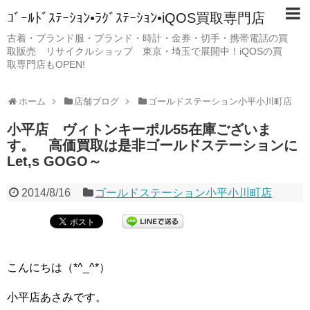
ｺﾞｰﾙﾄﾞｽﾃｰｼｮﾝ•ﾗｸﾞｽﾃｰｼｮﾝ•iQOS買取専門店
古着・ブランド服・ブランド・時計・金券・切手・携帯電話の買
取販売 リサイクルショップ 東京・埼玉で展開中！iQOSの買
取専門店もOPEN!
ホーム
店舗ブログ
ゴールドステーション小平小川町店
小平店 ヴィトンキーポル55在庫ございま
す。 高価買取は是非ゴールドステーションに
Let,s GOGO～
2014/8/16
ゴールドステーション小平小川町店
こんにちは（*^_^*）
小平店あさみです。