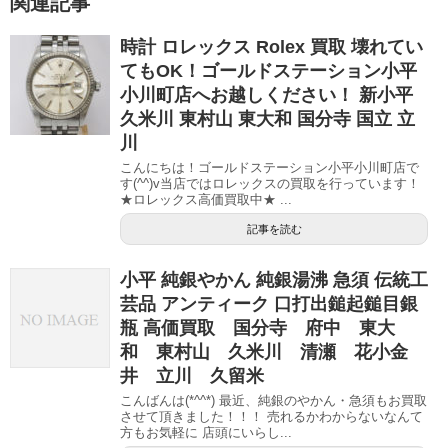
関連記事
時計 ロレックス Rolex 買取 壊れてい
てもOK！ゴールドステーション小平
小川町店へお越しください！ 新小平
久米川 東村山 東大和 国分寺 国立 立
川
こんにちは！ゴールドステーション小平小川町店で
す(^^)v当店ではロレックスの買取を行っています！
★ロレックス高価買取中★ ...
記事を読む
小平 純銀やかん 純銀湯沸 急須 伝統工
芸品 アンティーク 口打出鎚起鎚目銀
瓶 高価買取 国分寺 府中 東大
和 東村山 久米川 清瀬 花小金
井 立川 久留米
こんばんは(*^^*) 最近、純銀のやかん・急須もお買取
させて頂きました！！！ 売れるかわからないなんて
方もお気軽に 店頭にいらし...