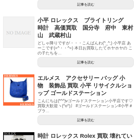
記事を読む
小平 ロレックス ブライトリング
時計 高価買取 国分寺 府中 東村
山 武蔵村山
どしゃ降りですが・・・こんばんわ(^_^;) 小平店 あ
ーこです(=^・・^=) 本日お買取したてホヤホヤの こ
の子たちを...
記事を読む
エルメス アクセサリー バッグ 小
物 装飾品 買取 小平 リサイクルショ
ップ ゴールドステーション
こんにちは(*^^)vゴールドステーション小平店です♡
買取大歓迎ヽ(^o^)丿 #ゴールドステーション#小平＃
ブラ...
記事を読む
時計 ロレックス Rolex 買取 壊れてい