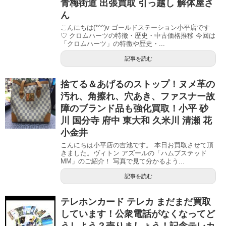
青梅街道 出張買取 引っ越し 解体屋さ
ん
こんにちは(*^^)v ゴールドステーション小平店です
♡ クロムハーツの特徴・歴史・中古価格推移 今回は
「クロムハーツ」の特徴や歴史・...
記事を読む
捨てる＆あげるのストップ！ヌメ革の
汚れ、角擦れ、穴あき、ファスナー故
障のブランド品も強化買取！小平 砂
川 国分寺 府中 東大和 久米川 清瀬 花
小金井
こんにちは小平店の吉池です。 本日お買取させて頂
きました。ヴィトン アズールの「ハムプステッド
MM」のご紹介！ 写真で見て分かるよう...
記事を読む
テレホンカード テレカ まだまだ買取
しています！公衆電話がなくなってど
うしよう？売りましょう！記念テレカ