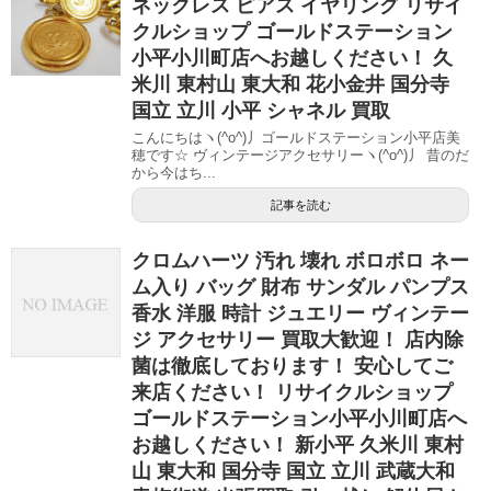
ネックレス ピアス イヤリング リサイ
クルショップ ゴールドステーション
小平小川町店へお越しください！ 久
米川 東村山 東大和 花小金井 国分寺
国立 立川 小平 シャネル 買取
こんにちはヽ(^o^)丿ゴールドステーション小平店美
穂です☆ ヴィンテージアクセサリーヽ(^o^)丿 昔のだ
から今はち...
記事を読む
クロムハーツ 汚れ 壊れ ボロボロ ネー
ム入り バッグ 財布 サンダル パンプス
香水 洋服 時計 ジュエリー ヴィンテー
ジ アクセサリー 買取大歓迎！ 店内除
菌は徹底しております！ 安心してご
来店ください！ リサイクルショップ
ゴールドステーション小平小川町店へ
お越しください！ 新小平 久米川 東村
山 東大和 国分寺 国立 立川 武蔵大和