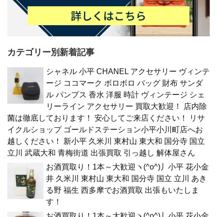
カテゴリー別新着記事
シャネル 小平 CHANEL アクセサリー ヴィンテ
ージ ココマーク ボロボロ バッグ 財布 サンダ
ル パンプス 香水 洋服 時計 ヴィンテージ シェ
リーライン アクセサリー 買取大歓迎！ 店内除
菌は徹底しております！ 安心してご来店ください！ リサ
イクルショップ ゴールドステーション小平小川町店へお
越しください！ 新小平 久米川 東村山 東大和 国分寺 国立
立川 武蔵大和 青梅街道 出張買取 引っ越し 解体屋さん
お酒買取り！1本～大歓迎ヽ(^o^)丿小平 花小金
井 久米川 東村山 東大和 国分寺 国立 立川 あき
る野 福生 西多摩でお酒買取 出張もいたしま
す！
お酒買取り！1本～大歓迎ヽ(^o^)丿小平 花小金