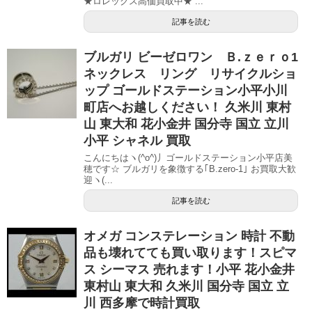
★ロレックス高価買取中★ ...
記事を読む
ブルガリ ビーゼロワン Ｂ.ｚｅｒｏ1
ネックレス リング リサイクルショ
ップ ゴールドステーション小平小川
町店へお越しください！ 久米川 東村
山 東大和 花小金井 国分寺 国立 立川
小平 シャネル 買取
こんにちはヽ(^o^)丿ゴールドステーション小平店美
穂です☆ ブルガリを象徴する｢B.zero-1｣ お買取大歓
迎ヽ(...
記事を読む
オメガ コンステレーション 時計 不動
品も壊れてても買い取ります！スピマ
ス シーマス 売れます！小平 花小金井
東村山 東大和 久米川 国分寺 国立 立
川 西多摩で時計買取