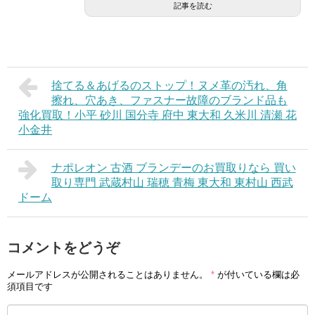
記事を読む
捨てる＆あげるのストップ！ヌメ革の汚れ、角
擦れ、穴あき、ファスナー故障のブランド品も
強化買取！小平 砂川 国分寺 府中 東大和 久米川 清瀬 花
小金井
ナポレオン 古酒 ブランデーのお買取りなら 買い
取り専門 武蔵村山 瑞穂 青梅 東大和 東村山 西武
ドーム
コメントをどうぞ
メールアドレスが公開されることはありません。
*
が付いている欄は必
須項目です