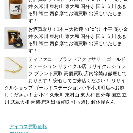
井 久米川 東村山 東大和 国分寺 国立 立川 あき
る野 福生 西多摩でお酒買取 出張もいたしま
す！
お酒買取り！1本～大歓迎ヽ(^o^)丿小平 花小金
井 久米川 東村山 東大和 国分寺 国立 立川 あき
る野 福生 西多摩でお酒買取 出張もいたしま
す！
ティファニー ブランドアクセサリー ゴールド
ステーション リサイクル店 リサイクルショッ
プ ブランド買取 高価買取 店内除菌は徹底して
おります！ 安心してご来店ください！ リサイ
クルショップ ゴールドステーション小平小川町店へお越
しください！ 新小平 久米川 東村山 東大和 国分寺 国立 立
川 武蔵大和 青梅街道 出張買取 引っ越し 解体屋さん
アイコス買取価格