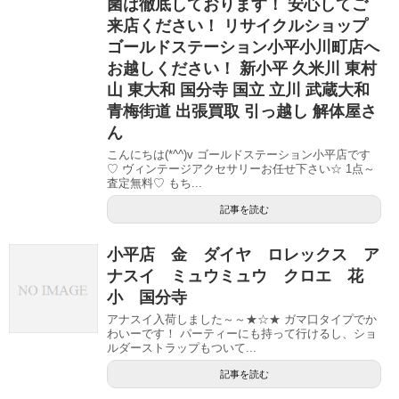
菌は徹底しております！ 安心してご
来店ください！ リサイクルショップ
ゴールドステーション小平小川町店へ
お越しください！ 新小平 久米川 東村
山 東大和 国分寺 国立 立川 武蔵大和
青梅街道 出張買取 引っ越し 解体屋さ
ん
こんにちは(*^^)v ゴールドステーション小平店です
♡ ヴィンテージアクセサリーお任せ下さい☆ 1点～
査定無料♡ もち...
記事を読む
小平店 金 ダイヤ ロレックス ア
ナスイ ミュウミュウ クロエ 花
小 国分寺
アナスイ入荷しました～～★☆★ ガマ口タイプでか
わいーです！ パーティーにも持って行けるし、ショ
ルダーストラップもついて...
記事を読む