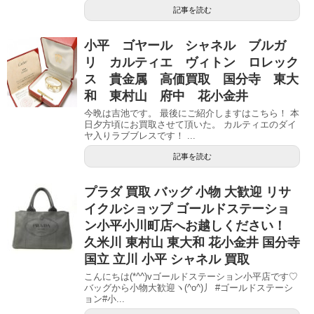
記事を読む
小平 ゴヤール シャネル ブルガ
リ カルティエ ヴィトン ロレック
ス 貴金属 高価買取 国分寺 東大
和 東村山 府中 花小金井
今晩は吉池です。 最後にご紹介しますはこちら！ 本
日夕方頃にお買取させて頂いた。 カルティエのダイ
ヤ入りラブブレスです！ ...
記事を読む
プラダ 買取 バッグ 小物 大歓迎 リサ
イクルショップ ゴールドステーショ
ン小平小川町店へお越しください！
久米川 東村山 東大和 花小金井 国分寺
国立 立川 小平 シャネル 買取
こんにちは(*^^)vゴールドステーション小平店です♡
バッグから小物大歓迎ヽ(^o^)丿 #ゴールドステーシ
ョン#小...