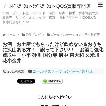
ｺﾞｰﾙﾄﾞｽﾃｰｼｮﾝ•ﾗｸﾞｽﾃｰｼｮﾝ•iQOS買取専門店
古着・ブランド服・ブランド・時計・金券・切手・携帯電話の買
取販売 リサイクルショップ 東京・埼玉で展開中！iQOSの買
取専門店もOPEN!
ホーム
店舗ブログ
ゴールドステーション小平小川町店
お酒 お土産でもらったけど飲めない＆おうち
に沢山ある方！ 譲って下さい!！ お酒も強化
買取中！小平 砂川 国分寺 府中 東大和 久米川
花小金井
2016/6/20
ゴールドステーション小平小川町店
こんにちは＼(^o^)／