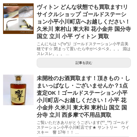
ヴィトン どんな状態でも買取ます!リ
サイクルショップ ゴールドステーシ
ョン小平小川町店へお越しください！
久米川 東村山 東大和 花小金井 国分寺
国立 立川 小平 ヴィトン 買取
こんにちはヽ(^o^)丿ゴールドステーション小平店美
穂です☆ 閉まって置いたら中がベタベタ。。。 淵は
スレスレ。。。 ...
記事を読む
未開栓のお酒買取ます！頂きもの・し
まいっぱなし・ございませんか？1点
査定OK！ゴールドステーション小平
小川町店へお越しください！小平 花
小金井 久米川 東大和 東村山 国立 国
分寺 立川 西多摩で不用品買取
ご覧いただきありがとうございます(*^_^*) ゴールド
ステーション小平小川町店です★ サントリー ウイ
スキー 響 17年！！ ...