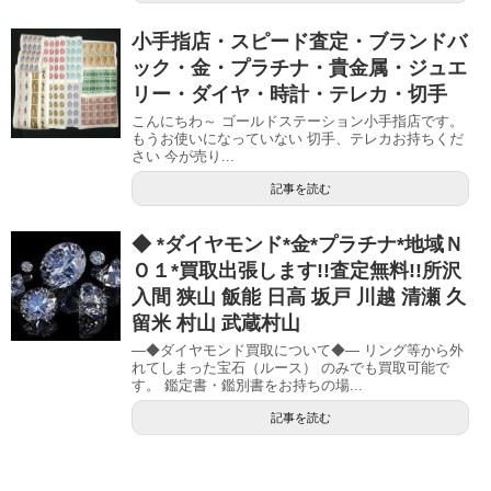
小手指店・スピード査定・ブランドバ
ック・金・プラチナ・貴金属・ジュエ
リー・ダイヤ・時計・テレカ・切手
こんにちわ～ ゴールドステーション小手指店です。
もうお使いになっていない 切手、テレカお持ちくだ
さい 今が売り...
記事を読む
◆ *ダイヤモンド*金*プラチナ*地域Ｎ
Ｏ１*買取出張します!!査定無料!!所沢
入間 狭山 飯能 日高 坂戸 川越 清瀬 久
留米 村山 武蔵村山
—◆ダイヤモンド買取について◆— リング等から外
れてしまった宝石（ルース） のみでも買取可能で
す。 鑑定書・鑑別書をお持ちの場...
記事を読む