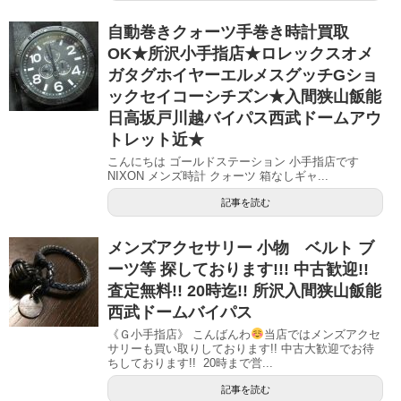
自動巻きクォーツ手巻き時計買取
OK★所沢小手指店★ロレックスオメ
ガタグホイヤーエルメスグッチGショ
ックセイコーシチズン★入間狭山飯能
日高坂戸川越バイパス西武ドームアウ
トレット近★
こんにちは ゴールドステーション 小手指店です
NIXON メンズ時計 クォーツ 箱なしギャ...
記事を読む
メンズアクセサリー 小物 ベルト ブ
ーツ等 探しております!!! 中古歓迎!!
査定無料!! 20時迄!! 所沢入間狭山飯能
西武ドームバイパス
《Ｇ小手指店》 こんばんわ
当店ではメンズアクセ
サリーも買い取りしております!! 中古大歓迎でお待
ちしております!! 20時まで営...
記事を読む