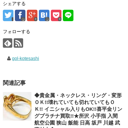
シェアする
0
0
フォローする
gol-kotesashi
関連記事
◆貴金属・ネックレス・リング・変形
ＯＫ!!壊れていても切れていてもＯ
Ｋ!! イニシャル入りもOK!!喜平金リン
グプラチナ買取!!★所沢 小手指 入間
航空公園 狭山 飯能 日高 坂戸 川越 武