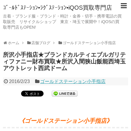
ｺﾞｰﾙﾄﾞｽﾃｰｼｮﾝ•ﾗｸﾞｽﾃｰｼｮﾝ•iQOS買取専門店
古着・ブランド服・ブランド・時計・金券・切手・携帯電話の買
取販売 リサイクルショップ 東京・埼玉で展開中！iQOSの買
取専門店もOPEN!
ホーム
店舗ブログ
ゴールドステーション小手指店
所沢小手指店★ブランドカルティエブルガリテ
ィファニー財布買取★所沢入間狭山飯能西埼玉
アウトレット西武ドーム
2016/2/23
ゴールドステーション小手指店
《ゴールドステーション小手指店》