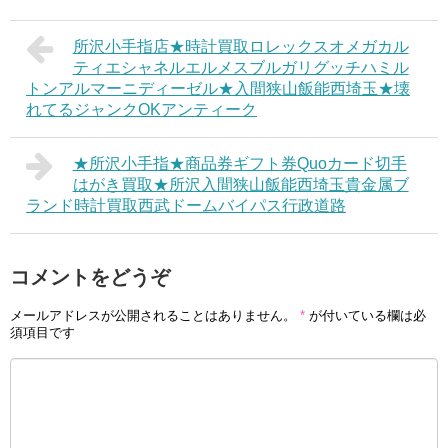
所沢小手指店★時計買取ロレックスオメガカル
ティエシャネルエルメスブルガリグッチハミル
トンアルマーニディーゼル★入間狭山飯能西埼玉★壊
れてるジャンクOKアンティーク
★所沢小手指★商品券ギフト券Quoカード切手
はがき買取★所沢入間狭山飯能西埼玉貴金属ブ
ランド時計買取西武ドームバイパス行政道路
コメントをどうぞ
メールアドレスが公開されることはありません。
*
が付いている欄は必
須項目です