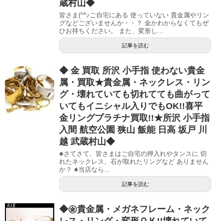
蔵村山◆
皆さま(^^♪ご自宅にある 使っていない 貴金属やリン
グなどございませんか・・？ 金かわからなくてもぜ
ひお持ちください。 また、変形し...
記事を読む
◆ 金 買取 所沢 小手指 使わない貴金
属・買取★貴金属・ネックレス・リン
グ・壊れていても切れてても曲がって
いてもイニシャル入りでもOK!!喜平
金リングプラチナ買取!!★所沢 小手指
入間 航空公園 狭山 飯能 日高 坂戸 川
越 武蔵村山◆
♣さてさて、皆さまはご自宅の押入れやタンスに 切
れたネックレス、石が取れたリングなど ありません
か？ ♣当店なら...
記事を読む
◆㊎貴金属・メガネフレーム・ネック
レス・リング・変形ＯＫ!!壊れていて