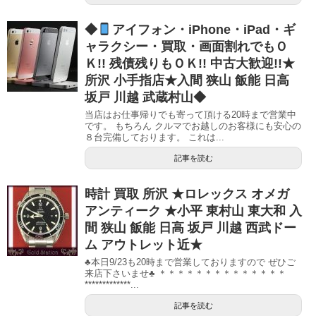
◆
アイフォン・iPhone・iPad・ギ
ャラクシー・買取・画面割れでもＯ
Ｋ!! 残債残りもＯＫ!! 中古大歓迎!!★
所沢 小手指店★入間 狭山 飯能 日高
坂戸 川越 武蔵村山◆
当店はお仕事帰りでも寄って頂ける20時まで営業中
です。 もちろん クルマでお越しのお客様にも安心の
８台完備しております。 これは...
記事を読む
時計 買取 所沢 ★ロレックス オメガ
アンティーク ★小平 東村山 東大和 入
間 狭山 飯能 日高 坂戸 川越 西武ドー
ム アウトレット近★
♣本日9/23も20時まで営業しておりますので ぜひご
来店下さいませ♣ ＊＊＊＊＊＊＊＊＊＊＊＊＊＊
*************...
記事を読む