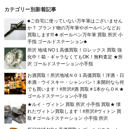
カテゴリー別新着記事
♣ご自宅に使っていない万年筆はございません
か？ ブランド物の万年筆やボールペンなどお
買取します!!! ♣ ボールペン万年筆 買取 所沢 小
手指 ゴールドステーション♣
所沢 地域 NO１高価買取！ロレックス 買取 強
化中！箱・ギャラなくてもOK！無料査定 ★所
沢 ゴールドステーション小手指
お酒買取！所沢地域ＮＯ１高価買取！洋酒・日
本酒・ウイスキー・シャンパン！未開封なら何
でも買います！#所沢#酒 買取＃1本からＯＫ★
ゴールドステーション小手指
★ルイ・ヴィトン 買取 所沢 小手指 買取★ 壊
れたヴィトン買取します！#所沢#ヴィトン 買
取＃ゴールドステーション 小手指 所沢