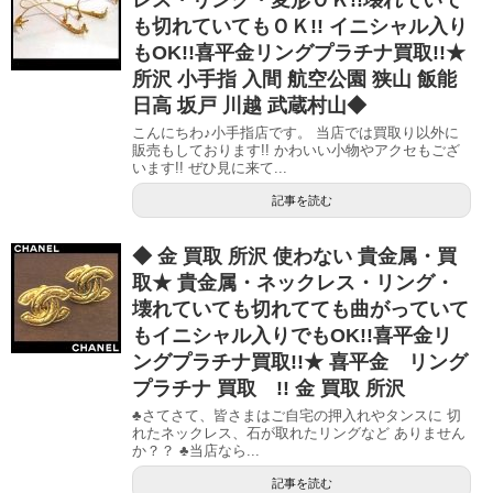
も切れていてもＯＫ!! イニシャル入り
もOK!!喜平金リングプラチナ買取!!★
所沢 小手指 入間 航空公園 狭山 飯能
日高 坂戸 川越 武蔵村山◆
こんにちわ♪小手指店です。 当店では買取り以外に
販売もしております!! かわいい小物やアクセもござ
います!! ぜひ見に来て...
記事を読む
◆ 金 買取 所沢 使わない 貴金属・買
取★ 貴金属・ネックレス・リング・
壊れていても切れてても曲がっていて
もイニシャル入りでもOK!!喜平金リ
ングプラチナ買取!!★ 喜平金 リング
プラチナ 買取 !! 金 買取 所沢
♣さてさて、皆さまはご自宅の押入れやタンスに 切
れたネックレス、石が取れたリングなど ありません
か？？ ♣当店なら...
記事を読む