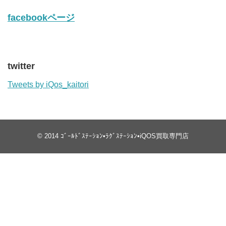
facebookページ
twitter
Tweets by iQos_kaitori
© 2014
ｺﾞｰﾙﾄﾞｽﾃｰｼｮﾝ•ﾗｸﾞｽﾃｰｼｮﾝ•iQOS買取専門店