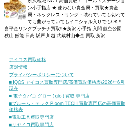
所沢地域 NO１高価買取！ ゴールドステーショ
ン小手指店 ★ 使わない貴金属・買取★貴金
属・ネックレス・リング・壊れていても切れて
ても曲がっていてもイニシャル入りでもOK !!
喜平金リングプラチナ買取!!★所沢 小手指 入間 航空公園
狭山 飯能 日高 坂戸 川越 武蔵村山◆金 買取 所沢
アイコス買取価格
店舗情報
プライバシーポリシーについて
■ iQOS アイコス買取専門店/高価買取価格表/2026年6月
現在
■ 電子タバコ グロー ( glo ) 買取 専門店
■プルーム・テック Ploom TECH 買取専門店の高価買取
価格表
■電動工具買取専門店
■リヤドロ買取専門店