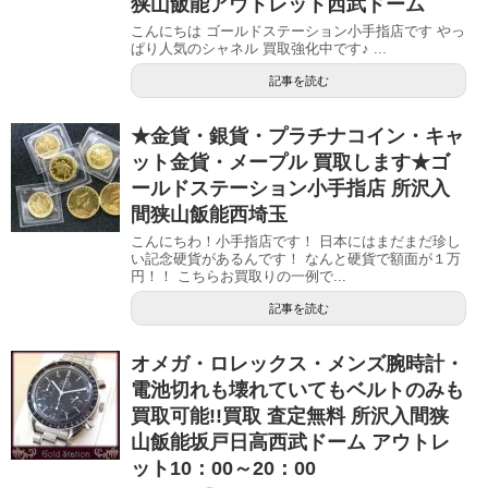
狭山飯能アウトレット西武ドーム
こんにちは ゴールドステーション小手指店です やっ
ぱり人気のシャネル 買取強化中です♪ ...
記事を読む
★金貨・銀貨・プラチナコイン・キャ
ット金貨・メープル 買取します★ゴ
ールドステーション小手指店 所沢入
間狭山飯能西埼玉
こんにちわ！小手指店です！ 日本にはまだまだ珍し
い記念硬貨があるんです！ なんと硬貨で額面が１万
円！！ こちらお買取りの一例で...
記事を読む
オメガ・ロレックス・メンズ腕時計・
電池切れも壊れていてもベルトのみも
買取可能!!買取 査定無料 所沢入間狭
山飯能坂戸日高西武ドーム アウトレ
ット10：00～20：00