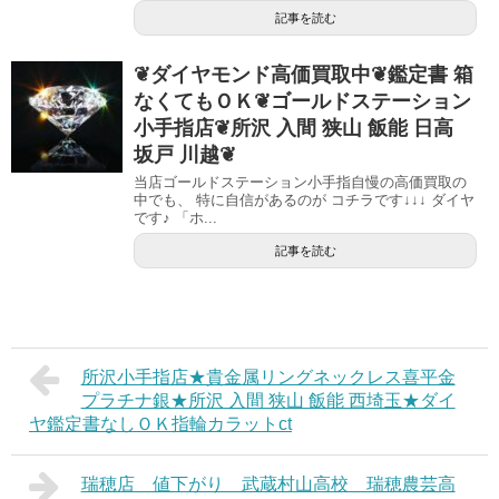
記事を読む
❦ダイヤモンド高価買取中❦鑑定書 箱
なくてもＯＫ❦ゴールドステーション
小手指店❦所沢 入間 狭山 飯能 日高
坂戸 川越❦
当店ゴールドステーション小手指自慢の高価買取の
中でも、 特に自信があるのが コチラです↓↓↓ ダイヤ
です♪ 「ホ...
記事を読む
所沢小手指店★貴金属リングネックレス喜平金
プラチナ銀★所沢 入間 狭山 飯能 西埼玉★ダイ
ヤ鑑定書なしＯＫ指輪カラットct
瑞穂店 値下がり 武蔵村山高校 瑞穂農芸高