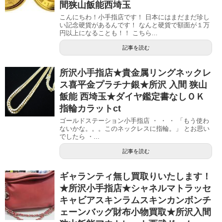
間狭山飯能西埼玉
こんにちわ！小手指店です！ 日本にはまだまだ珍し
い記念硬貨があるんです！ なんと硬貨で額面が１万
円以上になることも！！ こちら...
記事を読む
所沢小手指店★貴金属リングネックレ
ス喜平金プラチナ銀★所沢 入間 狭山
飯能 西埼玉★ダイヤ鑑定書なしＯＫ
指輪カラットct
ゴールドステーション小手指店 ・ ・ ・ 「もう使わ
ないかな。。。このネックレスに指輪。」 とお思い
でしたら ・...
記事を読む
ギャランティ無し買取りいたします！
★所沢小手指店★シャネルマトラッセ
キャビアスキンラムスキンカンボンチ
ェーンバッグ財布小物買取★所沢入間