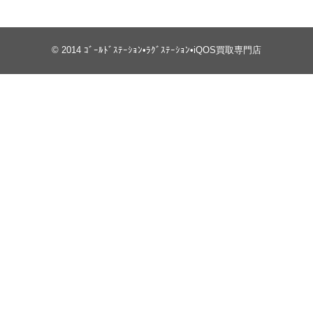
© 2014
ｺﾞｰﾙﾄﾞｽﾃｰｼｮﾝ•ﾗｸﾞｽﾃｰｼｮﾝ•iQOS買取専門店