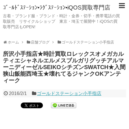
ｺﾞｰﾙﾄﾞｽﾃｰｼｮﾝ•ﾗｸﾞｽﾃｰｼｮﾝ•iQOS買取専門店
古着・ブランド服・ブランド・時計・金券・切手・携帯電話の買
取販売 リサイクルショップ 東京・埼玉で展開中！iQOSの買
取専門店もOPEN!
ホーム
店舗ブログ
ゴールドステーション小手指店
所沢小手指店★時計買取ロレックスオメガカル
ティエシャネルエルメスブルガリグッチアルマ
ーニディーゼルSEIKOシチズンSWATCH★入間
狭山飯能西埼玉★壊れてるジャンクOKアンテ
ィーク
2016/2/1
ゴールドステーション小手指店