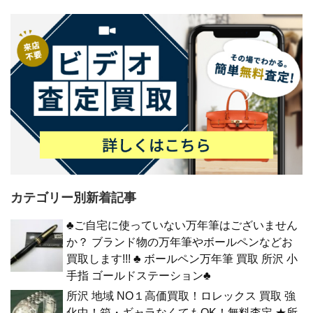
カテゴリー別新着記事
♣ご自宅に使っていない万年筆はございません
か？ ブランド物の万年筆やボールペンなどお
買取します!!! ♣ ボールペン万年筆 買取 所沢 小
手指 ゴールドステーション♣
所沢 地域 NO１高価買取！ロレックス 買取 強
化中！箱・ギャラなくてもOK！無料査定 ★所