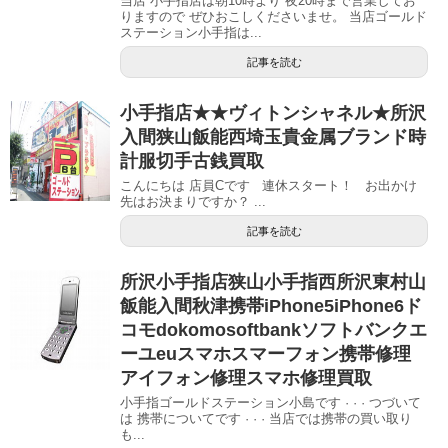
当店 小手指店は朝10時より 夜20時まで営業してお
りますので ぜひおこしくださいませ。 当店ゴールド
ステーション小手指は...
記事を読む
小手指店★★ヴィトンシャネル★所沢
入間狭山飯能西埼玉貴金属ブランド時
計服切手古銭買取
こんにちは 店員Cです 連休スタート！ お出かけ
先はお決まりですか？ ...
記事を読む
所沢小手指店狭山小手指西所沢東村山
飯能入間秋津携帯iPhone5iPhone6ド
コモdokomosoftbankソフトバンクエ
ーユeuスマホスマーフォン携帯修理
アイフォン修理スマホ修理買取
小手指ゴールドステーション小島です · · · つづいて
は 携帯についてです · · · 当店では携帯の買い取り
も...