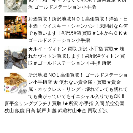
沢 ゴールドステーション小手指
お酒買取！所沢地域ＮＯ１高価買取！洋酒・日
本酒・ウイスキー・シャンパン！未開封なら何
でも買います！#所沢#酒 買取＃1本からＯＫ★
ゴールドステーション小手指
★ルイ・ヴィトン 買取 所沢 小手指 買取★ 壊
れたヴィトン買取します！#所沢#ヴィトン 買
取＃ゴールドステーション 小手指 所沢
所沢地域 NO１高価買取！ ゴールドステーショ
ン小手指店 ★ 使わない貴金属・買取★貴金
属・ネックレス・リング・壊れていても切れて
ても曲がっていてもイニシャル入りでもOK !!
喜平金リングプラチナ買取!!★所沢 小手指 入間 航空公園
狭山 飯能 日高 坂戸 川越 武蔵村山◆金 買取 所沢