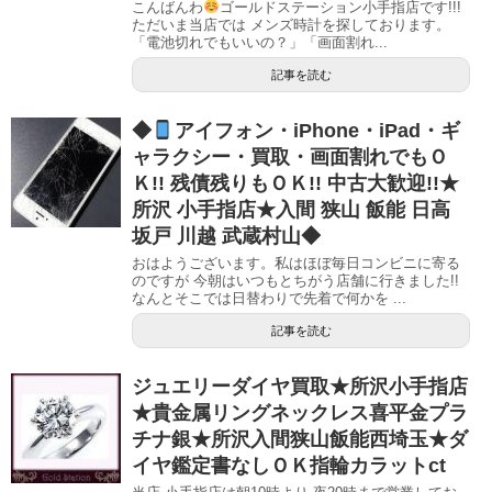
こんばんわ
ゴールドステーション小手指店です!!!
ただいま当店では メンズ時計を探しております。
「電池切れでもいいの？」「画面割れ...
記事を読む
◆
アイフォン・iPhone・iPad・ギ
ャラクシー・買取・画面割れでもＯ
Ｋ!! 残債残りもＯＫ!! 中古大歓迎!!★
所沢 小手指店★入間 狭山 飯能 日高
坂戸 川越 武蔵村山◆
おはようございます。私はほぼ毎日コンビニに寄る
のですが 今朝はいつもとちがう店舗に行きました!!
なんとそこでは日替わりで先着で何かを ...
記事を読む
ジュエリーダイヤ買取★所沢小手指店
★貴金属リングネックレス喜平金プラ
チナ銀★所沢入間狭山飯能西埼玉★ダ
イヤ鑑定書なしＯＫ指輪カラットct