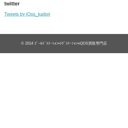
twitter
Tweets by iQos_kaitori
© 2014
ｺﾞｰﾙﾄﾞｽﾃｰｼｮﾝ•ﾗｸﾞｽﾃｰｼｮﾝ•iQOS買取専門店