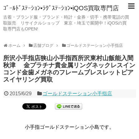
ｺﾞｰﾙﾄﾞｽﾃｰｼｮﾝ•ﾗｸﾞｽﾃｰｼｮﾝ•iQOS買取専門店
古着・ブランド服・ブランド・時計・金券・切手・携帯電話の買
取販売 リサイクルショップ 東京・埼玉で展開中！iQOSの買
取専門店もOPEN!
ホーム
店舗ブログ
ゴールドステーション小手指店
所沢小手指店狭山小手指西所沢東村山飯能入間
秋津 金プラチナ貴金属リングネックレスイン
コンド金歯メガネのフレームブレスレットピア
スイヤリング買取
2015/6/29
ゴールドステーション小手指店
小手指ゴールドステーション小島です。