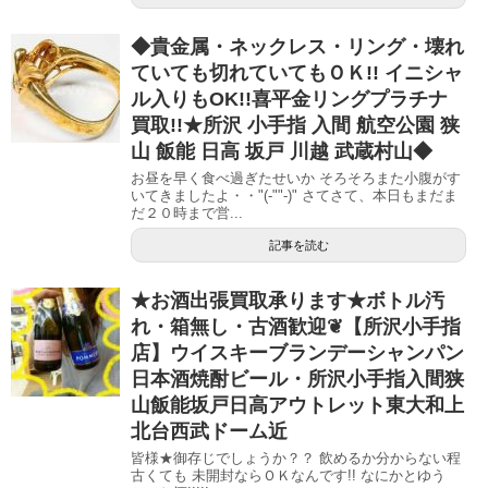
◆貴金属・ネックレス・リング・壊れ
ていても切れていてもＯＫ!! イニシャ
ル入りもOK!!喜平金リングプラチナ
買取!!★所沢 小手指 入間 航空公園 狭
山 飯能 日高 坂戸 川越 武蔵村山◆
お昼を早く食べ過ぎたせいか そろそろまた小腹がす
いてきましたよ・・"(-""-)" さてさて、本日もまだま
だ２０時まで営...
記事を読む
★お酒出張買取承ります★ボトル汚
れ・箱無し・古酒歓迎❦【所沢小手指
店】ウイスキーブランデーシャンパン
日本酒焼酎ビール・所沢小手指入間狭
山飯能坂戸日高アウトレット東大和上
北台西武ドーム近
皆様★御存じでしょうか？？ 飲めるか分からない程
古くても 未開封ならＯＫなんです!! なにかとゆう