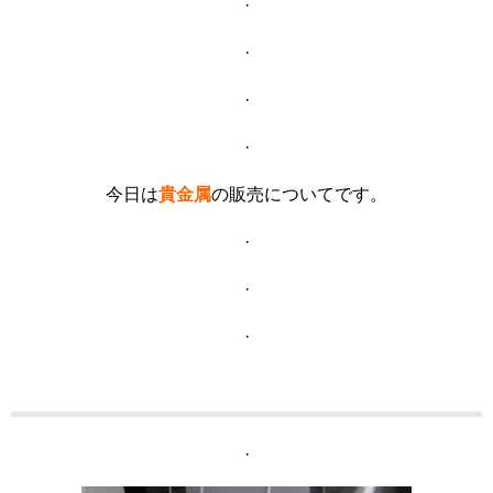
·
·
·
·
今日は
貴金属
の販売についてです。
·
·
·
·