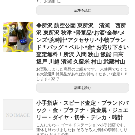
と、お酒!!!!!...
記事を読む
◆所沢 航空公園 東所沢 清瀬 西所
沢 東所沢 秋津 *骨董品*お酒*金券*メ
ンズ*腕時計*アクセサリ-*小物ブラン
ド＊バッグ＊ベルト*金* お売り下さい
査定無料！所沢 入間 狭山 飯能 日高
坂戸 川越 清瀬 久留米 村山 武蔵村山
お買取しました商品のご紹介です。 未使用でなくて
も大歓迎!! 付属品があればお持ちください♪査定ＵＰ
します♪ 家で...
記事を読む
小手指店・スピード査定・ブランドバ
ック・金・プラチナ・貴金属・ジュエ
リー・ダイヤ・切手・テレカ・時計
こんにちわ～ ゴールドステーション小手指店です。
連休も終わりましたね そろそろ大掃除の季節になり
ますね おうちの中...