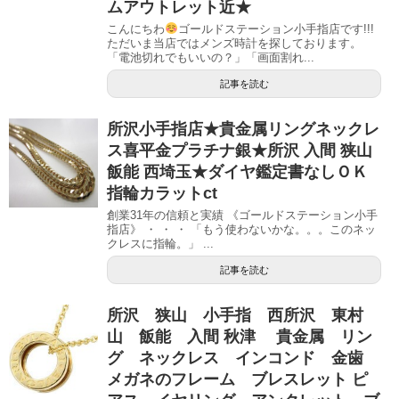
ムアウトレット近★
こんにちわ
ゴールドステーション小手指店です!!!
ただいま当店ではメンズ時計を探しております。
「電池切れでもいいの？」「画面割れ...
記事を読む
所沢小手指店★貴金属リングネックレ
ス喜平金プラチナ銀★所沢 入間 狭山
飯能 西埼玉★ダイヤ鑑定書なしＯＫ
指輪カラットct
創業31年の信頼と実績 《ゴールドステーション小手
指店》 ・ ・ ・ 「もう使わないかな。。。このネッ
クレスに指輪。」 ...
記事を読む
所沢 狭山 小手指 西所沢 東村
山 飯能 入間 秋津 貴金属 リン
グ ネックレス インコンド 金歯
メガネのフレーム ブレスレット ピ