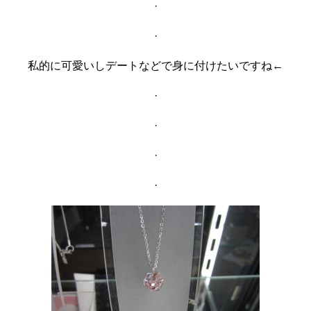
·
·
私的に可愛いしデートなどで身に付けたいですね←
·
·
·
·