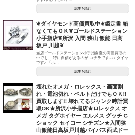
記事を読む
❦ダイヤモンド高価買取中❦鑑定書 箱
なくてもＯＫ❦ゴールドステーション
小手指店❦所沢 入間 狭山 飯能 日高
坂戸 川越❦
当店ゴールドステーション小手指自慢の高価買取の
中でも、 特に自信があるのが コチラです↓↓↓ ダイヤ
です♪ 「ホ...
記事を読む
壊れたオメガ・ロレックス・画面割
れ・電池切れ・ベルトだけでもＯＫ!!
買取します!! 壊れてるジャンク時計買
取OK★所沢小手指店★ロレックス オ
メガ タグホイヤー エルメス グッチ G
ショック セイコー シチズン★入間狭
山飯能日高坂戸川越バイパス西武ドー