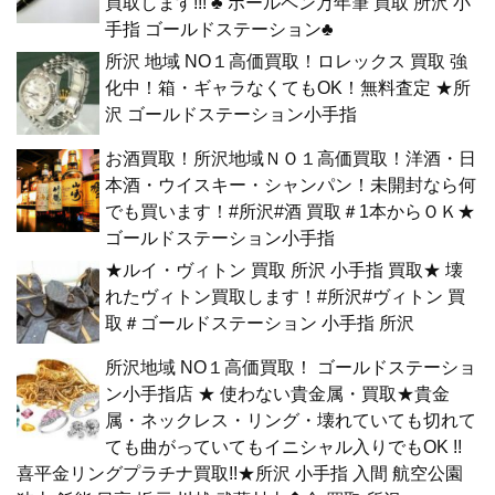
買取します!!! ♣ ボールペン万年筆 買取 所沢 小
手指 ゴールドステーション♣
所沢 地域 NO１高価買取！ロレックス 買取 強
化中！箱・ギャラなくてもOK！無料査定 ★所
沢 ゴールドステーション小手指
お酒買取！所沢地域ＮＯ１高価買取！洋酒・日
本酒・ウイスキー・シャンパン！未開封なら何
でも買います！#所沢#酒 買取＃1本からＯＫ★
ゴールドステーション小手指
★ルイ・ヴィトン 買取 所沢 小手指 買取★ 壊
れたヴィトン買取します！#所沢#ヴィトン 買
取＃ゴールドステーション 小手指 所沢
所沢地域 NO１高価買取！ ゴールドステーショ
ン小手指店 ★ 使わない貴金属・買取★貴金
属・ネックレス・リング・壊れていても切れて
ても曲がっていてもイニシャル入りでもOK !!
喜平金リングプラチナ買取!!★所沢 小手指 入間 航空公園