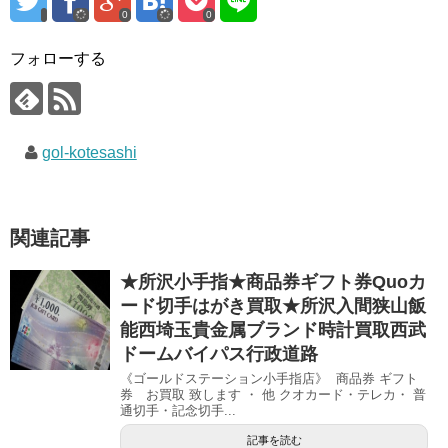
0
0
フォローする
gol-kotesashi
関連記事
★所沢小手指★商品券ギフト券Quoカ
ード切手はがき買取★所沢入間狭山飯
能西埼玉貴金属ブランド時計買取西武
ドームバイパス行政道路
《ゴールドステーション小手指店》 商品券 ギフト
券 お買取 致します ・ 他 クオカード・テレカ・ 普
通切手・記念切手...
記事を読む