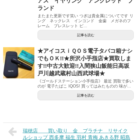
アス イヤリング アンクレット ブ
ランド
またまた更新です笑い つぎは貴金属についてです リ
ング ネックレス インコンド 金歯 メガネのフ
レーム ブレスレット ピ...
記事を読む
★アイコスｉＱＯＳ電子タバコ箱ナシ
でもＯＫ!!★所沢小手指店★買取しま
す!!中古大歓迎!!入間狭山飯能日高坂
戸川越武蔵村山西武球場★
《ゴールドステーション小手指店》 最近 買取で多い
のが 電子たばこ IQOS! 買ってはみたものの 味が...
記事を読む
瑞穂店 買い取り 金 プラチナ リサイク
ルショップ 西多摩 福生 羽村 青梅 あきる野 昭島