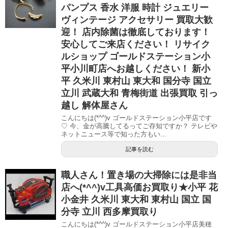
パンプス 香水 洋服 時計 ジュエリー
ヴィンテージ アクセサリー 買取大歓
迎！ 店内除菌は徹底しております！
安心してご来店ください！ リサイク
ルショップ ゴールドステーション小
平小川町店へお越しください！ 新小
平 久米川 東村山 東大和 国分寺 国立
立川 武蔵大和 青梅街道 出張買取 引っ
越し 解体屋さん
こんにちは(*^^)v ゴールドステーション小平店です
♡ 今、金が高騰してるってご存知ですか？ テレビや
ネットニュース等で知った方もい...
記事を読む
職人さん！置き場の大掃除には是非当
店へ(*^^)v工具高価お買取り★小平 花
小金井 久米川 東大和 東村山 国立 国
分寺 立川 西多摩買取り
こんにちは(*^^)v ゴールドステーション小平店美穂