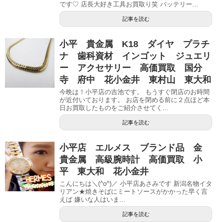
です♡ 店長大好き工具お買取り笑 バッテリー...
記事を読む
小平 貴金属 K18 ダイヤ プラチ
ナ 歯科資材 インゴット ジュエリ
ー アクセサリー 高価買取 国分
寺 府中 花小金井 東村山 東大和
今晩は！小平店の吉池です。 もうすぐ閉店のお時間
が近付いております。 お店を閉める前に２点ほど本
日お買取したものをご紹介させてく...
記事を読む
小平店 エルメス ブランド品 金
貴金属 高級腕時計 高価買取 小
平 東大和 花小金井
こんにちは＼(^o^)／ 小平店あさみです 新潟名物イタ
リアン★焼きそばにミートソースがかかった早く言
えば 嫌いな人はいま...
記事を読む