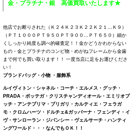
金
・
プラチナ
・
銀
高価買取
いたします
★
他店でお断りされた（Ｋ２４Ｋ２３Ｋ２２Ｋ２１…Ｋ９）
（ＰＴ１０００ＰＴ９５０ＰＴ９００…ＰＴ６５０）細か
くしっかり純度も調べ的確査定！！金かどうかわからない
もの・金とプラチナのコンビ物・めがねフレームから金歯
まで何でも買い取ります！！ 一度当店に足をお運びくださ
い！
ブランドバッグ・小物 ・服飾系
ルイヴィトン・シャネル・コーチ・エルメス・グッチ・
PRADA・ボッテガ・クリスチャンディオール・エミリオプ
ッチ・アンテプリマ・ブリガリ・カルティエ・フェラガ
モ・クロムハーツ・ドルチェ&ガッバーナ・フェンディ・イ
ヴ・サンローラン・ジバンシー
・ヴェルサーチ・ハンティ
ングワールド・・・なんでもＯＫ！！