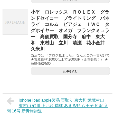
小平 ロレックス ＲＯＬＥＸ グラ
ンドセイコー ブライトリング パネ
ライ コルム ピアジェ ＩＷＣ タ
グホイヤー オメガ フランクミュラ
ー 高価買取 国分寺 府中 東大
和 東村山 立川 清瀬 花小金井
久米川
当店では 「ブログ見ました」 なんとこの一言だけで
★買取価格\10000以上で\2000UP（金券類除く） ★
買取価格\500...
記事を読む
iphone ipad apple製品 買取り 東大和 武蔵村山
東村山 砂川 上北台 瑞穂 あきる野 八王子 所沢 入
間 16号 新青梅街道