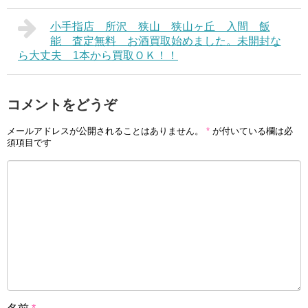
小手指店 所沢 狭山 狭山ヶ丘 入間 飯
能 査定無料 お酒買取始めました。未開封な
ら大丈夫 1本から買取ＯＫ！！
コメントをどうぞ
メールアドレスが公開されることはありません。
*
が付いている欄は必
須項目です