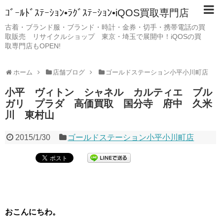
ｺﾞｰﾙﾄﾞｽﾃｰｼｮﾝ•ﾗｸﾞｽﾃｰｼｮﾝ•iQOS買取専門店
古着・ブランド服・ブランド・時計・金券・切手・携帯電話の買
取販売 リサイクルショップ 東京・埼玉で展開中！iQOSの買
取専門店もOPEN!
ホーム
店舗ブログ
ゴールドステーション小平小川町店
小平 ヴィトン シャネル カルティエ ブル
ガリ プラダ 高価買取 国分寺 府中 久米
川 東村山
2015/1/30
ゴールドステーション小平小川町店
おこんにちわ。