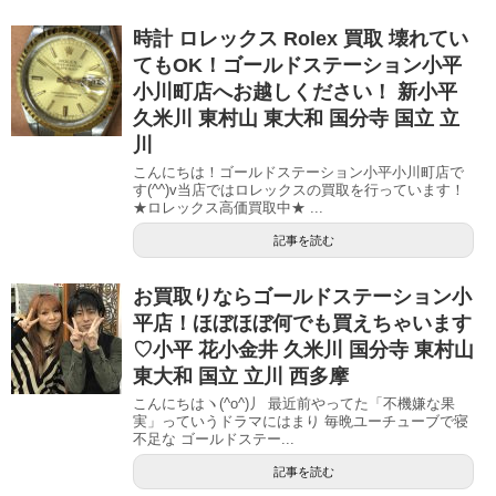
時計 ロレックス Rolex 買取 壊れてい
てもOK！ゴールドステーション小平
小川町店へお越しください！ 新小平
久米川 東村山 東大和 国分寺 国立 立
川
こんにちは！ゴールドステーション小平小川町店で
す(^^)v当店ではロレックスの買取を行っています！
★ロレックス高価買取中★ ...
記事を読む
お買取りならゴールドステーション小
平店！ほぼほぼ何でも買えちゃいます
♡小平 花小金井 久米川 国分寺 東村山
東大和 国立 立川 西多摩
こんにちはヽ(^o^)丿 最近前やってた「不機嫌な果
実」っていうドラマにはまり 毎晩ユーチューブで寝
不足な ゴールドステー...
記事を読む