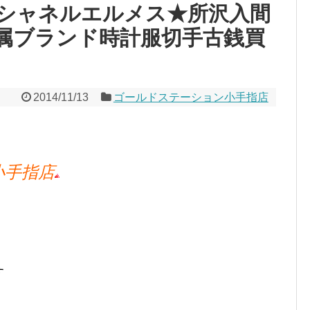
シャネルエルメス★所沢入間
属ブランド時計服切手古銭買
2014/11/13
ゴールドステーション小手指店
小手指店
す