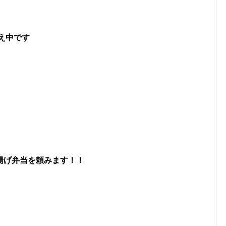
え中です
揚げ弁当を頼みます！！