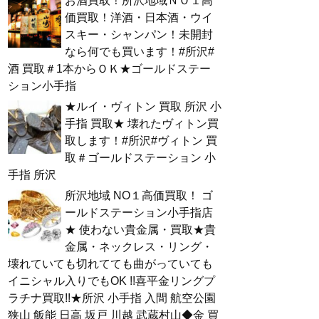
お酒買取！所沢地域ＮＯ１高
価買取！洋酒・日本酒・ウイ
スキー・シャンパン！未開封
なら何でも買います！#所沢#
酒 買取＃1本からＯＫ★ゴールドステー
ション小手指
★ルイ・ヴィトン 買取 所沢 小
手指 買取★ 壊れたヴィトン買
取します！#所沢#ヴィトン 買
取＃ゴールドステーション 小
手指 所沢
所沢地域 NO１高価買取！ ゴ
ールドステーション小手指店
★ 使わない貴金属・買取★貴
金属・ネックレス・リング・
壊れていても切れてても曲がっていても
イニシャル入りでもOK !!喜平金リングプ
ラチナ買取!!★所沢 小手指 入間 航空公園
狭山 飯能 日高 坂戸 川越 武蔵村山◆金 買