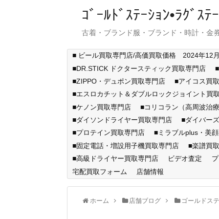
ｺﾞｰﾙﾄﾞｽﾃｰｼｮﾝ•ﾗｸﾞ
古着・ブランド服・ブランド・時計・金券
■ ビール買取専門店/高価買取価格 2024年12
■DR.STICK ドクタースティック買取専門店
■ZIPPO・デュポン買取専門店
■アイコス買
■エスロカチット＆ダブルロックジョイント買
■ケノン買取専門店
■コリコラン（高周波治療
■ダイソンドライヤー買取専門店
■ダイバー
■プロテイン買取専門店
■ミラブルplus・美
■固定電話・増設用子機買取専門店
■楽譜買
■高級ドライヤー買取専門店
ビデオ査定
プ
宅配買取フォーム
店舗情報
ホーム
店舗ブログ
ゴールドス