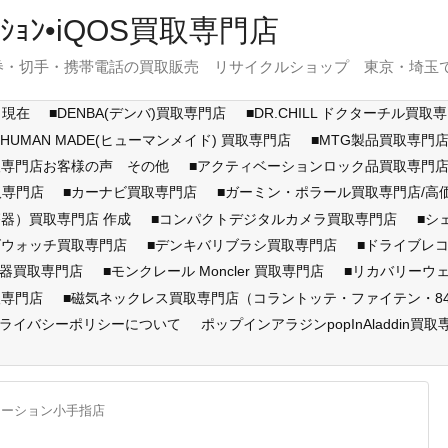
ｽﾃｰｼｮﾝ•iQOS買取専門店
・切手・携帯電話の買取販売 リサイクルショップ 東京・埼玉で展開
月現在
■DENBA(デンバ)買取専門店
■DR.CHILL ドクターチル買取
■HUMAN MADE(ヒューマンメイド) 買取専門店
■MTG製品買取専門
取専門店お客様の声 その他
■アクティベーションロック品買取専
取専門店
■カーナビ買取専門店
■ガーミン・ポラール買取専門店/
器）買取専門店 作成
■コンパクトデジタルカメラ買取専門店
■シ
ズウォッチ買取専門店
■デンキバリブラシ買取専門店
■ドライブレ
顔器買取専門店
■モンクレール Moncler 買取専門店
■リカバリーウ
取専門店
■磁気ネックレス買取専門店（コラントッテ・ファイテン・846Y
ライバシーポリシーについて
ポップインアラジンpopInAladdin買取
テーション小手指店