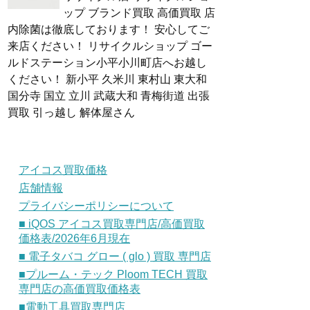
ップ ブランド買取 高価買取 店
内除菌は徹底しております！ 安心してご
来店ください！ リサイクルショップ ゴー
ルドステーション小平小川町店へお越し
ください！ 新小平 久米川 東村山 東大和
国分寺 国立 立川 武蔵大和 青梅街道 出張
買取 引っ越し 解体屋さん
アイコス買取価格
店舗情報
プライバシーポリシーについて
■ iQOS アイコス買取専門店/高価買取
価格表/2026年6月現在
■ 電子タバコ グロー ( glo ) 買取 専門店
■プルーム・テック Ploom TECH 買取
専門店の高価買取価格表
■電動工具買取専門店