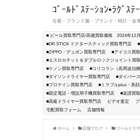
ｺﾞｰﾙﾄﾞｽﾃｰｼｮﾝ•ﾗｸﾞ
古着・ブランド服・ブランド・時計・金券
■ ビール買取専門店/高価買取価格 2024年12
■DR.STICK ドクタースティック買取専門店
■ZIPPO・デュポン買取専門店
■アイコス買
■エスロカチット＆ダブルロックジョイント買
■ケノン買取専門店
■コリコラン（高周波治療
■ダイソンドライヤー買取専門店
■ダイバー
■プロテイン買取専門店
■ミラブルplus・美
■固定電話・増設用子機買取専門店
■楽譜買
■高級ドライヤー買取専門店
ビデオ査定
プ
宅配買取フォーム
店舗情報
ホーム
店舗ブログ
ゴールドス