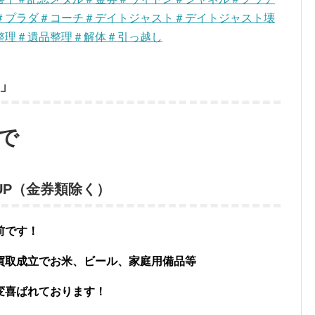
＃プラダ＃コーチ＃デイトジャスト＃デイトジャスト壊
整理＃遺品整理＃解体＃引っ越し
」
で
00UP（金券類除く）
前です！
買取成立でお米、ビール、家庭用備品等
変喜ばれております！