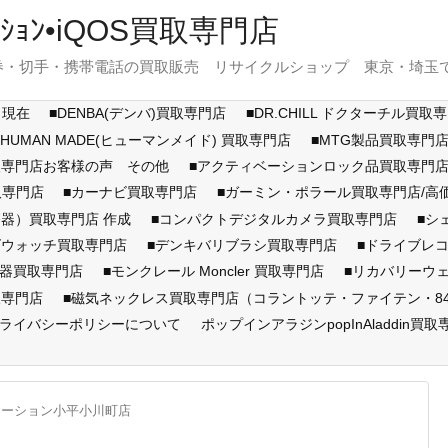
ｽﾃｰｼｮﾝ•iQOS買取専門店
・切手・携帯電話の買取販売 リサイクルショップ 東京・埼玉で展開
月現在
■DENBA(デンバ)買取専門店
■DR.CHILL ドクターチル買取
■HUMAN MADE(ヒューマンメイド) 買取専門店
■MTG製品買取専門
取専門店お客様の声 その他
■アクティベーションロック品買取専
取専門店
■カーナビ買取専門店
■ガーミン・ポラール買取専門店/
器）買取専門店 作成
■コンパクトデジタルカメラ買取専門店
■シ
ズウォッチ買取専門店
■デンキバリブラシ買取専門店
■ドライブレ
顔器買取専門店
■モンクレール Moncler 買取専門店
■リカバリーウ
取専門店
■磁気ネックレス買取専門店（コラントッテ・ファイテン・846Y
ライバシーポリシーについて
ポップインアラジンpopInAladdin買取
テーション小平小川町店