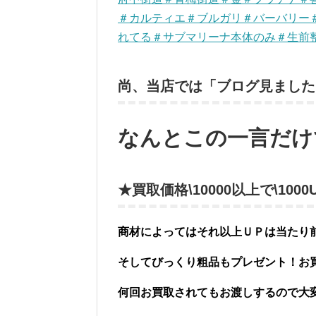
＃カルティエ＃ブルガリ＃バーバリー
れてる＃サブマリーナ本体のみ＃生前
尚、当店では「ブログ見ました
なんとこの一言だけ
★買取価格\10000以上で\10
商材によってはそれ以上ＵＰは当たり
そしてびっくり粗品もプレゼント！お
何回お買取されてもお渡しするので大