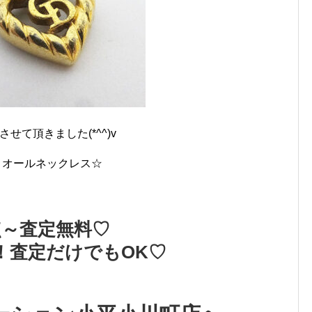
させて頂きました(*^^)v
ィオールネックレス☆
点～査定無料♡
！査定だけでもOK♡