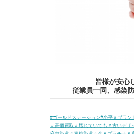
皆様が安心
従業員一同、感染防止
#ゴールドステーション#小平＃ブラ
＃高価買取＃壊れていても＃古いデザ
府中街道＃青梅街道＃金＃プラチナ＃