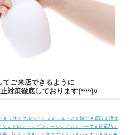
してご来店できるように
対策徹底しております(*^^)v
ンド＃リサイクルショップ＃リユース＃時計＃買取＃販売
イン＃トレンド＃ビンテージ＃アンティーク＃骨董品＃
喜平＃記念メダル＃金券＃ヴィトン＃シャネル＃グッチ