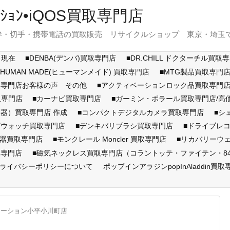
ｽﾃｰｼｮﾝ•iQOS買取専門店
・切手・携帯電話の買取販売 リサイクルショップ 東京・埼玉で展開
月現在
■DENBA(デンバ)買取専門店
■DR.CHILL ドクターチル買取
■HUMAN MADE(ヒューマンメイド) 買取専門店
■MTG製品買取専門
取専門店お客様の声 その他
■アクティベーションロック品買取専
取専門店
■カーナビ買取専門店
■ガーミン・ポラール買取専門店/
器）買取専門店 作成
■コンパクトデジタルカメラ買取専門店
■シ
ズウォッチ買取専門店
■デンキバリブラシ買取専門店
■ドライブレ
顔器買取専門店
■モンクレール Moncler 買取専門店
■リカバリーウ
取専門店
■磁気ネックレス買取専門店（コラントッテ・ファイテン・846Y
ライバシーポリシーについて
ポップインアラジンpopInAladdin買取
テーション小平小川町店