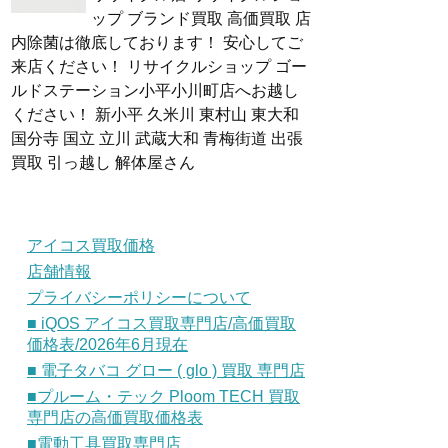
ップ ブランド買取 高価買取 店
内除菌は徹底しております！ 安心してご
来店ください！ リサイクルショップ ゴー
ルドステーション小平小川町店へお越し
ください！ 新小平 久米川 東村山 東大和
国分寺 国立 立川 武蔵大和 青梅街道 出張
買取 引っ越し 解体屋さん
アイコス買取価格
店舗情報
プライバシーポリシーについて
■ iQOS アイコス買取専門店/高価買取
価格表/2026年6月現在
■ 電子タバコ グロー ( glo ) 買取 専門店
■プルーム・テック Ploom TECH 買取
専門店の高価買取価格表
■電動工具買取専門店