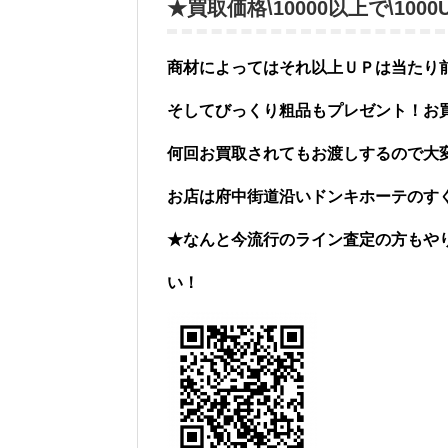
★買取価格\10000以上で\10
商材によってはそれ以上ＵＰは当たり
そしてびっくり粗品もプレゼント！お
何回お買取されてもお渡しするので大
お店は府中街道沿いドンキホーテのす
★なんと今流行のライン査定の方もや
い！