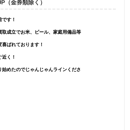
00UP（金券類除く）
前です！
買取成立でお米、ビール、家庭用備品等
変喜ばれております！
ぐ近く！
り始めたのでじゃんじゃんラインくださ