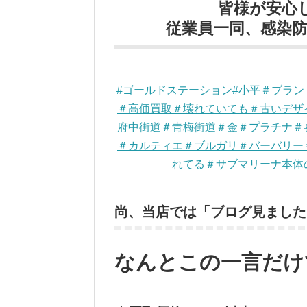
皆様が安心
従業員一同、感染防止
#ゴールドステーション#小平＃ブラ
＃高価買取＃壊れていても＃古いデザ
府中街道＃青梅街道＃金＃プラチナ＃
＃カルティエ＃ブルガリ＃バーバリー
れてる＃サブマリーナ本体
尚、当店では「ブログ見ました
なんとこの一言だけ