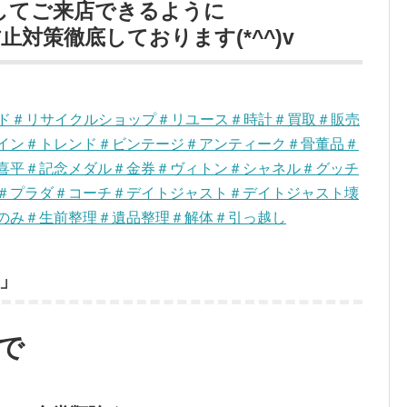
してご来店できるように
対策徹底しております(*^^)v
ンド＃リサイクルショップ＃リユース＃時計＃買取＃販売
イン＃トレンド＃ビンテージ＃アンティーク＃骨董品＃
喜平＃記念メダル＃金券＃ヴィトン＃シャネル＃グッチ
＃プラダ＃コーチ＃デイトジャスト＃デイトジャスト壊
のみ＃生前整理＃遺品整理＃解体＃引っ越し
」
で