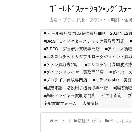
ｺﾞｰﾙﾄﾞｽﾃｰｼｮﾝ•ﾗｸﾞ
古着・ブランド服・ブランド・時計・金券
■ ビール買取専門店/高価買取価格 2024年12
■DR.STICK ドクタースティック買取専門店
■ZIPPO・デュポン買取専門店
■アイコス買
■エスロカチット＆ダブルロックジョイント買
■ケノン買取専門店
■コリコラン（高周波治療
■ダイソンドライヤー買取専門店
■ダイバー
■プロテイン買取専門店
■ミラブルplus・美
■固定電話・増設用子機買取専門店
■楽譜買
■高級ドライヤー買取専門店
ビデオ査定
プ
宅配買取フォーム
店舗情報
ホーム
店舗ブログ
ゴールドス