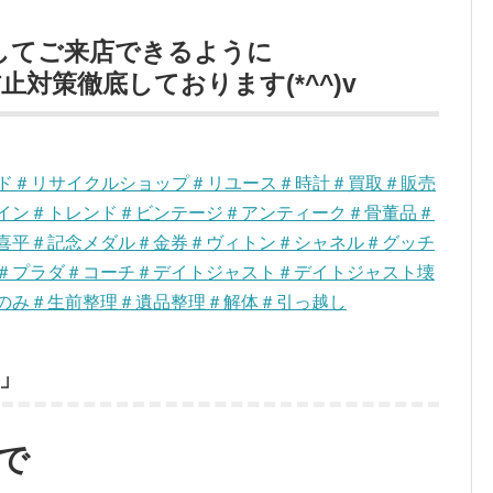
してご来店できるように
対策徹底しております(*^^)v
ンド＃リサイクルショップ＃リユース＃時計＃買取＃販売
イン＃トレンド＃ビンテージ＃アンティーク＃骨董品＃
喜平＃記念メダル＃金券＃ヴィトン＃シャネル＃グッチ
＃プラダ＃コーチ＃デイトジャスト＃デイトジャスト壊
のみ＃生前整理＃遺品整理＃解体＃引っ越し
」
で