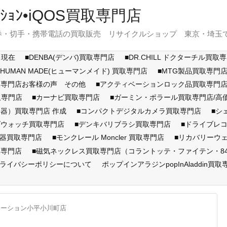
ｽﾃｰｼｮﾝ•iQOS買取専門店
・切手・携帯電話の買取販売 リサイクルショップ 東京・埼玉で展開
月現在
■DENBA(デンバ)買取専門店
■DR.CHILL ドクターチル買取
■HUMAN MADE(ヒューマンメイド) 買取専門店
■MTG製品買取専門
取専門店お客様の声 その他
■アクティベーションロック品買取専
取専門店
■カーナビ買取専門店
■ガーミン・ポラール買取専門店/
器）買取専門店 作成
■コンパクトデジタルカメラ買取専門店
■シ
ズウォッチ買取専門店
■デンキバリブラシ買取専門店
■ドライブレ
顔器買取専門店
■モンクレール Moncler 買取専門店
■リカバリーウ
取専門店
■磁気ネックレス買取専門店（コラントッテ・ファイテン・846Y
ライバシーポリシーについて
ポップインアラジンpopInAladdin買取
テーション小平小川町店