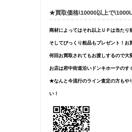
★買取価格\10000以上で\10
商材によってはそれ以上ＵＰは当たり
そしてびっくり粗品もプレゼント！お
何回お買取されてもお渡しするので大
お店は府中街道沿いドンキホーテのす
★なんと今流行のライン査定の方もや
い！