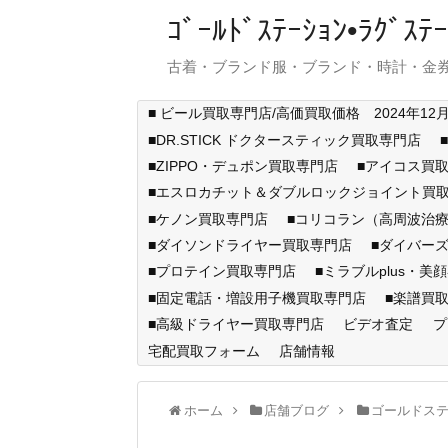
ｺﾞｰﾙﾄﾞｽﾃｰｼｮﾝ•ﾗｸﾞ
古着・ブランド服・ブランド・時計・金券
■ ビール買取専門店/高価買取価格 2024年12
■DR.STICK ドクタースティック買取専門店
■ZIPPO・デュポン買取専門店
■アイコス買
■エスロカチット＆ダブルロックジョイント買
■ケノン買取専門店
■コリコラン（高周波治療
■ダイソンドライヤー買取専門店
■ダイバー
■プロテイン買取専門店
■ミラブルplus・美
■固定電話・増設用子機買取専門店
■楽譜買
■高級ドライヤー買取専門店
ビデオ査定
プ
宅配買取フォーム
店舗情報
ホーム
店舗ブログ
ゴールドス