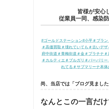
皆様が安心
従業員一同、感染防止
#ゴールドステーション#小平＃ブラ
＃高価買取＃壊れていても＃古いデザ
府中街道＃青梅街道＃金＃プラチナ＃
＃カルティエ＃ブルガリ＃バーバリー
れてる＃サブマリーナ本体
尚、当店では「ブログ見ました
なんとこの一言だけ