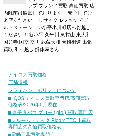
ップ ブランド買取 高価買取 店
内除菌は徹底しております！ 安心してご
来店ください！ リサイクルショップ ゴー
ルドステーション小平小川町店へお越し
ください！ 新小平 久米川 東村山 東大和
国分寺 国立 立川 武蔵大和 青梅街道 出張
買取 引っ越し 解体屋さん
アイコス買取価格
店舗情報
プライバシーポリシーについて
■ iQOS アイコス買取専門店/高価買取
価格表/2026年6月現在
■ 電子タバコ グロー ( glo ) 買取 専門店
■プルーム・テック Ploom TECH 買取
専門店の高価買取価格表
■電動工具買取専門店