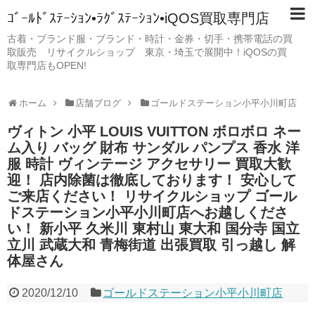
ｺﾞｰﾙﾄﾞｽﾃｰｼｮﾝ•ﾗｸﾞｽﾃｰｼｮﾝ•iQOS買取専門店
古着・ブランド服・ブランド・時計・金券・切手・携帯電話の買
取販売 リサイクルショップ 東京・埼玉で展開中！iQOSの買
取専門店もOPEN!
ホーム
店舗ブログ
ゴールドステーション小平小川町店
ヴィトン 小平 LOUIS VUITTON ボロボロ ネー
ム入り バッグ 財布 サンダル パンプス 香水 洋
服 時計 ヴィンテージ アクセサリー 買取大歓
迎！ 店内除菌は徹底しております！ 安心して
ご来店ください！ リサイクルショップ ゴール
ドステーション小平小川町店へお越しくださ
い！ 新小平 久米川 東村山 東大和 国分寺 国立
立川 武蔵大和 青梅街道 出張買取 引っ越し 解
体屋さん
2020/12/10
ゴールドステーション小平小川町店