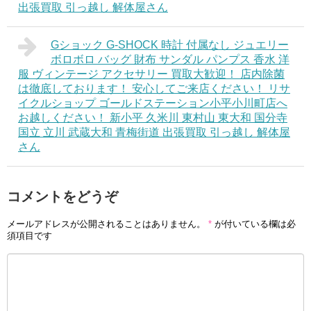
出張買取 引っ越し 解体屋さん
Gショック G-SHOCK 時計 付属なし ジュエリー
ボロボロ バッグ 財布 サンダル パンプス 香水 洋
服 ヴィンテージ アクセサリー 買取大歓迎！ 店内除菌
は徹底しております！ 安心してご来店ください！ リサ
イクルショップ ゴールドステーション小平小川町店へ
お越しください！ 新小平 久米川 東村山 東大和 国分寺
国立 立川 武蔵大和 青梅街道 出張買取 引っ越し 解体屋
さん
コメントをどうぞ
メールアドレスが公開されることはありません。
*
が付いている欄は必
須項目です