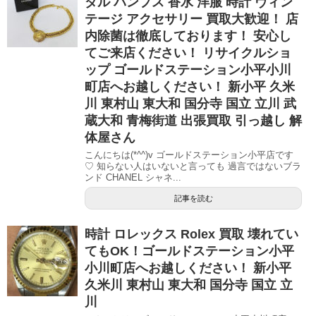
ダル パンプス 香水 洋服 時計 ヴィン
テージ アクセサリー 買取大歓迎！ 店
内除菌は徹底しております！ 安心し
てご来店ください！ リサイクルショ
ップ ゴールドステーション小平小川
町店へお越しください！ 新小平 久米
川 東村山 東大和 国分寺 国立 立川 武
蔵大和 青梅街道 出張買取 引っ越し 解
体屋さん
こんにちは(*^^)v ゴールドステーション小平店です
♡ 知らない人はいないと言っても 過言ではないブラ
ンド CHANEL シャネ...
記事を読む
時計 ロレックス Rolex 買取 壊れてい
てもOK！ゴールドステーション小平
小川町店へお越しください！ 新小平
久米川 東村山 東大和 国分寺 国立 立
川