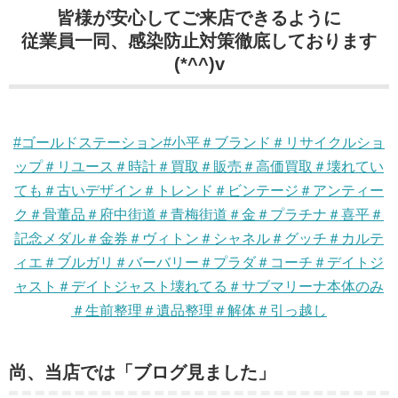
皆様が安心してご来店できるように
従業員一同、感染防止対策徹底しております
(*^^)v
#ゴールドステーション#小平＃ブランド＃リサイクルショ
ップ＃リユース＃時計＃買取＃販売＃高価買取＃壊れてい
ても＃古いデザイン＃トレンド＃ビンテージ＃アンティー
ク＃骨董品＃府中街道＃青梅街道＃金＃プラチナ＃喜平＃
記念メダル＃金券＃ヴィトン＃シャネル＃グッチ＃カルテ
ィエ＃ブルガリ＃バーバリー＃プラダ＃コーチ＃デイトジ
ャスト＃デイトジャスト壊れてる＃サブマリーナ本体のみ
＃生前整理＃遺品整理＃解体＃引っ越し
尚、当店では「ブログ見ました」