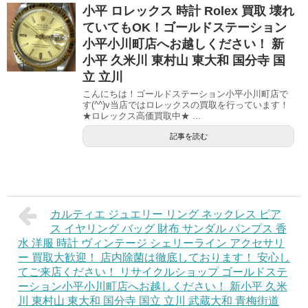
小平 ロレックス 時計 Rolex 買取 壊れ
ていてもOK！ゴールドステーション
小平小川町店へお越しください！ 新
小平 久米川 東村山 東大和 国分寺 国
立 立川
こんにちは！ゴールドステーション小平小川町店で
す(^^)v当店ではロレックスの買取を行っています！
★ロレックス高価買取中★ ...
記事を読む
カルティエ ジュエリー リング ネックレス ピア
ス イヤリング バッグ 財布 サンダル パンプス 香
水 洋服 時計 ヴィンテージ シェリーライン アクセサリ
ー 買取大歓迎！ 店内除菌は徹底しております！ 安心し
てご来店ください！ リサイクルショップ ゴールドステ
ーション小平小川町店へお越しください！ 新小平 久米
川 東村山 東大和 国分寺 国立 立川 武蔵大和 青梅街道