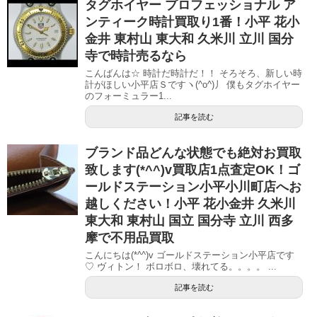
タグホイヤー プロフェッショナル ア
ンティーク時計買取り1番！小平 花小
金井 東村山 東大和 久米川 立川 国分
寺で時計売るなら
こんばんは☆ 時計だ時計だ！！ そろそろ、新しい時
計がほしい小平店Ｓですヽ(^o^)丿 僕もタグホイヤー
のフォーミュラー1...
記事を読む
ブランド品どんな状態でも絶対お買取
致します(*^^)v買取店1点査定OK！ゴ
ールドステーション小平小川町店へお
越しください！小平 花小金井 久米川
東大和 東村山 国立 国分寺 立川 西多
摩で不用品買取
こんにちは(*^^)v ゴールドステーション小平店です
♡ ヴィトン！ ボロボロ、壊れてる。。。。 ...
記事を読む