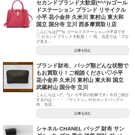
セカンドブランド大歓迎(*^^)vゴール
ドステーション ブランド リサイクル
小平 花小金井 久米川 東村山 東大和
国立 国分寺 立川 西多摩買取り店
こんにちは(*^^)v ゴールドステーション小平店です
♡ セカンドブランド大歓迎！！ 尚、当店では「ブロ
グ見ま...
記事を読む
ブランド財布、バッグ類どんな状態で
もお買取り！ご相談ください♡小平
花小金井 久米川 東村山 東大和 国立
武蔵村山 国分寺 立川
こんにちはヽ(^。^)ノ 小平店の松林です♪ 今日ご紹介
するのは・・・ 『ヴィトン』のセカンドバッグ☆
尚、当店...
記事を読む
シャネル CHANEL バッグ 財布 サン