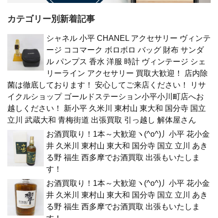
カテゴリー別新着記事
シャネル 小平 CHANEL アクセサリー ヴィンテ
ージ ココマーク ボロボロ バッグ 財布 サンダ
ル パンプス 香水 洋服 時計 ヴィンテージ シェ
リーライン アクセサリー 買取大歓迎！ 店内除
菌は徹底しております！ 安心してご来店ください！ リサ
イクルショップ ゴールドステーション小平小川町店へお
越しください！ 新小平 久米川 東村山 東大和 国分寺 国立
立川 武蔵大和 青梅街道 出張買取 引っ越し 解体屋さん
お酒買取り！1本～大歓迎ヽ(^o^)丿小平 花小金
井 久米川 東村山 東大和 国分寺 国立 立川 あき
る野 福生 西多摩でお酒買取 出張もいたしま
す！
お酒買取り！1本～大歓迎ヽ(^o^)丿小平 花小金
井 久米川 東村山 東大和 国分寺 国立 立川 あき
る野 福生 西多摩でお酒買取 出張もいたしま