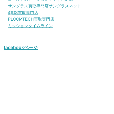
サングラス買取専門店サングラスネット
iQOS買取専門店
PLOOMTECH買取専門店
ミッションタイムライン
facebookページ
twitter
Tweets by iQos_kaitori
© 2014
ｺﾞｰﾙﾄﾞｽﾃｰｼｮﾝ•ﾗｸﾞｽﾃｰｼｮﾝ•iQOS買取専門店