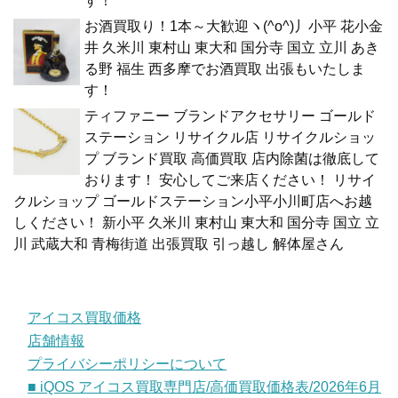
す！
お酒買取り！1本～大歓迎ヽ(^o^)丿小平 花小金
井 久米川 東村山 東大和 国分寺 国立 立川 あき
る野 福生 西多摩でお酒買取 出張もいたしま
す！
ティファニー ブランドアクセサリー ゴールド
ステーション リサイクル店 リサイクルショッ
プ ブランド買取 高価買取 店内除菌は徹底して
おります！ 安心してご来店ください！ リサイ
クルショップ ゴールドステーション小平小川町店へお越
しください！ 新小平 久米川 東村山 東大和 国分寺 国立 立
川 武蔵大和 青梅街道 出張買取 引っ越し 解体屋さん
アイコス買取価格
店舗情報
プライバシーポリシーについて
■ iQOS アイコス買取専門店/高価買取価格表/2026年6月