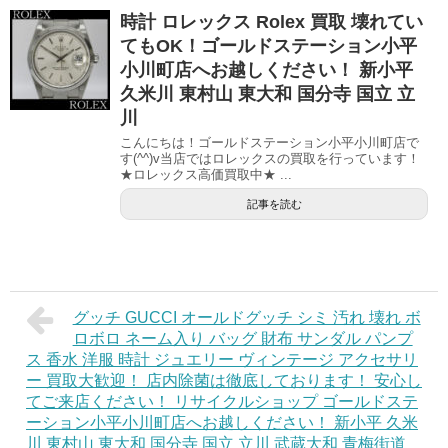
時計 ロレックス Rolex 買取 壊れてい
てもOK！ゴールドステーション小平
小川町店へお越しください！ 新小平
久米川 東村山 東大和 国分寺 国立 立
川
こんにちは！ゴールドステーション小平小川町店で
す(^^)v当店ではロレックスの買取を行っています！
★ロレックス高価買取中★ ...
記事を読む
グッチ GUCCI オールドグッチ シミ 汚れ 壊れ ボ
ロボロ ネーム入り バッグ 財布 サンダル パンプ
ス 香水 洋服 時計 ジュエリー ヴィンテージ アクセサリ
ー 買取大歓迎！ 店内除菌は徹底しております！ 安心し
てご来店ください！ リサイクルショップ ゴールドステ
ーション小平小川町店へお越しください！ 新小平 久米
川 東村山 東大和 国分寺 国立 立川 武蔵大和 青梅街道