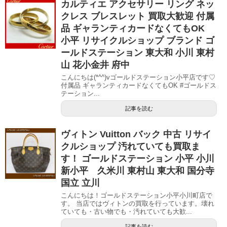
カルティエ アクセサリー リング ネッ
クレス ブレスレット 買取大歓迎 付属
品 ギャランティカードなくてもOK
小平 リサイクルショップ ブランド ゴ
ールドステーション 東大和 小川 東村
山 花小金井 府中
こんにちは(*^^)vゴールドステーション小平店です♡
付属品 ギャランティカードなくてもOK #ゴールドス
テーション...
記事を読む
ヴィトン Vuitton バック 中古 リサイ
クルショップ 汚れていても買取ま
す！ ゴールドステーション 小平 小川
新小平 久米川 東村山 東大和 国分寺
国立 立川
こんにちは！ゴールドステーション小平小川町店で
す。 当店ではヴィトンの買取を行っています。壊れ
ていても・古い物でも・汚れていても大歓...
記事を読む