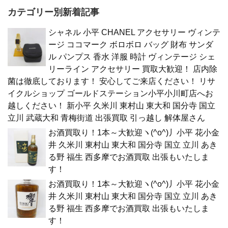
カテゴリー別新着記事
シャネル 小平 CHANEL アクセサリー ヴィンテ
ージ ココマーク ボロボロ バッグ 財布 サンダ
ル パンプス 香水 洋服 時計 ヴィンテージ シェ
リーライン アクセサリー 買取大歓迎！ 店内除
菌は徹底しております！ 安心してご来店ください！ リサ
イクルショップ ゴールドステーション小平小川町店へお
越しください！ 新小平 久米川 東村山 東大和 国分寺 国立
立川 武蔵大和 青梅街道 出張買取 引っ越し 解体屋さん
お酒買取り！1本～大歓迎ヽ(^o^)丿小平 花小金
井 久米川 東村山 東大和 国分寺 国立 立川 あき
る野 福生 西多摩でお酒買取 出張もいたしま
す！
お酒買取り！1本～大歓迎ヽ(^o^)丿小平 花小金
井 久米川 東村山 東大和 国分寺 国立 立川 あき
る野 福生 西多摩でお酒買取 出張もいたしま
す！