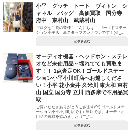
小平 グッチ トート ヴィトン シ
ャネル バッグ 高価買取 国分寺
府中 東村山 武蔵村山
ブログをご覧の皆様！こんにちは！ ゴールドステー
ション小平店、新スタッフのレナウンです！(＠_...
記事を読む
オーディオ機器・ヘッドホン・ステレ
オなど未使用品～壊れてても買取ま
す！！ 1点査定OK！ゴールドステー
ション小平小川町店へお越しくださ
い！小平 花小金井 久米川 東大和 東村
山 国立 国分寺 立川 西多摩で不用品買
取
ご覧いただきありがとうござます(^^) ゴールドステ
ーション小平小川町店です♪ 当店では、オーディオ
用品の買取を始めました（*^_^...
記事を読む