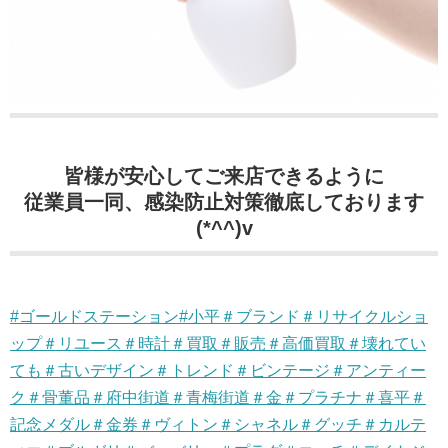
皆様が安心してご来店できるように
従業員一同、感染防止対策徹底しております
(*^^)v
#ゴールドステーション#小平＃ブランド＃リサイクルショ
ップ＃リユース＃時計＃買取＃販売＃高価買取＃壊れてい
ても＃古いデザイン＃トレンド＃ビンテージ＃アンティー
ク＃骨董品＃府中街道＃青梅街道＃金＃プラチナ＃喜平＃
記念メダル＃金券＃ヴィトン＃シャネル＃グッチ＃カルテ