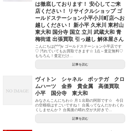
は徹底しております！ 安心してご来
店ください！ リサイクルショップ ゴ
ールドステーション小平小川町店へお
越しください！ 新小平 久米川 東村山
東大和 国分寺 国立 立川 武蔵大和 青
梅街道 出張買取 引っ越し 解体屋さん
こんにちは(*^^)v ゴールドステーション小平店です
♡ 汚れていてもお買取できます☆ 1点～査定無料♡
もちろん！査定だけ...
記事を読む
ヴィトン シャネル ボッテガ クロ
ムハーツ 金券 貴金属 高価買取
小平 国分寺 東大和
みなさんこんにちわ☆ 月１出勤の阿部です☆ 今日
の空模様はすごいですね！ 台風ってなんだかわくわ
くしませんか？ 台風後の晴れ空が大好きで...
記事を読む