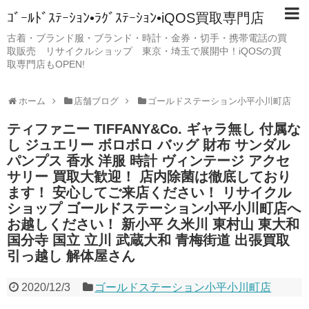
ｺﾞｰﾙﾄﾞｽﾃｰｼｮﾝ•ﾗｸﾞｽﾃｰｼｮﾝ•iQOS買取専門店
古着・ブランド服・ブランド・時計・金券・切手・携帯電話の買
取販売 リサイクルショップ 東京・埼玉で展開中！iQOSの買
取専門店もOPEN!
ホーム
店舗ブログ
ゴールドステーション小平小川町店
ティファニー TIFFANY&Co. ギャラ無し 付属な
し ジュエリー ボロボロ バッグ 財布 サンダル
パンプス 香水 洋服 時計 ヴィンテージ アクセ
サリー 買取大歓迎！ 店内除菌は徹底しており
ます！ 安心してご来店ください！ リサイクル
ショップ ゴールドステーション小平小川町店へ
お越しください！ 新小平 久米川 東村山 東大和
国分寺 国立 立川 武蔵大和 青梅街道 出張買取
引っ越し 解体屋さん
2020/12/3
ゴールドステーション小平小川町店