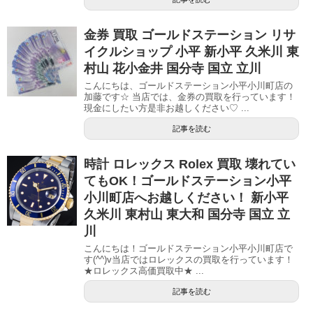
金券 買取 ゴールドステーション リサ
イクルショップ 小平 新小平 久米川 東
村山 花小金井 国分寺 国立 立川
こんにちは、ゴールドステーション小平小川町店の
加藤です☆ 当店では、金券の買取を行っています！
現金にしたい方是非お越しください♡ ...
記事を読む
時計 ロレックス Rolex 買取 壊れてい
てもOK！ゴールドステーション小平
小川町店へお越しください！ 新小平
久米川 東村山 東大和 国分寺 国立 立
川
こんにちは！ゴールドステーション小平小川町店で
す(^^)v当店ではロレックスの買取を行っています！
★ロレックス高価買取中★ ...
記事を読む