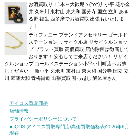
お酒買取り！1本～大歓迎ヽ(^o^)丿小平 花小金
井 久米川 東村山 東大和 国分寺 国立 立川 あき
る野 福生 西多摩でお酒買取 出張もいたしま
す！
ティファニー ブランドアクセサリー ゴールド
ステーション リサイクル店 リサイクルショッ
プ ブランド買取 高価買取 店内除菌は徹底して
おります！ 安心してご来店ください！ リサイ
クルショップ ゴールドステーション小平小川町店へお越
しください！ 新小平 久米川 東村山 東大和 国分寺 国立 立
川 武蔵大和 青梅街道 出張買取 引っ越し 解体屋さん
アイコス買取価格
店舗情報
プライバシーポリシーについて
■ iQOS アイコス買取専門店/高価買取価格表/2026年6月
現在