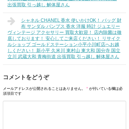
出張買取 引っ越し 解体屋さん
シャネル CHANEL 香水 使いかけOK！ バッグ 財
布 サンダル パンプス 香水 洋服 時計 ジュエリー
ヴィンテージ アクセサリー 買取大歓迎！ 店内除菌は徹
底しております！ 安心してご来店ください！ リサイク
ルショップ ゴールドステーション小平小川町店へお越
しください！ 新小平 久米川 東村山 東大和 国分寺 国立
立川 武蔵大和 青梅街道 出張買取 引っ越し 解体屋さん
コメントをどうぞ
メールアドレスが公開されることはありません。
*
が付いている欄は必
須項目です