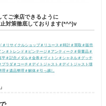
してご来店できるように
対策徹底しております(*^^)v
ンド＃リサイクルショップ＃リユース＃時計＃買取＃販売
イン＃トレンド＃ビンテージ＃アンティーク＃骨董品＃
喜平＃記念メダル＃金券＃ヴィトン＃シャネル＃グッチ
＃プラダ＃コーチ＃デイトジャスト＃デイトジャスト壊
整理＃遺品整理＃解体＃引っ越し
」
で