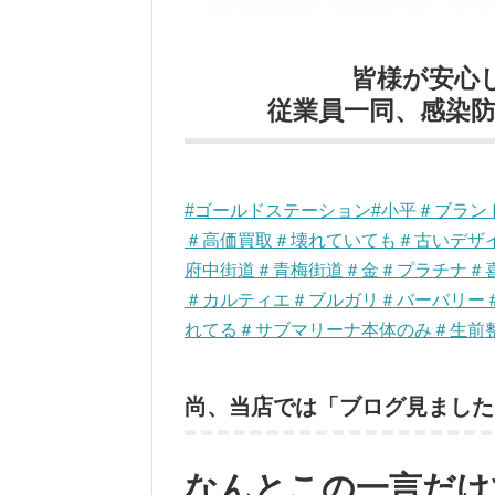
皆様が安心
従業員一同、感染防止
#ゴールドステーション#小平＃ブラ
＃高価買取＃壊れていても＃古いデザ
府中街道＃青梅街道＃金＃プラチナ＃
＃カルティエ＃ブルガリ＃バーバリー
れてる＃サブマリーナ本体のみ＃生前
尚、当店では「ブログ見ました
なんとこの一言だけ