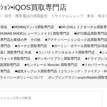
ｽﾃｰｼｮﾝ•iQOS買取専門店
・切手・携帯電話の買取販売 リサイクルショップ 東京・埼玉で展開
月現在
■DENBA(デンバ)買取専門店
■DR.CHILL ドクターチル買取
■HUMAN MADE(ヒューマンメイド) 買取専門店
■MTG製品買取専門
取専門店お客様の声 その他
■アクティベーションロック品買取専
取専門店
■カーナビ買取専門店
■ガーミン・ポラール買取専門店/
器）買取専門店 作成
■コンパクトデジタルカメラ買取専門店
■シ
ズウォッチ買取専門店
■デンキバリブラシ買取専門店
■ドライブレ
顔器買取専門店
■モンクレール Moncler 買取専門店
■リカバリーウ
取専門店
■磁気ネックレス買取専門店（コラントッテ・ファイテン・846Y
ライバシーポリシーについて
ポップインアラジンpopInAladdin買取
テーション小平小川町店