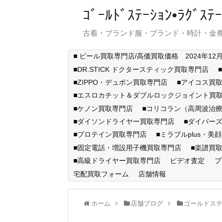
ｺﾞｰﾙﾄﾞｽﾃｰｼｮﾝ•ﾗｸﾞ
古着・ブランド服・ブランド・時計・金券
■ ビール買取専門店/高価買取価格 2024年12
■DR.STICK ドクタースティック買取専門店
■ZIPPO・デュポン買取専門店
■アイコス買
■エスロカチット＆ダブルロックジョイント買
■ケノン買取専門店
■コリコラン（高周波治療
■ダイソンドライヤー買取専門店
■ダイバー
■プロテイン買取専門店
■ミラブルplus・美
■固定電話・増設用子機買取専門店
■楽譜買
■高級ドライヤー買取専門店
ビデオ査定
プ
宅配買取フォーム
店舗情報
ホーム
店舗ブログ
ゴールドス