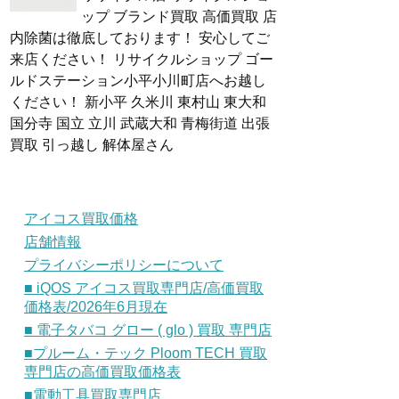
ップ ブランド買取 高価買取 店
内除菌は徹底しております！ 安心してご
来店ください！ リサイクルショップ ゴー
ルドステーション小平小川町店へお越し
ください！ 新小平 久米川 東村山 東大和
国分寺 国立 立川 武蔵大和 青梅街道 出張
買取 引っ越し 解体屋さん
アイコス買取価格
店舗情報
プライバシーポリシーについて
■ iQOS アイコス買取専門店/高価買取
価格表/2026年6月現在
■ 電子タバコ グロー ( glo ) 買取 専門店
■プルーム・テック Ploom TECH 買取
専門店の高価買取価格表
■電動工具買取専門店