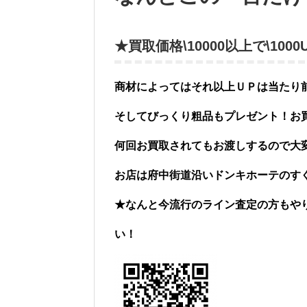
★買取価格\10000以上で\10
商材によってはそれ以上ＵＰは当たり
そしてびっくり粗品もプレゼント！お
何回お買取されてもお渡しするので大
お店は府中街道沿いドンキホーテのす
★なんと今流行のライン査定の方もや
い！