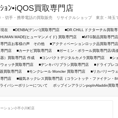
ｽﾃｰｼｮﾝ•iQOS買取専門店
・切手・携帯電話の買取販売 リサイクルショップ 東京・埼玉で展開
月現在
■DENBA(デンバ)買取専門店
■DR.CHILL ドクターチル買取
■HUMAN MADE(ヒューマンメイド) 買取専門店
■MTG製品買取専門
取専門店お客様の声 その他
■アクティベーションロック品買取専
取専門店
■カーナビ買取専門店
■ガーミン・ポラール買取専門店/
器）買取専門店 作成
■コンパクトデジタルカメラ買取専門店
■シ
ズウォッチ買取専門店
■デンキバリブラシ買取専門店
■ドライブレ
顔器買取専門店
■モンクレール Moncler 買取専門店
■リカバリーウ
取専門店
■磁気ネックレス買取専門店（コラントッテ・ファイテン・846Y
ライバシーポリシーについて
ポップインアラジンpopInAladdin買取
テーション小平小川町店