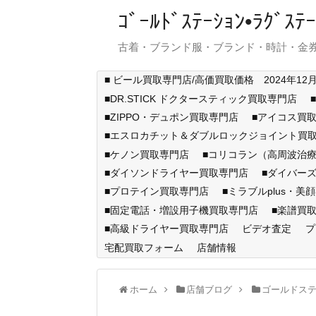
ｺﾞｰﾙﾄﾞｽﾃｰｼｮﾝ•ﾗｸﾞ
古着・ブランド服・ブランド・時計・金券
■ ビール買取専門店/高価買取価格 2024年12
■DR.STICK ドクタースティック買取専門店
■ZIPPO・デュポン買取専門店
■アイコス買
■エスロカチット＆ダブルロックジョイント買
■ケノン買取専門店
■コリコラン（高周波治療
■ダイソンドライヤー買取専門店
■ダイバー
■プロテイン買取専門店
■ミラブルplus・美
■固定電話・増設用子機買取専門店
■楽譜買
■高級ドライヤー買取専門店
ビデオ査定
プ
宅配買取フォーム
店舗情報
ホーム
店舗ブログ
ゴールドス