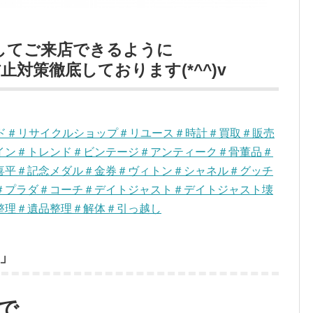
してご来店できるように
対策徹底しております(*^^)v
ンド＃リサイクルショップ＃リユース＃時計＃買取＃販売
イン＃トレンド＃ビンテージ＃アンティーク＃骨董品＃
喜平＃記念メダル＃金券＃ヴィトン＃シャネル＃グッチ
＃プラダ＃コーチ＃デイトジャスト＃デイトジャスト壊
整理＃遺品整理＃解体＃引っ越し
」
で