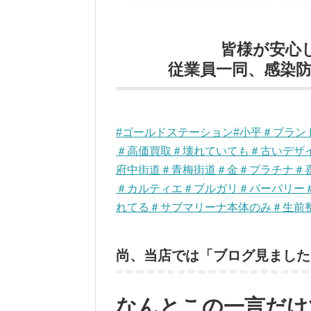
皆様が安心
従業員一同、感染防止
#ゴールドステーション#小平＃ブラ
＃高価買取＃壊れていても＃古いデザ
府中街道＃青梅街道＃金＃プラチナ＃
＃カルティエ＃ブルガリ＃バーバリー
れてる＃サブマリーナ本体のみ＃生前
尚、当店では「ブログ見ました
なんとこの一言だけ