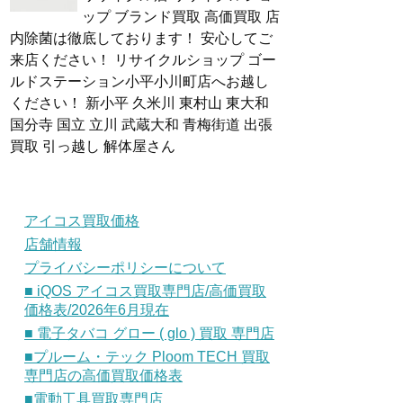
ップ ブランド買取 高価買取 店
内除菌は徹底しております！ 安心してご
来店ください！ リサイクルショップ ゴー
ルドステーション小平小川町店へお越し
ください！ 新小平 久米川 東村山 東大和
国分寺 国立 立川 武蔵大和 青梅街道 出張
買取 引っ越し 解体屋さん
アイコス買取価格
店舗情報
プライバシーポリシーについて
■ iQOS アイコス買取専門店/高価買取
価格表/2026年6月現在
■ 電子タバコ グロー ( glo ) 買取 専門店
■プルーム・テック Ploom TECH 買取
専門店の高価買取価格表
■電動工具買取専門店