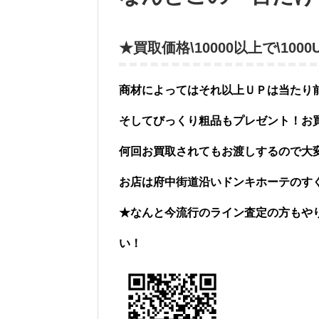
★買取価格\10000以上で\10
商材によってはそれ以上ＵＰは当たり
そしてびっくり粗品もプレゼント！お
何回お買取されてもお渡しするので大
お店は府中街道沿いドンキホーテのす
★なんと今流行のライン査定の方もや
い！