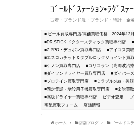
ｺﾞｰﾙﾄﾞｽﾃｰｼｮﾝ•ﾗｸﾞ
古着・ブランド服・ブランド・時計・金券
■ ビール買取専門店/高価買取価格 2024年12
■DR.STICK ドクタースティック買取専門店
■ZIPPO・デュポン買取専門店
■アイコス買
■エスロカチット＆ダブルロックジョイント買
■ケノン買取専門店
■コリコラン（高周波治療
■ダイソンドライヤー買取専門店
■ダイバー
■プロテイン買取専門店
■ミラブルplus・美
■固定電話・増設用子機買取専門店
■楽譜買
■高級ドライヤー買取専門店
ビデオ査定
プ
宅配買取フォーム
店舗情報
ホーム
店舗ブログ
ゴールドス