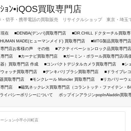
ｽﾃｰｼｮﾝ•iQOS買取専門店
・切手・携帯電話の買取販売 リサイクルショップ 東京・埼玉で展開
月現在
■DENBA(デンバ)買取専門店
■DR.CHILL ドクターチル買取
■HUMAN MADE(ヒューマンメイド) 買取専門店
■MTG製品買取専門
取専門店お客様の声 その他
■アクティベーションロック品買取専
取専門店
■カーナビ買取専門店
■ガーミン・ポラール買取専門店/
器）買取専門店 作成
■コンパクトデジタルカメラ買取専門店
■シ
ズウォッチ買取専門店
■デンキバリブラシ買取専門店
■ドライブレ
顔器買取専門店
■モンクレール Moncler 買取専門店
■リカバリーウ
取専門店
■磁気ネックレス買取専門店（コラントッテ・ファイテン・846Y
ライバシーポリシーについて
ポップインアラジンpopInAladdin買取
テーション小平小川町店