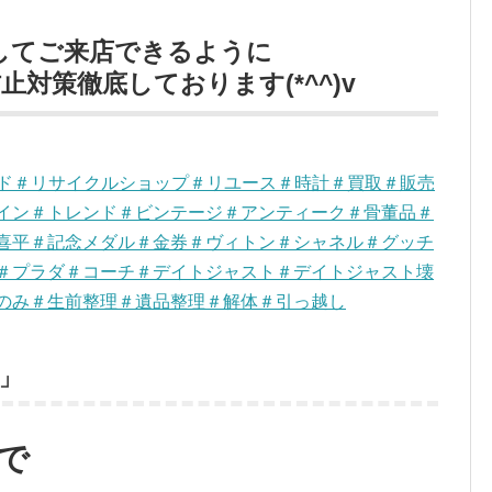
してご来店できるように
対策徹底しております(*^^)v
ンド＃リサイクルショップ＃リユース＃時計＃買取＃販売
イン＃トレンド＃ビンテージ＃アンティーク＃骨董品＃
喜平＃記念メダル＃金券＃ヴィトン＃シャネル＃グッチ
＃プラダ＃コーチ＃デイトジャスト＃デイトジャスト壊
のみ＃生前整理＃遺品整理＃解体＃引っ越し
」
で