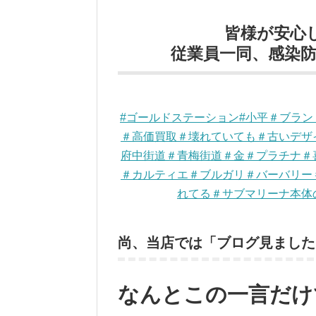
皆様が安心
従業員一同、感染防止
#ゴールドステーション#小平＃ブラ
＃高価買取＃壊れていても＃古いデザ
府中街道＃青梅街道＃金＃プラチナ＃
＃カルティエ＃ブルガリ＃バーバリー
れてる＃サブマリーナ本体
尚、当店では「ブログ見ました
なんとこの一言だけ