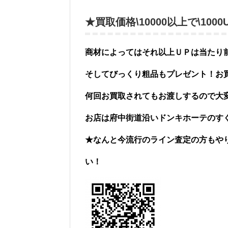
★買取価格\10000以上で\10
商材によってはそれ以上ＵＰは当たり
そしてびっくり粗品もプレゼント！お
何回お買取されてもお渡しするので大
お店は府中街道沿いドンキホーテのす
★なんと今流行のライン査定の方もや
い！