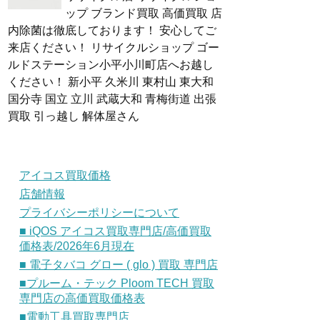
ップ ブランド買取 高価買取 店
内除菌は徹底しております！ 安心してご
来店ください！ リサイクルショップ ゴー
ルドステーション小平小川町店へお越し
ください！ 新小平 久米川 東村山 東大和
国分寺 国立 立川 武蔵大和 青梅街道 出張
買取 引っ越し 解体屋さん
アイコス買取価格
店舗情報
プライバシーポリシーについて
■ iQOS アイコス買取専門店/高価買取
価格表/2026年6月現在
■ 電子タバコ グロー ( glo ) 買取 専門店
■プルーム・テック Ploom TECH 買取
専門店の高価買取価格表
■電動工具買取専門店