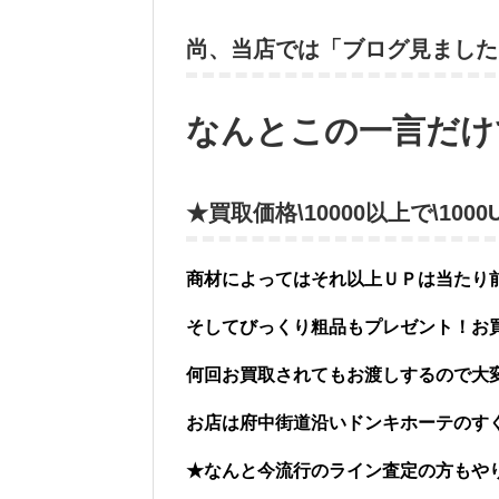
尚、当店では「ブログ見ました
なんとこの一言だけ
★買取価格\10000以上で\10
商材によってはそれ以上ＵＰは当たり
そしてびっくり粗品もプレゼント！お
何回お買取されてもお渡しするので大
お店は府中街道沿いドンキホーテのす
★なんと今流行のライン査定の方もや