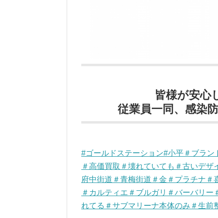
皆様が安心
従業員一同、感染防止
#ゴールドステーション#小平＃ブラ
＃高価買取＃壊れていても＃古いデザ
府中街道＃青梅街道＃金＃プラチナ＃
＃カルティエ＃ブルガリ＃バーバリー
れてる＃サブマリーナ本体のみ＃生前