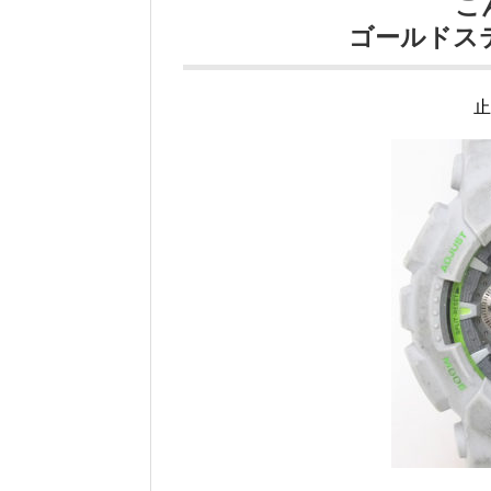
こ
ゴールドス
止