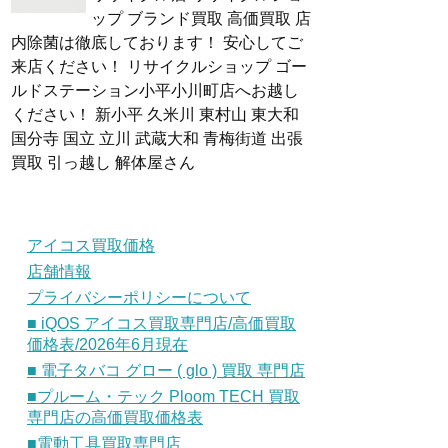
ップ ブランド買取 高価買取 店
内除菌は徹底しております！ 安心してご
来店ください！ リサイクルショップ ゴー
ルドステーション小平小川町店へお越し
ください！ 新小平 久米川 東村山 東大和
国分寺 国立 立川 武蔵大和 青梅街道 出張
買取 引っ越し 解体屋さん
アイコス買取価格
店舗情報
プライバシーポリシーについて
■ iQOS アイコス買取専門店/高価買取
価格表/2026年6月現在
■ 電子タバコ グロー ( glo ) 買取 専門店
■プルーム・テック Ploom TECH 買取
専門店の高価買取価格表
■電動工具買取専門店