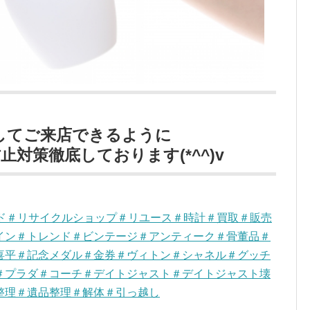
してご来店できるように
対策徹底しております(*^^)v
ンド＃リサイクルショップ＃リユース＃時計＃買取＃販売
イン＃トレンド＃ビンテージ＃アンティーク＃骨董品＃
喜平＃記念メダル＃金券＃ヴィトン＃シャネル＃グッチ
＃プラダ＃コーチ＃デイトジャスト＃デイトジャスト壊
整理＃遺品整理＃解体＃引っ越し