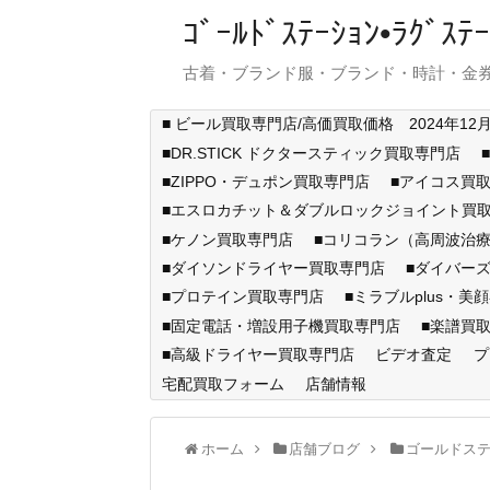
ｺﾞｰﾙﾄﾞｽﾃｰｼｮﾝ•ﾗｸﾞ
古着・ブランド服・ブランド・時計・金券
■ ビール買取専門店/高価買取価格 2024年12
■DR.STICK ドクタースティック買取専門店
■ZIPPO・デュポン買取専門店
■アイコス買
■エスロカチット＆ダブルロックジョイント買
■ケノン買取専門店
■コリコラン（高周波治療
■ダイソンドライヤー買取専門店
■ダイバー
■プロテイン買取専門店
■ミラブルplus・美
■固定電話・増設用子機買取専門店
■楽譜買
■高級ドライヤー買取専門店
ビデオ査定
プ
宅配買取フォーム
店舗情報
ホーム
店舗ブログ
ゴールドス