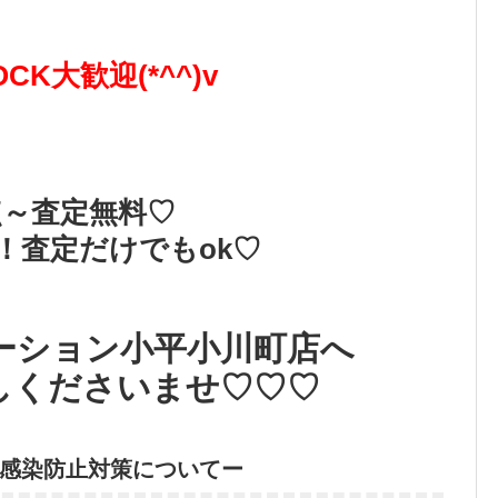
OCK大歓迎(*^^)v
点～査定無料♡
！査定だけでもok♡
ーション小平小川町店へ
しくださいませ♡♡♡
感染防止対策についてー