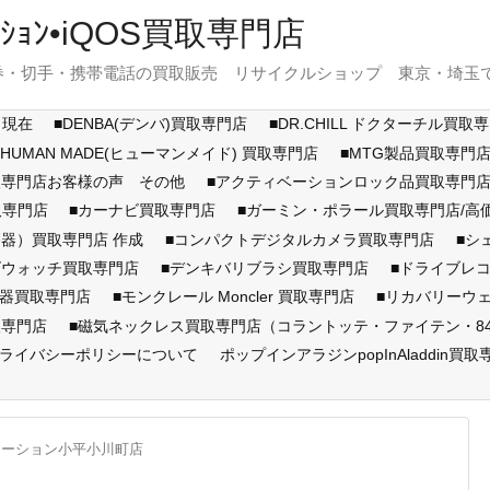
ｽﾃｰｼｮﾝ•iQOS買取専門店
・切手・携帯電話の買取販売 リサイクルショップ 東京・埼玉で展開
月現在
■DENBA(デンバ)買取専門店
■DR.CHILL ドクターチル買取
■HUMAN MADE(ヒューマンメイド) 買取専門店
■MTG製品買取専門
取専門店お客様の声 その他
■アクティベーションロック品買取専
取専門店
■カーナビ買取専門店
■ガーミン・ポラール買取専門店/
器）買取専門店 作成
■コンパクトデジタルカメラ買取専門店
■シ
ズウォッチ買取専門店
■デンキバリブラシ買取専門店
■ドライブレ
顔器買取専門店
■モンクレール Moncler 買取専門店
■リカバリーウ
取専門店
■磁気ネックレス買取専門店（コラントッテ・ファイテン・846Y
ライバシーポリシーについて
ポップインアラジンpopInAladdin買取
テーション小平小川町店