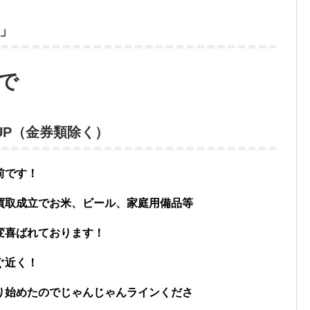
」
で
00UP（金券類除く）
前です！
買取成立でお米、ビール、家庭用備品等
変喜ばれております！
ぐ近く！
り始めたのでじゃんじゃんラインくださ